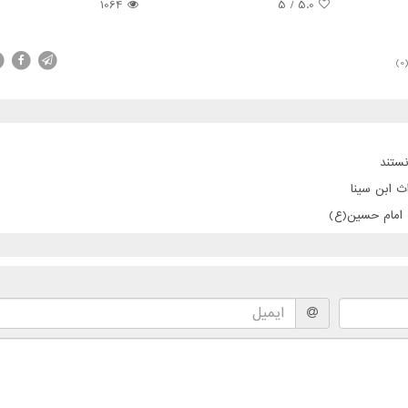
1064
5
/
5.0
(0
ستند
ث ابن سینا
ت امام حسین(ع)