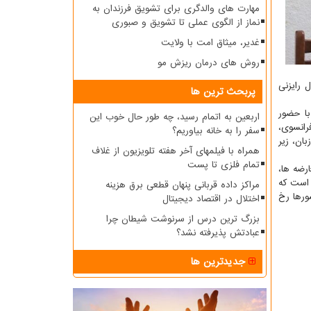
مهارت های والدگری برای تشویق فرزندان به
نماز از الگوی عملی تا تشویق و صبوری
غدیر، میثاق امت با ولایت
روش های درمان ریزش مو
 رایزنی
پربحث ترین ها
با حضور
اربعین به اتمام رسید، چه طور حال خوب این
انسوی،
سفر را به خانه بیاوریم؟
ان، زیر
همراه با فیلمهای آخر هفته تلویزیون از غلاف
تمام فلزی تا پست
رضه ها،
 است که
مراکز داده قربانی پنهان قطعی برق هزینه
ورها رخ
اختلال در اقتصاد دیجیتال
بزرگ ترین درس از سرنوشت شیطان چرا
عبادتش پذیرفته نشد؟
جدیدترین ها