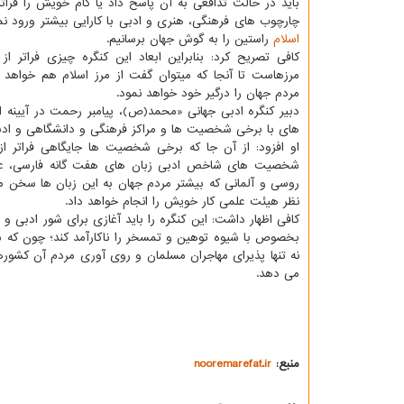
باید در حالت تدافعی به آن پاسخ داد یا گام خویش را فراتر
چارچوب های فرهنگی، هنری و ادبی با کارایی بیشتر ورود نما
اسلام
راستین را به گوش جهان برسانیم.
کافی تصریح کرد: بنابراین ابعاد این کنگره چیزی فراتر از
مرزهاست تا آنجا که میتوان گفت از مرز اسلام هم خواه
مردم جهان را درگیر خود خواهد نمود.
دبیر کنگره ادبی جهانی «محمد(ص)، پیامبر رحمت در آیینه ادب
های با برخی شخصیت ها و مراکز فرهنگی و دانشگاهی و ادبی 
او افزود: از آن جا که برخی شخصیت ها جایگاهی فراتر از 
شخصیت های شاخص ادبی زبان های هفت گانه فارسی، عربی
روسی و آلمانی که بیشتر مردم جهان به این زبان ها سخن می
نظر هیئت علمی کار خویش را انجام خواهد داد.
کافی اظهار داشت: این کنگره را باید آغازی برای شور ادبی 
بخصوص با شیوه توهین و تمسخر را ناکارآمد کند؛ چون که ش
نه تنها پذیرای مهاجران مسلمان و روی آوری مردم آن کشورها
می دهد.
منبع:
nooremarefat.ir