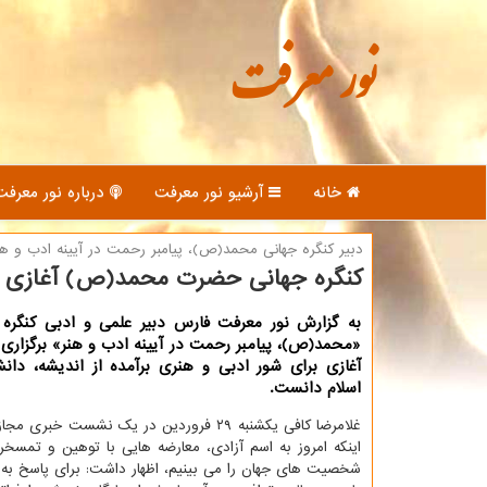
نور معرفت
خانه
آرشیو نور معرفت
درباره نور معرفت
دبیر كنگره جهانی محمد(ص)، پیامبر رحمت در آیینه ادب و هنر
كنگره جهانی حضرت محمد(ص) آغازی برا
به گزارش نور معرفت فارس دبیر علمی و ادبی کنگره 
«محمد(ص)، پیامبر رحمت در آیینه ادب و هنر» برگزاری ا
آغازی برای شور ادبی و هنری برآمده از اندیشه، دان
اسلام دانست.
غلامرضا کافی یکشنبه ۲۹ فروردین در یک نشست خبری 
اینکه امروز به اسم آزادی، معارضه هایی با توهین و تمسخ
شخصیت های جهان را می بینیم، اظهار داشت: برای پاسخ به ا