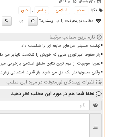
14:16:10
1400/01/30
تگها:
اسلام
,
اسلامی
,
پیامبر
,
دین
مطلب نورمعرفت را می پسندید؟
)
(1)
تازه ترین مطالب مرتبط
نهضت حسینی مرزهای طایفه ای را شکست داد
راز سقوط امپراتوری هایی که خویش را شکست ناپذیر می دان
نظریه موجهات از مهم ترین نتایج منطق اسلامی بازخوانی میرا
وقتی میلیونها نفر یک دل می شوند راز قدرت اجتماعی زیار
نظرات بینندگان نورمعرفت در مورد این مطلب
لطفا شما هم
در مورد این مطلب
نظر دهید