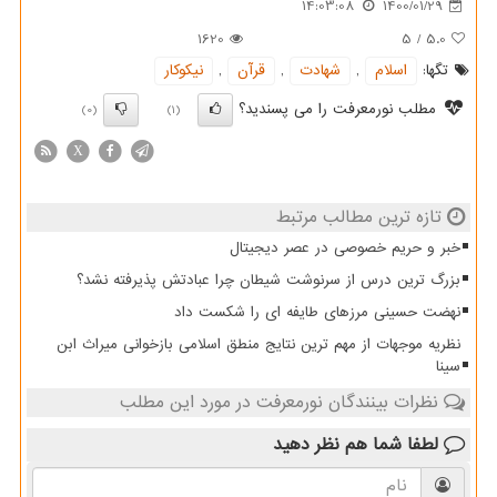
14:03:08
1400/01/29
1620
5
/
5.0
تگها:
اسلام
,
شهادت
,
قرآن
,
نیكوكار
مطلب نورمعرفت را می پسندید؟
(0)
(1)
X
تازه ترین مطالب مرتبط
خبر و حریم خصوصی در عصر دیجیتال
بزرگ ترین درس از سرنوشت شیطان چرا عبادتش پذیرفته نشد؟
نهضت حسینی مرزهای طایفه ای را شکست داد
نظریه موجهات از مهم ترین نتایج منطق اسلامی بازخوانی میراث ابن
سینا
نظرات بینندگان نورمعرفت در مورد این مطلب
لطفا شما هم
نظر دهید