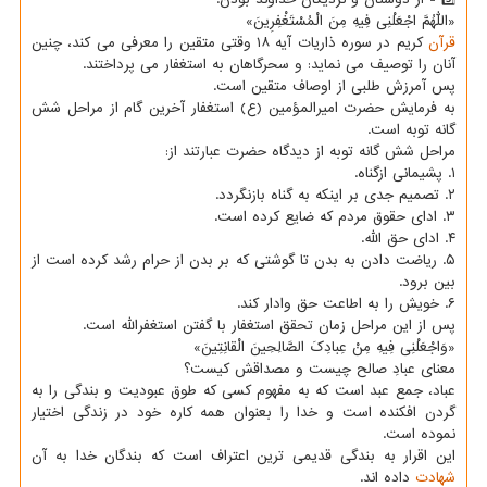
«اللّٰهُمَّ اجْعَلْنِی فِیهِ مِنَ الْمُسْتَغْفِرِینَ»
قرآن
کریم در سوره ذاریات آیه ۱۸ وقتی متقین را معرفی می کند، چنین
آنان را توصیف می نماید: و سحرگاهان به استغفار می پرداختند.
پس آمرزش طلبی از اوصاف متقین است.
به فرمایش حضرت امیرالمؤمین (ع) استغفار آخرین گام از مراحل شش
گانه توبه است.
مراحل شش گانه توبه از دیدگاه حضرت عبارتند از:
۱. پشیمانی ازگناه.
۲. تصمیم جدی بر اینکه به گناه بازنگردد.
۳. ادای حقوق مردم که ضایع کرده است.
۴. ادای حق الله.
۵. ریاضت دادن به بدن تا گوشتی که بر بدن از حرام رشد کرده است از
بین برود.
۶. خویش را به اطاعت حق وادار کند.
پس از این مراحل زمان تحقق استغفار با گفتن استغفرالله است.
«وَاجْعَلْنِی فِیهِ مِنْ عِبادِکَ الصَّالِحِینَ الْقانِتِینَ»
معنای عبادِ صالح چیست و مصداقش کیست؟
عباد، جمع عبد است که به مفهوم کسی که طوق عبودیت و بندگی را به
گردن افکنده است و خدا را بعنوان همه کاره خود در زندگی اختیار
نموده است.
این اقرار به بندگی قدیمی ترین اعتراف است که بندگان خدا به آن
شهادت
داده اند.