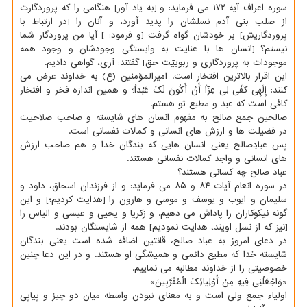
سوره اعراف آیه ۱۷۲ می فرماید: و [به یاد آور] هنگامی را که پروردگارت
از صلب بنی آدم نسلشان را پدید آورد، و آنان را [در ارتباط با
پروردگاریش] بر خودشان گواه گرفت [و فرمود: ] آیا من پروردگار شما
نیستم؟ [انسان ها با عنایت به وابستگی وجودشان و وجود همه
موجودات به پروردگاری و ربوبیّت حق] گفتند: آری، گواهی دادیم.
این اقرار بالاترین افتخار است. امیرالمؤمنین (ع) به خداوند عرض می
کنند: إِلَهِی کَفَی لِی عِزّاً أَنْ أَکُونَ لَکَ عَبْداً؛ و همین اندازه فخر و افتخار
کافی است که عبد و مطیع تو هستم.
صالحین جمع صالح به مفهوم انسان های شایسته و صاحب صلاحیت
در فضیلت ها و ارزش های انسانی و کمالات نفسانی است.
پس عبادِصالح یعنی انسان هایی که بندگان خدا و هم صاحب ارزش
های انسانی و واجد کمالات نفسانی هستند.
عباد صالح چه کسانی هستند؟
در سوره انعام آیات ۸۴ و ۸۵ می فرماید: و از فرزندان اسحاق، داود و
سلیمان و ایوب و یوسف و موسی و هارون را [هدایت کردیم؛] و این
گونه نیکوکاران را پاداش می دهیم. و زکریا و یحیی و عیسی و الیاس را
[نیز که از نسل اویند، هدایت نمودیم] همه از شایستگان بودند.
در دعای امروز به عباد صالح، قانتین اضافه شده است یعنی بندگان
شایسته خدا که مطیع دائمی و همیشگی او هستند. و در این دعا چنین
خصوصیتی را از خداوند مطالبه می نماییم.
«وَاجْعَلْنِی فِیهِ مِنْ أَوْلِیائِکَ الْمُقَرَّبِینَ»
اولیاء جمع ولی است و به معنای نبودن واسطه میان دو چیز و پیاپی