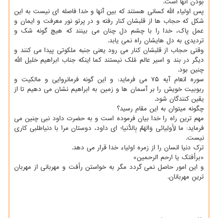
بودن آنها است.
پس اولیاء الله کسانی هستند که بین آنها و خدا فاصله ای نیست به این
شکل که حجاب ها از قلبشان کنار رفته و در پرتو نور معرفت و ایمان و
عمل پاک، خدا را با چشم دل چنان می بینند که هیچ گونه شک و
تردیدی به دل هایشان راه نمی یابد.
وقتی حجاب از قلبشان کنار می رود یعنی جنبه ملکوتی پیدا می کنند و
دیگر در بند و اسیر عالم مُلک نیستند کما اینکه جناب ابراهیم خلیل الله
چنین بود.
سوره انعام آیه ۷۵ می فرماید: و این گونه فرمانروایی و مالکیت و
ربوبیت خویش را بر آسمان ها و زمین به ابراهیم نشان می دهیم تا از
یقین کنندگان شود.
چگونه میتوان به این مقام رسید؟
مهم ترین راه را خدا بیان فرموده است و به حضرت داود نبی چنین می
فرماید: ما لِأَولِیائی وَالهَمِّ بِالدُّنیا؛ ای داود، دوستان مرا با دنیاطلبی کاری
نیست.
ترک دنیا انسان را از زمره اولیاء خدا قرار می دهد.
«برأفتک یا ارحم الرحمین»
و این امور حاصل نمی گردد مگر به خواستن رأفت و مهربانی از مهربان
ترینِ مهربانان.