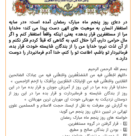
در دعای روز پنجم ماه مبارک رمضان آمده است: «در سایه
استغفار انسان به موهبت های الهی دست پیدا می کند؛ «خدایا
مرا از مستغفرین قرار بدهد» یعنی اینکه واقعاً استغفار کنم و اگر
مال حرامی دارم، آنرا حلال کنم، به گناهی که قبلاً کردم فکر نکنم و
از آن لذت نبرم؛ خدایا من را از بندگان شایسته خودت قرار بده،
فرمانبردار تو باشم، اطاعت تو را کنم، خدا آدم فرمانبردار را دوست
دارد.»
بسم الله الرحمن الرحیم
«اللهمّ اجْعَلْنی فیهِ من المُسْتَغْفرینَ واجْعَلْنی فیهِ من عِبادَکَ الصّالحینَ
القانِتین واجْعَلْنی فیهِ من اوْلیائِکَ المُقَرّبینَ بِرَأفَتِکَ یا ارْحَمَ الرّاحِمین. »
«خدایا قرار بده مرا در این روز از آمرزش جویان و قرار بده مرا در این
روز از بندگان شایسته و فرمانبردارت و قرار بده مرا در این روز از
دوستان نزدیکت به مهربانی خودت ای مهربان ترین مهربانان. »
به گزارش نور معرفت به نقل از ایسنا، حجت الاسلام و المسلمین علوی
تهرانی در تبیین دعای روز پنجم می گوید:
خواسته های روز پنجم ماه مبارک رمضان
1️⃣ - قرار گرفتن در گروه مستغفرین.
2️⃣ - بودن از بندگان صالح و مطیع.
3️⃣ - از دوستان و نزدیکان خداوند بودن.