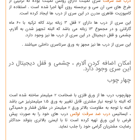
درب ضد سرقت
سری لمینت دارای روکش لمینت بوده که ترکیبی از
طرح های سی ان سی و برجسته روی آنها اجرا شده است . استفاده از
کامپوزیت ظاهری مدرن در این سری از درب ها ایجاد کرده است.
این سری از درب ها دارای 2 قفل 3 زبانه برند کاله ترکیه با 60 ماه
گارانتی و در مجموع 13 زبانه می باشد که البته تجهیز شدن به آلارم،
چشمی و قفل دیجیتال در این سری از درب ها نیز وجود دارد.
این سری از درب ها نیز مجهز به ورق سرتاسری داخلی میباشند .
امکان اضافه کردن آلارم ، چشمی و قفل دیجیتال در
این سری وجود دارد.
چهار چوب
چهارچوب درب ها از ورق فلزی با ضخامت 2 میلیمتر ساخته شده است
که البته با توجه نیاز مشتری قابل تغییر به ورق 1.5 میلیمترنیز می باشد
البته با توجه به مقاومت بالاتر ورق 2 میلیمتر در مقابل فشار و خمیدگی
، ایساتیس
درب ضد سرقت لوکس
درب های خود را به صورت پیش
فرض با این ورق تهیه کرده است تا با ایمنی بالاتری بتواند حداکثر
رضایت مشتریان گرامی خود را جلب نماید.