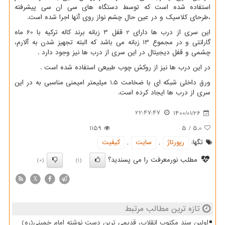
استفاده شده است که توسط دستگاه های سی ان سی پیشرفته
،طرحای کلاسیک و در عین حال چشم نواز روی آنها اجرا شده است.
این سری از درب ها دارای 2 قفل 3 زبانه برند کاله ترکیه با 60 ماه
گارانتی و در مجموع 13 زبانه می باشد که البته تجهیز شدن به آلارم،
چشمی و قفل دیجیتال در این سری از درب ها نیز وجود دارد .
در این درب ها نیز از روکش چوب طبیعی استفاده شده است .
ورق داخلی شبکه ای با ضخامت 1.5 میلیمتر امیمنی مناسبی به در این
سری از درب ها ایجاد کرده است.
22:47:47
1400/01/26
1159
5
/
5.0
تگها:
رپورتاژ
,
سایت
,
كیفیت
مطلب نورمعرفت را می پسندید؟
(0)
(1)
X
تازه ترین مطالب مرتبط
اولین سند مکتوب انقلاب، قدیمی ترین دست نوشته امام خمینی(ره)