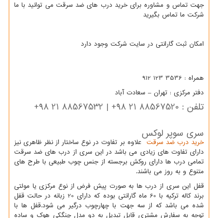
جهت تماس و مشاوره برای خرید درب های ضد سرقت می توانید با ما
شرکت ما تماس بگیرید
امکان ثبت گارانتی در سایت شرکت وجود دارد
همراه : 3536 123 912
دفتر مرکزی : تهران – سعادت آباد
تلفن : 88567520 21 98+ | 88567532 21 98+
سری سوپر لوکس
خرید درب ضد سرقت
علاوه بر تفاوت در نوع ساختار از نظر ظاهری نیز
دارای تفاوت های زیادی می باشد در این سری از درب های ضد سرقت
تمامی درب ها دارای روکش برجسته از جنس چوب طبیعی با طرح های
متنوع و به روز می باشند.
قفل این سری از درب ها به صورت پیش فرض از نوع مرکزی یا مولتی
برند کاله ترکیه با 60 ماه گارانتی بوده که دارای 20 زبانه در حالت قفل
شده می باشد که از سه جهت با چهارچوب درگیر می شود.قفل ها با
توجه به سفارش مشتری قابل تبدیل به دو مدل چنگکی هوک و ساده