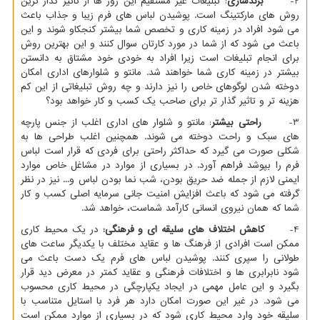
2-
برندسازی
: تبلیغات غیر مستقیم این روز ها از تاثیر گذار ترین
روش های مارکتینگ است. پوشیدن لباس های فرم زیبا و جذاب باعث
می شود افراد در زمینه کاری و تخصص شما بیشتر کنجکاو شوند و این
باعث می شود که از شما در مورد کارتان سوال کنند و این بهترین روش
برای انجام تبلیغات است زیرا افراد به خودی خود مشتاق به دانستن
بیشتر در زمینه کاری شما خواهند شد. مانتو و شلوارهای اداری امکان
دوخته شدن لوگوهای خاص را نیز دارند و چه روش تبلیغاتی از این کم
هزینه تر و تاثیر گذار تر برای صاحب یک کسب و کار خواهد بود؟
3-
راحتی بیشتر
: مانتو و شلوار های اداری اغلب از جنس پارچه
های سبک و راحت دوخته می شوند. همچنین اغلب طراحی ها به
شکلی صورت می گیرد که حداکثر راحتی برای فردی که قرار است لباس
فرم را بپوشد فراهم آورد. در بسیاری از موارد در مشاغل خاص موارد
ایمنی لازم از جمله ضد حریق بودن، شب نما بودن لباس و... نیز در نظر
گرفته می شود که باعث افزایش امنیت جانی سرمایه اصلی کسب و کار
شما که همان نیروی انسانی کارآمد شماست، خواهد شد.
4-
کاهش اختلاف های سلیقه ای و فرهنگی:
در یک محیط کاری
ممکن است افرادی از فرهنگ ها و عقاید مختلف با یکدیگر ساعت های
طولانی را سپری کنند. پوشیدن لباس های فرم یک دست باعث می
شود نابرابری ها و اختلافات فرهنگی و عقاید کمتر در معرض دید قرار
بگیرد و این عامل مهمی در ایجاد یکپارچگی در محیط کاری محسوب
می شود. در غیر این صورت امکان دارد هر فرد با استایل متناسب با
سلیقه خود وارد محیط کاری شود که در بسیاری از موارد ممکن است