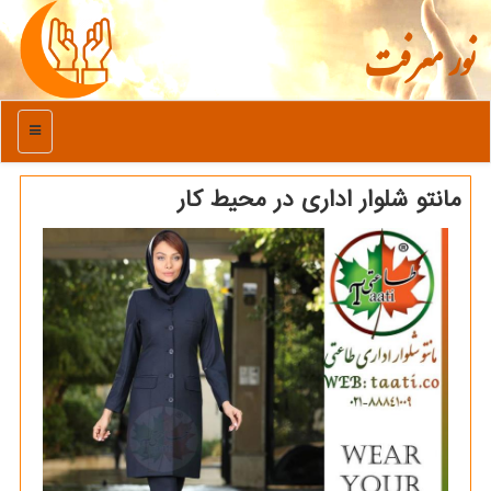
نور معرفت
منو
مانتو شلوار اداری در محیط كار