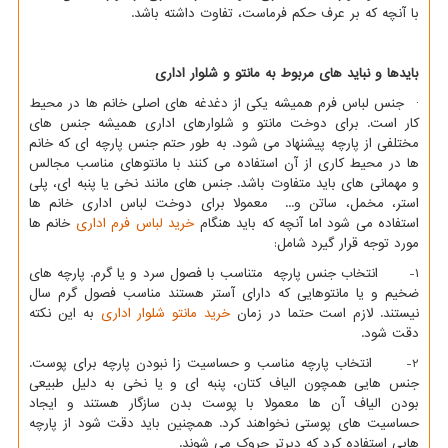
با آنچه که بر عرف حکم فرماست، تفاوت داشته باشد.
بایدها و نباید های مربوط به
مانتو و شلوار اداری
· جنس لباس فرم همیشه یکی از دغدغه های اصلی خانم ها در محیط
کار است. برای دوخت مانتو و شلوارهای اداری همیشه جنس های
مختلفی از پارچه پیشنهاد می شود. به طور حتم جنس پارچه ای که خانم
ها در محیط کاری از آن استفاده می کنند با مانتوهای مناسب مجالس
و مهمانی های باید متفاوت باشد. جنس های مانند نخی یا پنبه ای، پلی
استر، مخمل، ساتن و... معمولا برای دوخت لباس اداری خانم ها
استفاده می شود اما آنچه که باید هنگام
خرید لباس فرم اداری
خانم ها
مورد توجه قرار گیرد شامل:
1- انتخاب جنس پارچه متناسب با فصول سرد و یا گرم. پارچه های
ضخیم و یا مانتوهایی که دارای آستر هستند مناسب فصول گرم سال
نیستند. لازم است حتما در زمان
خرید مانتو شلوار اداری
به این نکته
دقت شود.
2- انتخاب پارچه مناسب و حساسیت زا نبودن پارچه برای پوست.
جنس هایی همچون الیاف کتان، پنبه ای و یا نخی به دلیل طبیعی
بودن الیاف آن ها معمولا با پوست بدن سازگار هستند و ایجاد
حساسیت های پوستی نخواهند کرد. همچنین باید دقت شود از پارچه
هایی استفاده کرد که دیرتر چروک می شوند.