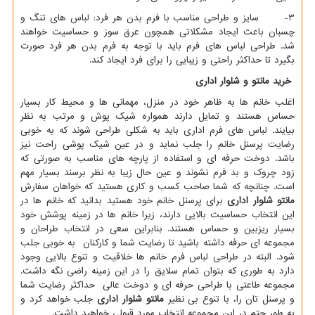
3- سایز و طراحی مناسب با فرم بدن هر فرد: لباس های تنگ و
چسبان باعث ایجاد مشکلاتی همچون عرق سوز و حساسیت خواهند
شد. طراحی لباس های فرم باید با توجه به فرم بدن هر فرد صورت
بگیرد تا حداکثر راحتی و زیبایی را برای فرد ایجاد کند.
خرید
مانتو و شلوار اداری
اغلب خانم ها به ظاهر خود در منزل، مهمانی ها و محیط کار بسیار
حساس هستند و تمایل دارند همواره شیک پوش و مرتب به نظر
بیایند. لباس های فرم اداری باید به شکلی طراحی شوند که به خوبی
رضایت پرسنل خانم را جلب نماید و در عین شیک پوشی راحت نیز
باشد. دوخت حرفه ای و استفاده از پارچه های مناسب به صورتی که
زود چروک و بد فرم نشوند و عین حال زیبا به نظر برسند بسیار مهم
است. چنانچه که شما صاحب کسب و کاری هستید که خواهان سفارش
مانتو شلوار اداری
برای پرسنل خانم خود هستید بدانید که خانم ها در
این انتخاب حساسیت بالایی دارند، زیرا خانم ها در زمینه پوشش خود
بسیار ریزبین و حساس هستند. بنابراین سعی در انتخاب طراحان و
مجموعه ای حرفه داشته باشید تا رضایت شما و کارکنان به خوبی جلب
شود. البته در طراحی لباس فرم خانم ها خلاقیت و تنوع بالایی وجود
دارد به طوری که بتوان تمام سلایق را در این زمینه راضی نگه داشت.
مجموعه طاعتی با طراحی حرفه ای و دوخت عالی حداکثر رضایت شما
و پرسنل تان را، با تنوع بی نظیر
مانتو شلوار اداری
جلب خواهد کرد و
به طور حتم در این مجموعه انتخاب مورد قبولی خواهید داشت.