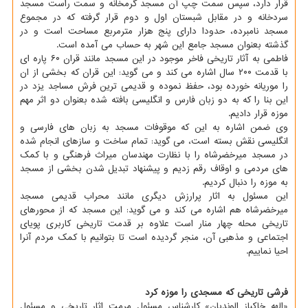
قرار دارد، سپس سمت چپ آن مسجد گرمخانه و سمت راست مسجد
سردخانه و در مقابل شبستان اول و دوم قرار گرفته که در مجموع
مسجد نامبرده، حدودا دارای پنج هزار مترمربع مساحت است و در
گذشته بعنوان مسجد جامع این شهر به حساب می آمده است.
فاطمی به آثار تاریخی فاخر موجود در این مسجد مانند قران ۶۰ پاره ای
با قدمت ۲۰۰ سال اشاره می کند و می گوید: این قران که بخشی از ان
را موریانه خورده بود، حفظ نموده و قدیمی ترین فرش مساجد یزد در
این بنا را که به دو زبان فارس و انگلیسی بافته شده بعنوان دو اثر مهم
موزه قرار دادیم.
وی ضمن اشاره به این که موقوفات مسجد به زبان های فارسی و
انگلیسی نقش بسته است، می گوید: تمام ساخت و سازهای انجام شده
در مسجد میرخضرشاه را با نظارت مهندسان میراث فرهنگی و با کمک
های مردمی و اوقاف رقم زدیم و پیشنهاد تبدیل شدن بخشی از مسجد
به موزه را دنبال کردیم.
این مسئول به اثار پرارزش دیگری مانند محراب قدیمی مسجد
میرخضرشاه هم اشاره می کند و می گوید: این مسجد که از محورهای
تاریخی محله چهار منار است علاوه بر قدمت تاریخی کاربری پویای
اجتماعی و مذهبی آن، منجر گردیده است تا بتوانیم با کمک مردم آنرا
احیا نماییم.
فرشی تاریخی که مسجدی را موزه کرد
«الهه خاکباز الوندیان» کارشناس مسئول مرمت اثار تاریخی و مسئول