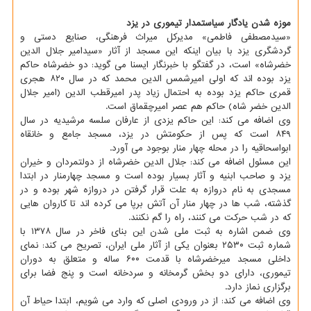
موزه شدن یادگار سیاستمدار تیموری در یزد
«سیدمصطفی فاطمی» مدیرکل میراث فرهنگی، صنایع دستی و
گردشگری یزد با بیان اینکه این مسجد از آثار «سیدامیر جلال الدین
خضرشاه» است، در گفتگو با خبرنگار ایسنا می گوید: دو خضرشاه حاکم
یزد بوده اند که اولی امیرشمس الدین محمد که در سال ۸۲۰ هجری
قمری حاکم یزد بوده به احتمال زیاد پدر امیرقطب الدین (امیر جلال
الدین خضر شاه) حاکم هم عصر امیرچقماق است.
وی اضافه می کند: این حاکم یزدی از عارفان سلسه مرشیدیه در سال
۸۴۹ است که پس از حکومتش در یزد، مسجد جامع و خانقاه
ابواسحاقیه را در محله چهار منار بوجود می آورد.
این مسئول اضافه می کند: جلال الدین خضرشاه از دولتمردان و خیران
یزد و صاحب ابنیه و آثار بسیار بوده است و مسجد چهارمنار در ابتدا
مسجدی به نام دروازه به علت قرار گرفتن در دروازه شهر بوده و در
گذشته، شب ها در چهار منار آن آتش برپا می کرده اند تا کاروان هایی
که در شب حرکت می کنند، راه را گم نکنند.
وی ضمن اشاره به ثبت ملی شدن این بنای فاخر در سال ۱۳۷۸ با
شماره ثبت ۲۵۳۰ بعنوان یکی از آثار ملی ایران، تصریح می کند: نمای
داخلی مسجد میرخضرشاه با قدمت ۶۰۰ ساله و متعلق به دوران
تیموری، دارای دو بخش گرمخانه و سردخانه است و پنج فضا برای
برگزاری نماز دارد.
وی اضافه می کند: از در ورودی اصلی که وارد می شویم، ابتدا حیاط آن