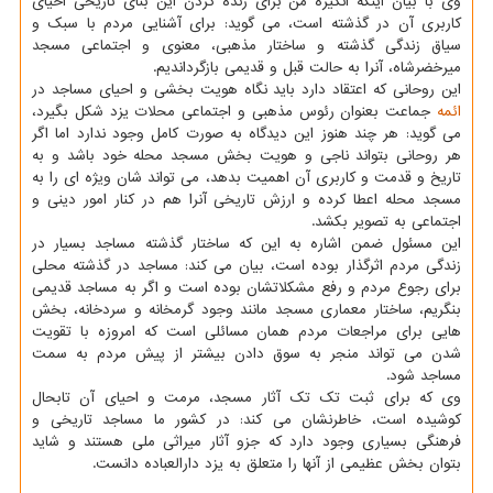
وی با بیان اینکه انگیزه من برای زنده کردن این بنای تاریخی احیای
کاربری آن در گذشته است، می گوید: برای آشنایی مردم با سبک و
سیاق زندگی گذشته و ساختار مذهبی، معنوی و اجتماعی مسجد
میرخضرشاه، آنرا به حالت قبل و قدیمی بازگرداندیم.
این روحانی که اعتقاد دارد باید نگاه هویت بخشی و احیای مساجد در
ائمه
جماعت بعنوان رئوس مذهبی و اجتماعی محلات یزد شکل بگیرد،
می گوید: هر چند هنوز این دیدگاه به صورت کامل وجود ندارد اما اگر
هر روحانی بتواند ناجی و هویت بخش مسجد محله خود باشد و به
تاریخ و قدمت و کاربری آن اهمیت بدهد، می تواند شان ویژه ای را به
مسجد محله اعطا کرده و ارزش تاریخی آنرا هم در کنار امور دینی و
اجتماعی به تصویر بکشد.
این مسئول ضمن اشاره به این که ساختار گذشته مساجد بسیار در
زندگی مردم اثرگذار بوده است، بیان می کند: مساجد در گذشته محلی
برای رجوع مردم و رفع مشکلاتشان بوده است و اگر به مساجد قدیمی
بنگریم، ساختار معماری مسجد مانند وجود گرمخانه و سردخانه، بخش
هایی برای مراجعات مردم همان مسائلی است که امروزه با تقویت
شدن می تواند منجر به سوق دادن بیشتر از پیش مردم به سمت
مساجد شود.
وی که برای ثبت تک تک آثار مسجد، مرمت و احیای آن تابحال
کوشیده است، خاطرنشان می کند: در کشور ما مساجد تاریخی و
فرهنگی بسیاری وجود دارد که جزو آثار میراثی ملی هستند و شاید
بتوان بخش عظیمی از آنها را متعلق به یزد دارالعباده دانست.