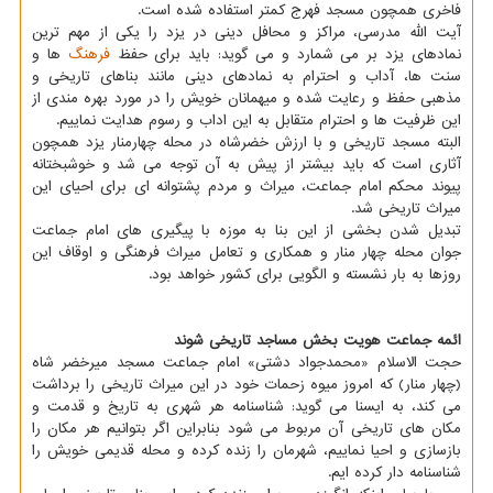
فاخری همچون مسجد فهرج کمتر استفاده شده است.
آیت الله مدرسی، مراکز و محافل دینی در یزد را یکی از مهم ترین
نمادهای یزد بر می شمارد و می گوید: باید برای حفظ
فرهنگ
ها و
سنت ها، آداب و احترام به نمادهای دینی مانند بناهای تاریخی و
مذهبی حفظ و رعایت شده و میهمانان خویش را در مورد بهره مندی از
این ظرفیت ها و احترام متقابل به این اداب و رسوم هدایت نماییم.
البته مسجد تاریخی و با ارزش خضرشاه در محله چهارمنار یزد همچون
آثاری است که باید بیشتر از پیش به آن توجه می شد و خوشبختانه
پیوند محکم امام جماعت، میراث و مردم پشتوانه ای برای احیای این
میراث تاریخی شد.
تبدیل شدن بخشی از این بنا به موزه با پیگیری های امام جماعت
جوان محله چهار منار و همکاری و تعامل میراث فرهنگی و اوقاف این
روزها به بار نشسته و الگویی برای کشور خواهد بود.
ائمه جماعت هویت بخش مساجد تاریخی شوند
حجت الاسلام «محمدجواد دشتی» امام جماعت مسجد میرخضر شاه
(چهار منار) که امروز میوه زحمات خود در این میراث تاریخی را برداشت
می کند، به ایسنا می گوید: شناسنامه هر شهری به تاریخ و قدمت و
مکان های تاریخی آن مربوط می شود بنابراین اگر بتوانیم هر مکان را
بازسازی و احیا نماییم، شهرمان را زنده کرده و محله قدیمی خویش را
شناسنامه دار کرده ایم.