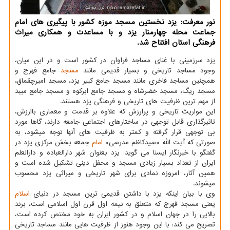
نور معرفت: یزد نخستین مسجد موزه کشور با پیگیری های امام
جماعت محله چهارمنار یزد و با مساعدت و همکاری میراث
فرهنگی استان افتتاح شد.
یزد سرزمینی با غنای مساجد فراوان در کشور است و در این میان،
وجود مساجد تاریخی و بسیار قدیمی مانند
مسجد
جامع فهرج و
همچنین مساجد فاخری مانند مسجد جامع کبیر یزد، مسجد امیرچقماق،
مسجد ریگ، مسجد خضرشاه و مسجد جامع ابرکوه و مسجد جامع میبد
از مهم ترین ظرفیت های تاریخی و فرهنگی یزد هستند.
این مواریث تاریخی و پرارزش که علاوه بر قدمت و معماری باارزش،
تاثیرگذاری قابل توجهی در ساختارهای اجتماعی جامعه دارند، گاها مورد
بی توجهی قرار گرفته و کمتر به ظرفیت های آنها توجه می‎شود، به
صورتی که آیت الله «سیدکاظم مدرسی»
امام
جمعه بخش مرکزی یزد در
گفتگو با خبرنگار ایسنا می گوید: یزد بعنوان شهر دارالعباده و دارالعلم
ایران از تعداد بسیار زیادی مسجد و محفل دینی تشکیل شده است و
همین آثار، امروزه نمادی برای شهر تاریخی و میراثی یزد محسوب
می‎شوند.
وی با بیان اینکه یزد با داشتن قدیمی ترین مسجد در دنیای
اسلام
یعنی مسجد فهرج که متعلق به نیمه اول قرن اول اسلامی است، برند
بالایی را در جهان اسلام و در کشور ایران به خود مختص کرده است،
تصریح می کند: با این وجود هنوز از ظرفیت هایی مانند مساجد تاریخی