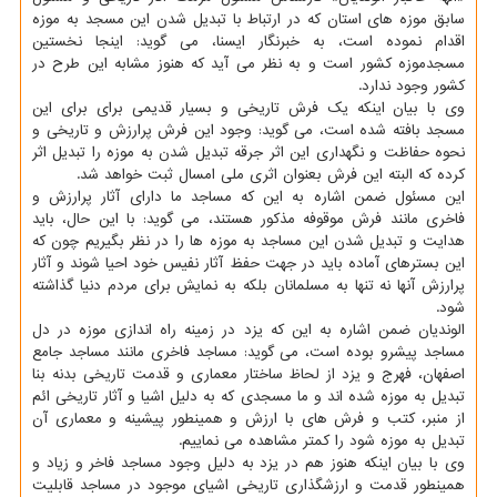
سابق موزه های استان که در ارتباط با تبدیل شدن این مسجد به موزه
اقدام نموده است، به خبرنگار ایسنا، می گوید: اینجا نخستین
مسجدموزه کشور است و به نظر می آید که هنوز مشابه این طرح در
کشور وجود ندارد.
وی با بیان اینکه یک فرش تاریخی و بسیار قدیمی برای برای این
مسجد بافته شده است، می گوید: وجود این فرش پرارزش و تاریخی و
نحوه حفاظت و نگهداری این اثر جرقه تبدیل شدن به موزه را تبدیل اثر
کرده که البته این فرش بعنوان اثری ملی امسال ثبت خواهد شد.
این مسئول ضمن اشاره به این که مساجد ما دارای آثار پرارزش و
فاخری مانند فرش موقوفه مذکور هستند، می گوید: با این حال، باید
هدایت و تبدیل شدن این مساجد به موزه ها را در نظر بگیریم چون که
این بسترهای آماده باید در جهت حفظ آثار نفیس خود احیا شوند و آثار
پرارزش آنها نه تنها به مسلمانان بلکه به نمایش برای مردم دنیا گذاشته
شود.
الوندیان ضمن اشاره به این که یزد در زمینه راه اندازی موزه در دل
مساجد پیشرو بوده است، می گوید: مساجد فاخری مانند مساجد جامع
اصفهان، فهرج و یزد از لحاظ ساختار معماری و قدمت تاریخی بدنه بنا
تبدیل به موزه شده اند و ما مسجدی که به دلیل اشیا و آثار تاریخی ائم
از منبر، کتب و فرش های با ارزش و همینطور پیشینه و معماری آن
تبدیل به موزه شود را کمتر مشاهده می نماییم.
وی با بیان اینکه هنوز هم در یزد به دلیل وجود مساجد فاخر و زیاد و
همینطور قدمت و ارزشگذاری تاریخی اشیای موجود در مساجد قابلیت