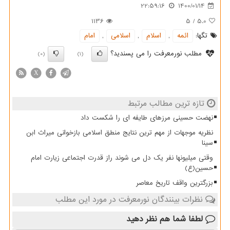
22:59:16
1400/01/14
1136
5
/
5.0
تگها:
ائمه
,
اسلام
,
اسلامی
,
امام
مطلب نورمعرفت را می پسندید؟
(0)
(1)
X
تازه ترین مطالب مرتبط
نهضت حسینی مرزهای طایفه ای را شکست داد
نظریه موجهات از مهم ترین نتایج منطق اسلامی بازخوانی میراث ابن
سینا
وقتی میلیونها نفر یک دل می شوند راز قدرت اجتماعی زیارت امام
حسین(ع)
بزرگترین واقف تاریخ معاصر
نظرات بینندگان نورمعرفت در مورد این مطلب
لطفا شما هم
نظر دهید