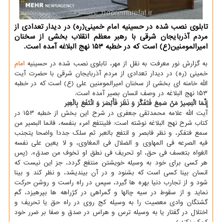
تابلوی نصب شده در حسینیه امام خمینی(ره) در دیدار تعدادی از
مردم آذربایجان شرقی با رهبر معظم انقلاب بخشی از سخنان
امیرالمومنین(ع) است که در خطبه ۱۵۳ نهج البلاغه آمده است.
به گزارش نور معرفت به نقل از مهر، تابلوی نصب شده در حسینیه
امام
خمینی (ره) در دیدار تعدادی از مردم آذربایجان شرقی با حضرت آیت
الله خامنه ای بخشی از سخنان امیرالمومنین علی (ع) است که در خطبه
۱۵۳ نهج البلاغه در وصف انسان بصیر آمده است.
إِنَّمَا الْبَصِیرُ مَنْ سَمِعَ فَتَفَکَّرَ وَ نَظَرَ فَأَبْصَرَ وَ انْتَفَعَ بِالْعِبَر
آیت الله علامه محمدتقی جعفری در شرح این بخش از خطبه ۱۵۳ در
کتاب شرح نهج البلاغه نوشته است: فلینتفع امرء بنفسه، فانما البصیر من
سمع فتفکر، و نظر فابصر و انتفع بالعبر ثم سلک جددا واضحا یتجنب
فیه الصرعه فی المهاوی و الضلال فی المغاوی، و لا یعین علی نفسه
الغواه بتعسف فی حق، او تحریف فی نطق او تخوف من صدق». (پس
هر کسی برای خود به وسیله خویشتن منتفع گردد، جز این نیست که
انسان بینا کسی است که بشنود و در آن بیندیشد، و نظر کند و بینا
شود و از تجارب دنیا بهره ها گیرد، سپس در راه راست و روشن حرکت
نماید و از سقوط در سیه چالها و گمراهی در کژراهه ها بپرهیزد، گم
گشتگان وادی معصیت را به وسیله کج روی در راه حق یا تحریف و
اختلال در گفتار یا به وسیله ترس و هراس در صدق و صفا بر ضرر خود