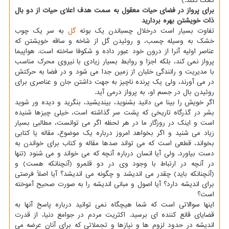
کمک نکند.)
برای پرواز در فضای حیات معقول به سمت هدف اعلای حیات از دو بال
ذات خویشتن بهره بردارید
تفاوت بسیار است درخلال چسباندن یک بوته
گل
به سر یک چوب
خشک به وسیله چسب، و روئیدن گل از شاخه و ساقه خویشتن که
عناصر اولیه آنرا از درون خود عبور داده و شکوفا ساخته است. هواپیما
پرواز نمی کند، بلکه اجزا و روابط بسیار زیادی با نیروی محرک مناسب
با مدیریت و رانندگی خلبان از زمین جدا می شود و در فضا به حرکتش
در می آورند، ولی یک پرنده ناچیز به جهت داشتن جان و عناصری برای
روئیدن بال در جسم او، به پرواز درمی آید.
اگر خویش را بینا می دانید بشنوید، بیندیشید، بنگرید و دیده ور شوید
بشر در گذرگاه تاریخی که پشت سر گذاشته است، خیلی چیزها شنیده
است و اینک در روزگار ما در هر لحظه اگر می توانست، مطالبی بسیار
زیاد می شنید و اگر بخواهد امروز درباره یک موضوع، مقاله یا کتابی
بخواند، قطعی است که می تواند صدها مقاله و کتاب برای خواندن به
دست بیاورد. ولی آیا انسان درباره آنچه که می خواند و می شنود (تنها
در آنچه در ارتباط با وجود وی در دو قلمرو (آنچنانکه هست) و
(آنچنانکه باید) چقدر می اندیشد و چگونه می اندیشد؟ آیا اصلاً فرصتی
برای اندیشه دارد؟ آیا اصول و مبانی اندیشه را به صورت صحیح آموخته
است؟
اینها سوالاتی است که شما هیچگاه نمی توانید درباره پاسخ آنها به
قضایای قانع کننده ای برسید. اکثریت مردم در جوامع دنیا، از قدرت
اندیشه در حدود لزوم ها و نیازها و تجملاتی که برای آنان عرضه می