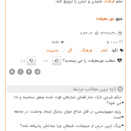
حتم
فرهنگ
شنیدن و دیدن را ترویج کنند.
منبع:
نور معرفت
11:44:04
1399/11/30
1551
5
/
0.0
تگها:
امام
,
فرهنگ
,
گل
,
مدیریت
مطلب نورمعرفت را می پسندید؟
(0)
(0)
X
تازه ترین مطالب مرتبط
حکم شرعی تارک نماز قضای نمازهای فوت شده چطور محاسبه و ادا
می شود؟
رژیم صهیونیستی در قتل مداح جوان بدنبال ایجاد وحشت در جامعه
است
بزرگ ترین درس از سرنوشت شیطان چرا عبادتش پذیرفته نشد؟