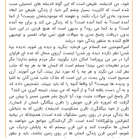
شود، می اندیشند. طبیعی است که این گونه اندیشه های تحمیلی سبب
شده است که اکثریت بسیار چشم گیر دنیا، از زندگی طبیعی جز ابعاد
محدود مادی آنرا درک نکنند. و نفهمند که موجودیتشان چیست؟ از کجا
آمده است؟ به کجا آمده است؟ با که زندگی می کند و برای چه آمده
است؟ و به کجا می رود؟ و بدیهی است که هیچ فردی در این دنیا،
بدون دریافت پاسخ جدی به سوالات فوق، نمی تواند تفسیر و توجیهی
قانع کننده به منظور زندگی خود دریابد.
امیرالمومنین ضد السلام می فرماید: بنگرید و دیده ور شوید. ندیده بینا
شدن! نظر نکرده دیده ور شدن! اینست آرزوی محال که عده ای فراوان
آنرا در سر می پرورانند! امکان دارد بگویید: مگر مردم چشم ندارند! مگر
مردم تعلیمات نمی بینند! مسلم است که انسان ها به هر چه که جلب
نظر کند، می نگرند و هر چه را که مورد نیاز بینند، آنرا می آموزند. آری
صحیح است. ولی بحث در این است که ملاک جلب شدن آنان به اشیا
و پدیده ها چیست؟ آیا واقعاً آنچه را که باید ببینند، تشخیص داده اند
و به آن دست یافته اند؟ و از آنچه که می بینند، نتیجه گیری می کنند؟
اگر پاسخ این سوالات مثبت بود، آیا تاریخ بشر همین مسیر را پیش می
گرفت که امروزه نام قرن خویش را (قرن بیگانگی انسان از انسان)،
(قرن از خود بیگانگی)، (قرن محکومیت اندیشه)، (قرنی که به دنبالش
بقا زندگی مردم در روی زمین مشکوک شده است) همچنانکه در بیانیه
کنفرانس ونکورکانادا آمده است. اگر گردانندگان جوامع می خواهند به
انسان ها حکومت کنند و این قرن بیستم که به پایانش نزدیک می
شویم، آخرین قرن زندگی انسان ها در روی زمین نباشند، باید و بطور