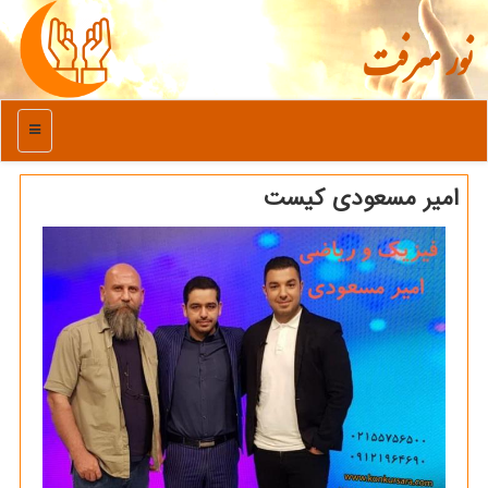
نور معرفت
منو
امیر مسعودی كیست