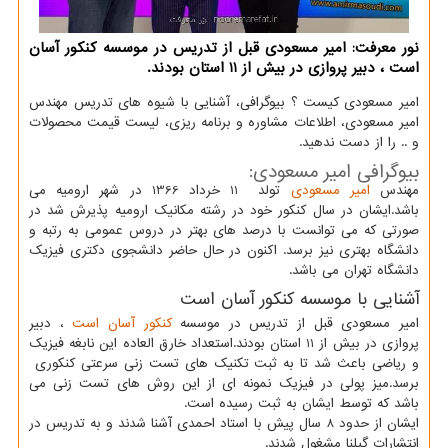
نور معرفت: امیر مسعودی قبل از تدریس در موسسه كنكور آسان
است ، دبیر پروازی در بیش از 11 استان بودند.
امیر مسعودی کیست ؟ بیوگرافی، آشنایی با شیوه های تدریس مهندس
امیر مسعودی، اطلاعات مشاوره و برنامه ریزی، لیست قیمت محصولات
و .. را از دست ندهید.
بیوگرافی امیر مسعودی:
مهندس
امیر مسعودی
تولد 11 خرداد 1366 در شهر ارومیه می
باشد.ایشان در سال کنکور خود در رشته مکانیک ارومیه پذیرش شد در
صورتی که می توانست با درصد های بهتر در دروس عمومی به رتبه و
دانشگاه بهتری نیز برسد. اکنون در حال حاضر دانشجوی دکتری فیزیک
دانشگاه تهران می باشد.
آشنایی با موسسه کنکور آسان است
امیر مسعودی قبل از تدریس در موسسه
کنکور آسان است
، دبیر
پروازی در بیش از 11 استان بودند.استعداد خارق العاده این نابغه فیزیک
و ریاضی باعث شد تا به ثبت تکنیک های تست زنی سرعتی کنکوری
برسد.میز پولی در فیزیک نمونه ای از این روش های تست زنی می
باشد که توسط ایشان به ثبت رسیده است.
ایشان از حدود 8 سال پیش با استاد احمدی آشنا شدند و به تدریس در
انتشارات گیلنا مشغول شدند.