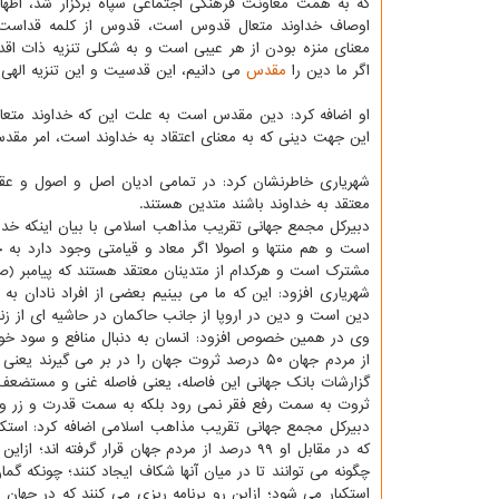
که به همت معاونت فرهنگی اجتماعی سپاه برگزار شد، اظهار
اوصاف خداوند متعال قدوس است، قدوس از کلمه قداست 
معنای منزه بودن از هر عیبی است و به شکلی تنزیه ذات اق
اگر ما دین را
مقدس
می دانیم، این قدسیت و این تنزیه الهی
او اضافه کرد: دین مقدس است به علت این که خداوند متع
این جهت دینی که به معنای اعتقاد به خداوند است، امر مقد
شهریاری خاطرنشان کرد: در تمامی ادیان اصل و اصول و عقی
معتقد به خداوند باشند متدین هستند.
دبیرکل مجمع جهانی تقریب مذاهب اسلامی با بیان اینکه خداو
است و هم منتها و اصولا اگر معاد و قیامتی وجود دارد به
مشترک است و هرکدام از متدینان معتقد هستند که پیامبر (ص) 
شهریاری افزود: این که ما می بینیم بعضی از افراد نادان ب
دین است و دین در اروپا از جانب حاکمان در حاشیه ای از زن
گزارشات بانک جهانی این فاصله، یعنی فاصله غنی و مستضعف 
ثروت به سمت رفع فقر نمی رود بلکه به سمت قدرت و زر و ز
دبیرکل مجمع جهانی تقریب مذاهب اسلامی اضافه کرد: استکب
که در مقابل او ۹۹ درصد از مردم جهان قرار گر
استکبار می شود؛ ازاین رو برنامه ریزی می کنند که در جهان اس