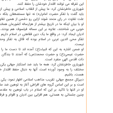
این تفرقه می توانند اقتدار خودشان را حفظ کنند.
شهریاری خاطرنشان کرد: ما پیش از انقلاب اسلامی و پیش از 
باید گفت با تفکر حضرت امام(ره) نه تنها مستضعفان بلکه 
علت تفاوت در رای متحد شوند ازاین رو دشمن از همین تفاو
او با بیان اینکه ما در تاریخ بیشتر از هزارساله کشورمان هما
خوبی می شناختند، علاوه بر این مساله فیلسوف هم بودند،
ادیان ایجاد کرد؛ در واقع ما یک دین فقاهتی در اسلام دار
تفکر محی الدین عربی در اسلام بوده که قائل به تفکر و
نیست.
او ضمن اشاره به این که انبیاء(ع) آمده اند تا دست ما ر
حضرت عیسی(ع) و حضرت محمد(ص) که آمدند تا بندگان را 
ذات اقدس الهی منفرد است.
شهریاری خاطرنشان کرد: همه ما باید ضد استکبار جهانی یک
مختلف را به وجود آورده است. آنها به دنبال حفظ اقتدار 
هست، باشیم.
دبیرکل مجمع جهانی تقریب مذاهب اسلامی اظهار نمود: یکی از
است و بر این اساس گروه های افراطی آغاز به توهین ضد مذا
او در انتها با تاکید بر این که اسلام در باب توهین به مق
چنین جلساتی به همدلی، هم افزایی بین ادیان و اقوام و فر