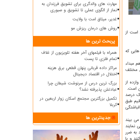
مهارت های والدگری برای تشویق فرزندان به
نماز از الگوی عملی تا تشویق و صبوری
غدیر، میثاق امت با ولایت
روش های درمان ریزش مو
 است از
پربحث ترین ها
هایی که
همراه با فیلمهای آخر هفته تلویزیون از غلاف
تمام فلزی تا پست
م مبداء
مراکز داده قربانی پنهان قطعی برق هزینه
ن مختلف
اختلال در اقتصاد دیجیتال
ازده از
بزرگ ترین درس از سرنوشت شیطان چرا
ن است.
عبادتش پذیرفته نشد؟
ان به دنبال منافع و سود خودش است، شواهد و مدارک در صحنه هم از آن حکایت می کند که تا سال ۲۰۱۵ یک درصد
تکمیل بزرگترین مجتمع اسکان زوار اربعین در
است که بدانیم طبق
کربلا
نباشتگی
جدیدترین ها
می بیند
ی نمایند
ت هم دهند به ضرر
نند و با