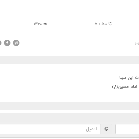
1320
5
/
5.0
(0
ث ابن سینا
ت امام حسین(ع)