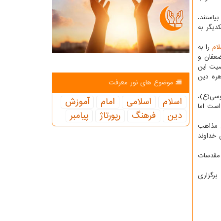
بیاستند،
دیگر به
لام
را به
ضعفان و
صیت این
هره دین
موضوع های نور معرفت
وسی(ع)،
اسلام
اسلامی
امام
آموزش
است اما
دین
فرهنگ
رپورتاژ
پیامبر
ن مذاهب
 خداوند
 مقدسات
برگزاری