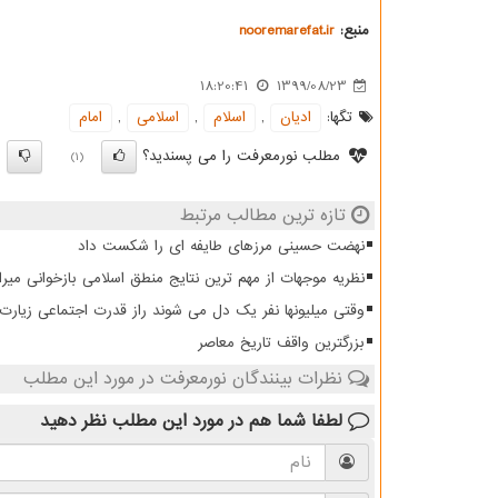
منبع:
nooremarefat.ir
18:20:41
1399/08/23
تگها:
ادیان
,
اسلام
,
اسلامی
,
امام
مطلب نورمعرفت را می پسندید؟
)
(1)
تازه ترین مطالب مرتبط
نهضت حسینی مرزهای طایفه ای را شکست داد
نظریه موجهات از مهم ترین نتایج منطق اسلامی بازخوانی میرا
وقتی میلیونها نفر یک دل می شوند راز قدرت اجتماعی زیار
بزرگترین واقف تاریخ معاصر
نظرات بینندگان نورمعرفت در مورد این مطلب
لطفا شما هم
در مورد این مطلب
نظر دهید