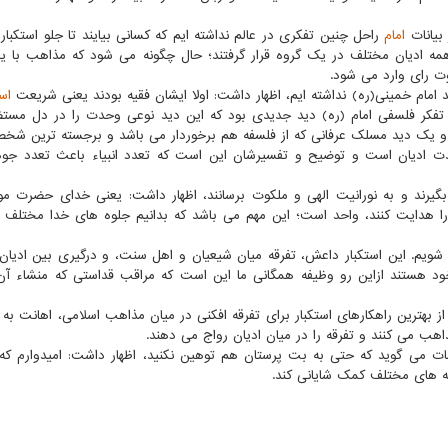
بیانات
امام
راحل چنین تفکری در عالم نداشته ایم که کسانی بیایند تا جلو استکبار 
همه ادیان مختلف در یک گروه قرار گرفتند؛ حال چگونه می شود که مذاهب با یک
ت رای وارد می شود.
نند امام خمینی(ره) نداشته ایم، اظهار داشت: اولا ایشان فقیه بودند یعنی شریعت
اس
 تفکر فلسفی امام (ره) دید جدیدی بود که این دید نوعی وحدت را در دل مست
یم و یک دید مسلک عرفانی که از فلسفه هم برخوردار می باشد و برجسته ترین شخ
حدت ادیان است و توضیح و تفسیرشان این است که تعدد انبیاء باعث تعدد جو
ا بگیرند و به نورانیت الهی و ملکوت برسانند، اظهار داشت: یعنی خدای حضرت م
هدایت کنند، واحد است؛ این مهم می باشد که بدانیم جلوه های خدا مختلف 
ی شویم. این استکبار داعش، تفرقه میان شیعیان و اهل سنت، و درگیری بین ادیا
خود هستند ازاین رو وظیفه همگانی ما این است که مراقب قداستی که منشاء آن
 بهترین راهکارهای استکبار برای تفرقه افکنی در میان مذاهب اسلامی، اهانت به
هب می کنند و تفرقه را در میان ادیان رواج می دهند.
دسات می گوید که حتی به بت پرستان هم توهین نکنید، اظهار داشت: امیدوارم که 
قه های مختلف کمک شایانی کند.