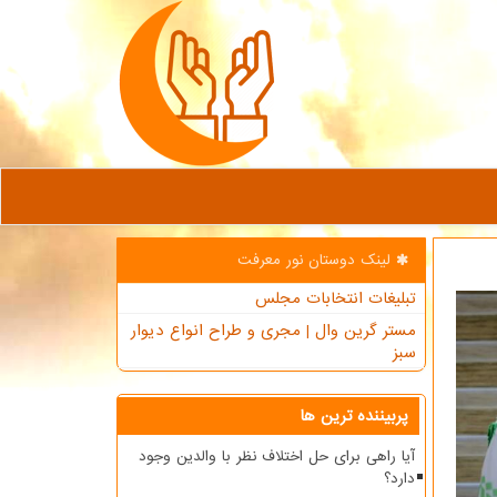
لینک دوستان نور معرفت
تبلیغات انتخابات مجلس
مستر گرین وال | مجری و طراح انواع دیوار
سبز
پربیننده ترین ها
آیا راهی برای حل اختلاف نظر با والدین وجود
دارد؟