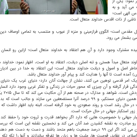
 نمود: یکی از
می آید و به
دس الهی است؛
 ناشی از ذات اقدس خداوند متعال است.
ال مقدس است؛ الگوی فرازمینی و منزه از عیوب و منتسب به تمامی اوصاف دین
سی بشمار می رود.
ده مشترک وجود دارد و آن هم اعتقاد به خداوند متعال است؛ ازاین رو انسان 
ند متعال مبدأ هستی و تنه اصلی دیانت، اعتقاد به او است، اظهار نمود: خداوند ه
 خاطر اصل و اصول و دیانت خداوند متعال است؛ این اعتقاد به خدا در بین ادیا
آمده است تا آنها را هدایت کند و پیام آور خداوند متعال باشد.
ه یک امر قدسی توهین می کنند، نشان از جهالت آنان دارد؛ دنیای غرب یک دنیای و
دگی قرار گرفته و آن چیزی که محور حیات در زندگی و تفکر غربی وجود دارد انسا
وی در همین خصوص افزود: انس
از مردم جهان ۵۰ درصد ثروت جهان را در بر می گیرند یعنی همین دنیای مستکبر، و ۹۹ درصد آنرا مستضعفین می سازند و جالب 
در حال رشد است و روند صعودی به خود گرفته است، البته باید اظهار داشت که ا
ور استکبار جهانی در حال حرکت است.
ار جهانی با خصوصیت هایی که دارد اگر بخواهد قدرت و ثروت خود را حفظ کند 
فته اند؛ ازاین رو مبادرت به نقشه کشیدن ضد آنان می کند و نخستین نقشه این است که بررس
چگونه می توانند تا در میان آنها شکاف ایجاد کنند؛ چونکه گمان می کند اگر این ۹۹ درصد جمعیت باهم متحد باشند و دست به دس
لام، در عقاید، قومیت ها، ملیت ها و زبان ها تفرقه بیاندازند و آنها را تکه تکه ک