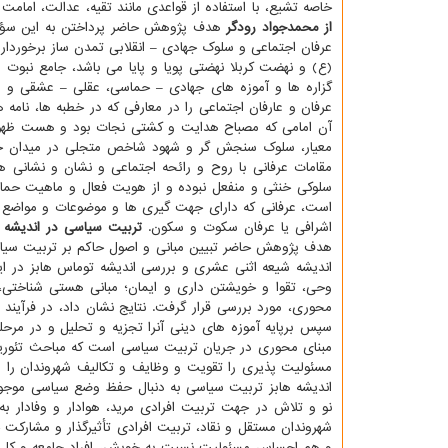
خاصه تشیع، با استفاده از قواعدی مانند تقیه، عدالت، اما
از محمدجواد رودگر
هدف پژوهش حاضر پرداختن به این سؤال 
عرفان اجتماعی و سلوک جهادی – انقلابی تمدن ساز برخوردا
(ع) و نهضت کربلا نهضتی پویا و پایا می باشد، جامع نبوت
گزاره ها و آموزه های جهادی – حماسی، عقلی – عشقی و ع
عرفان و عارفان اجتماعی را در معارفی که در خطبه ها، نامه 
آن امامی که مصباح هدایت و کشتی نجات بود و هست ظهور یا
معیار، سلوک سنجش گر و شهود شاخص متجلی در میدان جهاد
مقامات عرفانی با روح و رائحه اجتماعی و نشان و نشانی ه
سلوکی خنثی و منفعل نبوده و از هویت فعال و ماهیت حماسی
است، عرفانی که دارای جهت گیری ها و موضوعات و مواضع ظلم
اشرافی یا عرفان سکوت و سکون.
تربیت سیاسی در اندیشه ش
هدف پژوهش حاضر تبیین مبانی و اصول حاکم بر تربیت سیا
اندیشه شیعه اثنی عشری و بررسی اندیشه توماس هابز در ای
وحی، تقوا و خویشتن داری و ایمان؛ مبانی هستی شناختی
محوری، مورد بررسی قرار گرفت. نتایج نشان داد، در فرآین
سپس برپایه آموزه های دینی آنرا تجزیه و تحلیل و در مرح
مبنای محوری در جریان تربیت سیاسی است که مباحث تئوریک
اندیشه هابز تربیت سیاسی به دنبال حفظ وضع سیاسی موجو
نو و تلاش در جهت تربیت افرادی مرید، هوادار و وفادار 
شهروندان مستقل و نقاد، تربیت افرادی تأثیرگذار و مشار
و هم احساس مسئولیت نسبت به خویش، افراد جامعه و ک