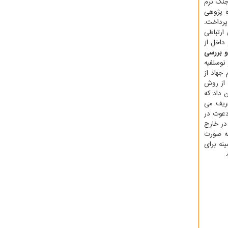
جنگ نرم
ه پژوهی
پرداخت.
های ارتباطی
ر داخل از
و بررسی
نوسلفیه
جهاد از
 از روش
 داد که
عریف می
دعوت در
در خارج
به صورت
نه برای