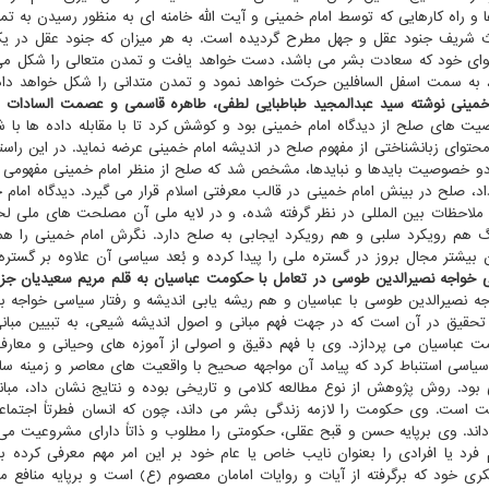
 راه کارهایی که توسط امام خمینی و آیت الله خامنه ای به منظور رسیدن به تم
ث شریف جنود عقل و جهل مطرح گردیده است. به هر میزان که جنود عقل در ی
وای خود که سعادت بشر می باشد، دست خواهد یافت و تمدن متعالی را شکل م
د، به سمت اسفل السافلین حرکت خواهد نمود و تمدن متدانی را شکل خواهد دا
ینی نوشته سید عبدالمجید طباطبایی لطفی، طاهره قاسمی و عصمت السادات ط
های صلح از دیدگاه امام خمینی بود و کوشش کرد تا با مقابله داده ها با 
توای زبانشناختی از مفهوم صلح در اندیشه امام خمینی عرضه نماید. در این راستا،
ا برپایه دو خصوصیت بایدها و نبایدها، مشخص شد که صلح از منظر امام خمینی مفهومی
اد، صلح در بینش امام خمینی در قالب معرفتی اسلام قرار می گیرد. دیدگاه امام خ
ن، ملاحظات بین المللی در نظر گرفته شده، و در لایه ملی آن مصلحت های ملی ل
نگ هم رویکرد سلبی و هم رویکرد ایجابی به صلح دارد. نگرش امام خمینی را هم
بیشتر مجال بروز در گستره ملی را پیدا کرده و بُعد سیاسی آن علاوه بر گستره
ی خواجه نصیرالدین طوسی در تعامل با حکومت عباسیان به قلم مریم سعیدیان جزی
صیرالدین طوسی با عباسیان و هم ریشه یابی اندیشه و رفتار سیاسی خواجه برپا
تحقیق در آن است که در جهت فهم مبانی و اصول اندیشه شیعی، به تبیین مبان
ت عباسیان می پردازد. وی با فهم دقیق و اصولی از آموزه های وحیانی و معارف
سیاسی استنباط کرد که پیامد آن مواجهه صحیح با واقعیت های معاصر و زمینه سا
بود. روش پژوهش از نوع مطالعه کلامی و تاریخی بوده و نتایج نشان داد، مبا
مت است. وی حکومت را لازمه زندگی بشر می داند، چون که انسان فطرتاً اجتما
داند. وی برپایه حسن و قبح عقلی، حکومتی را مطلوب و ذاتاً دارای مشروعیت می 
رد یا افرادی را بعنوان نایب خاص یا عام خود بر این امر مهم معرفی کرده باش
 خود که برگرفته از آیات و روایات امامان معصوم (ع) است و برپایه منافع مس