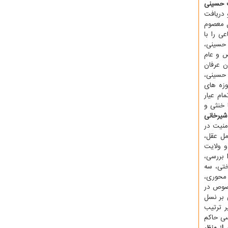
ت حسینی
 دریافت
 معصوم
ی را با
 حسینی،
ص و عام
ن عرفان
 حسینی،
وزه های
ام عیار
 خنثی و
شیرخانی
منیت در
مل عقل،
و ولایت
 بررسی،
ختی، سه
 محوری،
 در اندیشه های غربی بخصوص در
 بر نسل
ر ترتیب
سی حاکم
از منظر