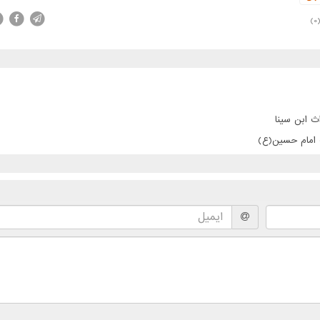
(0
ث ابن سینا
ت امام حسین(ع)