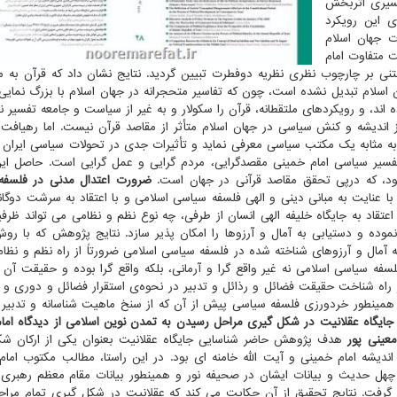
فسیری اثربخش
ی این رویکرد
ت جهان اسلام
 متفاوت امام
ی بر چارچوب نظری نظریه دوفطرت تبیین گردید. نتایج نشان داد که قرآن به م
اسلام تبدیل نشده است، چون که تفاسیر متحجرانه در جهان اسلام با بزرگ نمایی
اند، و رویکردهای ملتقطانه، قرآن را سکولار و به غیر از سیاست و جامعه تفسیر نم
 اندیشه و کنش سیاسی در جهان اسلام متأثر از مقاصد قرآن نیست. اما رهیاف
به مثابه یک مکتب سیاسی معرفی نماید و تأثیرات جدی در تحولات سیاسی ایران و
تفسیر سیاسی امام خمینی مقصدگرایی، مردم گرایی و عمل گرایی است. حاصل ای
ود، که درپی تحقق مقاصد قرآنی در جهان است.
ضرورت اعتدال مدنی در فلسفه
 عنایت به مبانی دینی و الهی فلسفه سیاسی اسلامی و با اعتقاد به سرشت دوگان
عتقاد به جایگاه خلیفه الهی انسان از طرفی، چه نوع نظم و نظامی می تواند ظرف
موده و دستیابی به آمال و آرزوها را امکان پذیر سازد. نتایج پژوهش که با رو
 آمال و آرزوهای شناخته شده در فلسفه سیاسی اسلامی ضرورتاً از راه نظم و نظا
سفه سیاسی اسلامی نه غیر واقع گرا و آرمانی، بلکه واقع گرا بوده و حقیقت آن م
ز راه شناخت حقیقت فضائل و رذائل و تدبیر در نحوه‌ی استقرار فضائل و دوری و 
. همینطور خردورزی فلسفه سیاسی پیش از آن که از سنخ ماهیت شناسانه و تدبیر 
جایگاه عقلانیت در شکل گیری مراحل رسیدن به تمدن نوین اسلامی از دیدگاه اما
عینی پور
هدف پژوهش حاضر شناسایی جایگاه عقلانیت بعنوان یکی از ارکان ش
ندیشه امام خمینی و آیت الله خامنه ای بود. در این راستا، مطالب مکتوب امام
ل حدیث و بیانات ایشان در صحیفه نور و همینطور بیانات مقام معظم رهبری
 گرفت. نتایج تحقیق از آن حکایت می کند که عقلانیت در شکل گیری تمام مرا