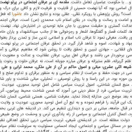
مت و… با حکومت عباسیان تعامل داشت.
مقدمه ای بر عرفان اجتماعی در پرتو نهض
اساسی بود که آیا نهضت حسینی از قابلیت و ظرفیت لازم و کافی برای درک و
ر است؟ روش پژوهش با رویکرد نقلی- عقلی بوده و نتایج نشان داد
عاشورا
که فعل
 و امامت و رسالت و ولایت در بقای اسلام ناب محمدی (ص) است، عرفان اجتماع
دالت گستری و حقیقت محوری با جان مایه توحیدی در اختیارمان نهاد. نهضت
ها، کلمات قصار و گفتگوها، اشعار و رجزخوانی ها از جانب سیدالشهداء و یاران خا
فت، معرفی نمود تا عرفان ناب اسلام و اسلامی تدین ساز و تمدن پرداز بعنوا
 و شهادت، اسوه و شاهد قرار گیرد. در تحقق عرفان اجتماعی در پرتو نهضت
ای انقلابی – جهادی تبیین و تحقق یافت تا روشن شود که مفاهیم عرفانی و آم
 برخوردار می باشند و عرفان اهل بیتی، عرفان عقلانیت و عدالت و معنویت تم
 گریزانه، ظلم ستیزانه و عرفان مبارزه جویانه است، نه عرفان خلوت و رخوت یا
یعه اثنی عشری: مبانی و اصول حاکم بر آن از علی ملکی، محمد ترابی و علی 
سی در جهت حفظ و حراست از نظام سیاسی و به منظور برقرای و تداوم صلح و ا
ن حوزه بود. در این راستا و با روش توصیفی – تحلیلی، مبانی شناخت و باور شا
، منبع انسان شناختی، اصول تربیت سیاسی شامل اصل توحید محوری، عبودیت 
د تربیت سیاسی، فرد از منظر دینی می آموزد که ضمن شناخت محیط پیرامون، آنرا
له بعد موضع دین مدارانه إتخاذ نماید. معرفت شناسی، هستی شناسی، انسان شنا
 این فرآیند را فراهم نموده و به تبع آن اصل توحید محوری، عبودیت و ولایت
مسئولیت پذیری را تقویت و وظایف و تکالیف شهروندان را در قبال جامعه، مبتنی بر دین و دینداری تنظیم می‎ کند.
د، اعمال کنترل اجتماعی و سیاسی از راه یادآوری ترس و وحشت در وضع طبیعی
به دولت مطلقه است. در اندیشه‌ی شیعی، تربیت سیاسی درپی تحقق اهدافی نظی
کت جو در مسائل سیاسی و اجتماعی، ایجاد احساس مسئولیت به سرنوشت نظام سیا
ل بشریت است.
آثار فضیلت توده بر تربیت سیاسی کارگزاران جمهوری اسلامی ایران 