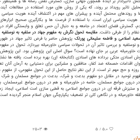
مل تأثیرگذار بر آینده همچون جهانی سازی، گسترش نقش رسانه ها و همینطور 
لیل تاثیر رویداد بر روند، که یکی از روش های مورد استفاده در مطالعات آیند
ا و روندهای محتمل آینده و پیشران های مهم در اکتشاف آینده هویت سیاسی 
د، فرصت ها و تهدیدات زیادی پیش‎روی آینده هویت سیاسی ایران است. با استفاده از فرصت ها و بکارگیری صحیح ابزار
حظه‎ای در سطح مشارکت مردم، گسترش فضای اعتماد در جامعه و به دنبال آن حس تعلق و وابستگی افراد د
 نظام را از طرفی داشت.
مقایسه تحول نگرش به مفهوم جهاد در سلفیه به نوسلفیه 
سعید اسلامی و فاطمه سلیمانی پورلک
پژوهش حاضر با فرض تاثیر جهاد در ظهور 
 نوسلفیه و بررسی تاثیر آن در تحولات سیاسی خاورمیانه بپردازد. تحول در مفهوم 
ات خاورمیانه عربی بر جای نهاده است؟ سوال اصلی این پژوهش بود. این پژوهش
اسنادی متکی برداده های اسنادی (کتابخانه ای) بهره برده است. یافته ها نشان
ان اقدامات خصمانه ضد کفار، منافقین و مشرکین برای دستیابی به آرمان آنان ت
 روزه و حج مهم تر است. از این نظر نتایج حاصل از این تحول مفهومی، از مفهوم 
ن مفهوم توحید در مقابل دو مفهوم بدعت و شرک، بدعت در جوامع مسلمان و شرک 
ر درون جوامع مسلمان، خاصه در خاورمیانه و هم در درون جوامع غیرمسلمان، 
 ستیزش فرقه ای در درون جوامع اسلامی به قطبی سازی امت اسلامی، ایجاد زمی
قه خاورمیانه و در نگاهی کلی تر تضعیف یکپارچگی جهان اسلام منجر گردیده است.
2503
5
/
5.0
ران