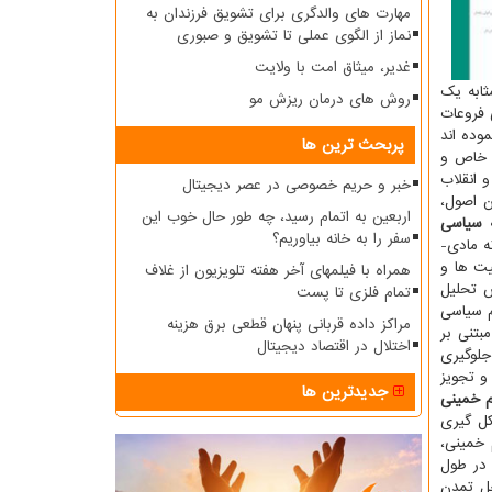
مهارت های والدگری برای تشویق فرزندان به
نماز از الگوی عملی تا تشویق و صبوری
غدیر، میثاق امت با ولایت
ثابه یک
روش های درمان ریزش مو
 فروعات
وده اند
پربحث ترین ها
ت خاص و
 انقلاب
خبر و حریم خصوصی در عصر دیجیتال
ن اصول،
اربعین به اتمام رسید، چه طور حال خوب این
 سیاسی
سفر را به خانه بیاوریم؟
ه مادی-
یت ها و
همراه با فیلمهای آخر هفته تلویزیون از غلاف
ش تحلیل
تمام فلزی تا پست
م سیاسی
مراکز داده قربانی پنهان قطعی برق هزینه
بتنی بر
اختلال در اقتصاد دیجیتال
جلوگیری
و تجویز
جدیدترین ها
م خمینی
کل گیری
 خمینی،
 در طول
حل تمدن