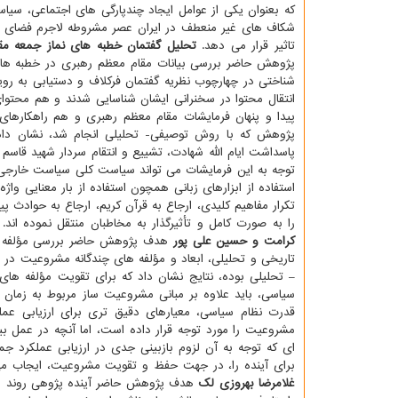
که بعنوان یکی از عوامل ایجاد چندپارگی های اجتماعی، سیا
شکاف های غیر منعطف در ایران عصر مشروطه لاجرم فضای م
تاثیر قرار می دهد.
تحلیل گفتمان خطبه های نماز جمعه مقام معظم رهب‬
شناختی در چهارچوب نظریه گفتمان فرکلاف و دستیابی به رویکرد
انتقال محتوا در سخنرانی ایشان شناسایی شدند و هم محتوا
پیدا و پنهان فرمایشات مقام معظم رهبری و هم راهکارهای
پژوهش که با روش توصیفی- تحلیلی انجام شد، نشان داد
پاسداشت ایام الله شهادت، تشییع و انتقام سردار شهید قاس
توجه به این فرمایشات می تواند سیاست کلی سیاست خارجی جم
استفاده از ابزارهای زبانی همچون استفاده از بار معنایی و
تکرار مفاهیم کلیدی، ارجاع به قرآن کریم، ارجاع به حوادث 
را به صورت کامل و تأثیرگذار به مخاطبان منتقل نموده اند.
کرامت و حسین علی پور
هدف پژوهش حاضر بررسی مؤلفه ها
تاریخی و تحلیلی، ابعاد و مؤلفه های چندگانه مشروعیت د
– تحلیلی بوده، نتایج نشان داد که برای تقویت مؤلفه ه
سیاسی، باید علاوه بر مبانی مشروعیت ساز مربوط به زمان ت
قدرت نظام سیاسی، معیارهای دقیق تری برای ارزیابی عمل
مشروعیت را مورد توجه قرار داده است، اما آنچه در عمل بیش
ای که توجه به آن لزوم بازبینی جدی در ارزیابی عملکرد
برای آینده را، در جهت حفظ و تقویت مشروعیت، ایجاب م
غلامرضا بهروزی لک
هدف پژوهش حاضر آینده پژوهی روند هو