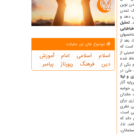
دن نوین
ک تمدن
ی دهد و
د.
تحلیل
باطبایی
شاخصهای
 بعد از
موضوع های نور معرفت
 است که
مینی از
اسلام
اسلامی
امام
آموزش
حاظ شده
دین
فرهنگ
رپورتاژ
پیامبر
 یکی از
 ملی در
 و لیلا
یه آثار
ی خواجه
 خاندان
زی برای
نی نظری
عی است.
داند که
د. لذا،
لمانان،