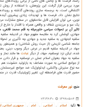
راستا، فرصت ها و چالش های ناشی از برخی رویدادهای محت
مورد بررسی قرار گرفت. این پژوهش، با استفاده از روش تح
اکتشافی است، به برجسته سازی روندهای گذشته و رویداده
نتایج نشان دا
نوین، می توان افزایش قابل ملا
یک سو و مرزبندی شفاف و واقعی همراه با اقتدار با خارج از
تاثیر آن بر تحولات سیاسی خاورمیانه به قلم محمد قانعی، 
جهادی، کوشش کرد به مقایسه مفهومِ جهاد در اندیشه سلفیه و
سلفیه اجتهادی به سلفیه جدید و جهادی چه تأثیری بر تحول
جامعه شناسی تاریخی (از حیث روش شناختی) و همینطور روش 
جهاد در اندیشه سلفیه قدیم در عرض دیگر وجوب دینی، بعنو
شده، لیکن نزد نوسلفیه، جهاد، از دیگر
عبادت
ها مانند نماز و
سلفیه به جهاد بعنوان اسلام عملی در نوسلفیه و قرار داد
از جوامع اسلامی به صورت مضاعف به بازتولید خشونت هم د
سه نوع ستیزش واکنشی، ایدئولوژیک ضد جوامع غیرمسلمان و
حضور قدرت های فرامنطقه ای، تغییر ژئوپلیتیک قدرت در منط
منبع:
نور معرفت
23:36:30
1399/05/04
تگها:
اسلام
,
اسلامی
,
امام
,
جمهوری اسلامی ای