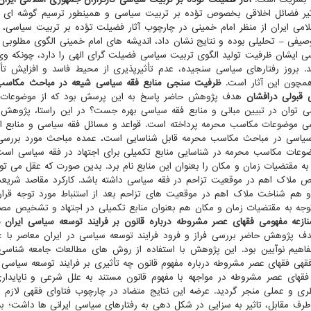
 فضائل اخلاقی بخصوص تؤده بر تربیت سیاسی و همینطور ترسیم گوشه ای از
امی ایران از منظر امام خمینی در چارچوب آثار فضیلت تؤده بر تربیت سیاسی،
ی – تحلیلی بوده و نتایج نشان داد، اندیشه های امام خمینی الگوی مطلوبی د
 ایشان ظرفیت تولید الگوی تربیت سیاسی فضیلت گرای الهی را دارد، چونکه وی
د. بروز رفتارهای سیاسی سنجیده، عدم تأثیرپذیری از محیط فاسد و افزایش تأث
همچون این آثار است.
ظرفیت سنجی منابع فقه سیاسی شیعه در مباحث مکاسب
قبولی درافشان
هدف پژوهش حاضر پاسخ به این پرسش بود که از موضوعات
ی توان در تبیین مبانی و منابع فقه سیاسی بهره جست؟ در این راستا، پژوهش 
ی موضوعات مکاسب محرمه پرداخته است. قواعد و مسائل فقه سیاسی و منابع اج
ت سیاسی در مباحث مکاسب محرمه قابل شناسایی است، عمده مباحث مورد بررسی
ضوعات مکاسب محرمه در شناسایی منابع تکمیلی برای اجتهاد در فقه سیاسی اس
 مقتضیات زمان و مکان را بعنوان این منابع نام برد. بدین صورت که عقل می تو
ملاک اهم در موقعیت تزاحم در فقه سیاسی داشته باشد. کارکرد مقاصد شریع
 هم شناخت ملاک اهم در موقعیت های تزاحم بعد از استنباط مورد توجه قرار 
 توجه به مقتضیات زمان و مکان هم بعنوان منابع تکمیلی در اجتهاد و تشخیص م
نازعه مفهومی فقهای عصر مشروطه درباره قانون بر فرایند توسعه سیاسی ایران م
 پژوهش حاضر بررسی فراز و فرود فرایند توسعه سیاسی در ایران معاصر با ع
یم نوآیین بود. این پژوهش با استفاده از روش های مطالعات جامعه شناسی 
 فقهای عصر مشروطه درباره مفهوم قانون چه تأثیری بر فرایند توسعه سیاسی د
فقهای عصر مشروطه در مواجهه با مفهوم قانون مستند به علل شرعی و ناپایدا
ری و عملی منجر گردید. عرضه این نتایج متضاد در چارچوب فتاوای فقهی لازم ا
ف مقابل، تاثیر به سزایی در شکل دهی به رفتارهای سیاسی ایرانی ها داشت؛ ب