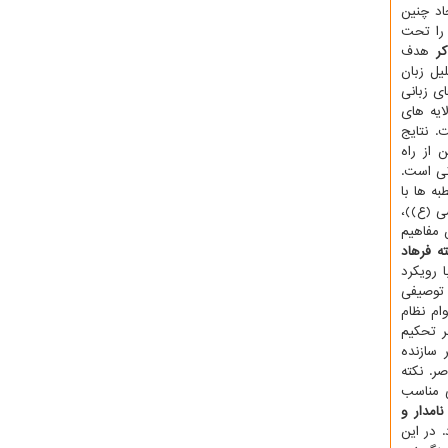
اد چنین
 را تحت
کر
هدف
ستفاده از تحلیل زبان
ی زبانی
ایه های
. نتایج
از راه
نی است.
ه ها با
ی (ع))،
 مفاهیم
ه فرهاد
رویکرد
 توصیفی
ام نظام
ر تحکیم
 سازنده
ر. نکته
ی مناسب
امدار و
 در این