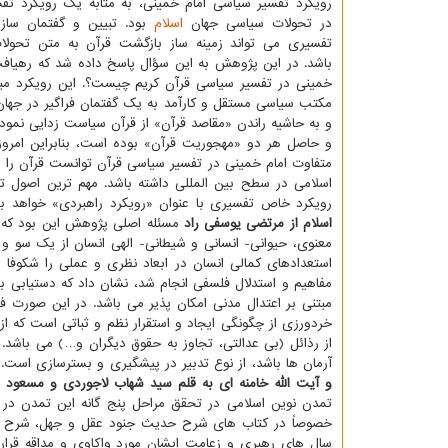
رویکرد تفسیر سیاسی امام خمینی، به مثابه یک رویکرد ت
در تحولات سیاسی جهان
اسلام
بود. تبیین و گفتمان ساز
تفسیری می تواند زمینه ساز بازگشت قرآن به متن تحولا
باشد. در این پژوهش به این سؤال پاسخ داده شد که رهیافت
خمینی در تفسیر سیاسی قرآن کریم چیست؟. این رویکرد مبتن
مکتب سیاسی مستقل و کارآمد به یک گفتمان فراگیر در جهان 
و به حاشیه راندن «مقاصد قرآن» از قرآن سیاست زدایی نموده 
و حاصل هر دو «مهجوریت قرآن» بوده است، بنابراین امروز
متفاوت امام خمینی در تفسیر سیاسی قرآن توانست قرآن را 
اسلامی در سطح بین المللی داشته باشد. مهم ترین اصول 
رویکرد خاص تفسیری با عنوان «رویکرد راهبردی» خواهد ب
اسلام از مرتضی یوسفی راد
مسئله اصلی پژوهش این بود که با
معنوی، حیوانی- انسانی و شیطانی- الهی انسان از یک سو و ا
استعدادهای کمالی انسان در ابعاد نظری و عملی را شکوفا ن
مفاهیم و استدلال فلسفی انجام شد، نشان داد که دستیابی به
مبتنی بر اعتدال مدنی امکان پذیر می باشد. در این صورت فل
خردورزی از چگونگی ایجاد و استقرار نظم و ثباتی است که ا
از رذائل (بی عدالتی، تجاوز به حقوق دیگران و…) می باشد
آرمان ها باشد، از نوع تدبیر در پیشگیری و بسترسازی است.
و آیت الله خامنه ای به قلم سید شهاب لاجوردی و مسعود م
تمدن نوین اسلامی در تحقق مراحل پنج گانه این تمدن در ا
خصوصاً در کتاب های شرح حدیث جنود عقل و جهل، شرح چه
سال های رهبری و زعامت ایشان مورد واکاوی و مداقه قرار