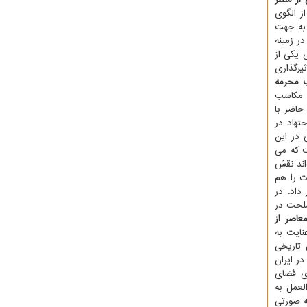
 الگوی
 به جهت
ر زمینه
 یکی از
یرگذاری
 محرمه
 مکاسب
حاضر با
تهاد در
 در این
ت که می
اند نقش
ت را هم
داد. در
صلحت در
عاصر از
نایت به
تاریخی
ر ایران
ری فضای
لعمل به
ه صورتی