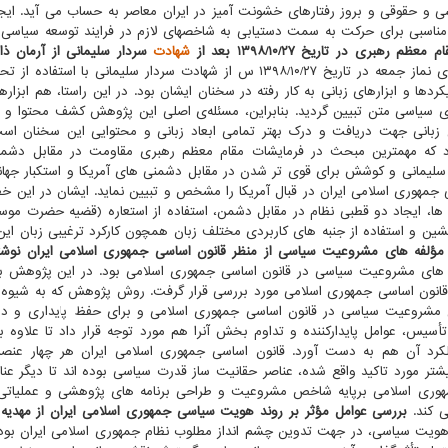
سی و حقوقی و بروز رفتارهای خشونت آمیز در ایران معاصر به حساب می آید. ایج
ناسبی برای حرکت به سمت دستیابی به شاخصهای لازم در فرایند توسعه سیاسی
ری در تاریخ ۲۷/‏۱۰/‏۱۳۹۸ بعد از
شهادت
سردار سلیمانی از آرمان ذا
پژوهش حاضر بررسی بیانات مقام معظم رهبری در خطبه های نماز جمعه در تاریخ ۲۷/‏۱۰/‏۱۳۹۸‬ س از شهادت سردار سلیمانی با ا
ها و ابزارهای زبانی به کار رفته در سخنان ایشان بود. در این راستا، هم ابزارها
ی سیاسی متن تبیین گردید. بنابراین، مسئله‌ی اصلی این پژوهش کشف محتوا و ل
 زبانی جهت دریافت و درک بهتر تمامی ابعاد زبانی و محتوایی این سخنان است
 که مهمترین مبحث در فرمایشات مقام معظم رهبری مقاومت در مقابل دشمن 
م سلیمانی و کوشش برای قوی تر شدن در مقابل دشمنی های آمریکا و استکبار جها
هوری اسلامی ایران در قبال آمریکا را مشخص و تبیین نماید. ایشان در این خطب
اژه ها، ایجاد دو قطبی نظام در مقابل دشمن، استفاده از استعاره (قضیه حضرت موس
پیشین و استفاده از جنبه های کاربردی مختلف زبان همچون کارکرد ترغیبی زبان این
مؤلفه های مشروعیت سیاسی از منظر قانون اساسی جمهوری اسلامی ایران نوشت
ی مشروعیت سیاسی در قانون اساسی جمهوری اسلامی بود. در این پژوهش با 
ر قانون اساسی جمهوری اسلامی مورد بررسی قرار گرفت. روش پژوهش که به شیوه
ای مشروعیت سیاسی در قانون اساسی جمهوری اسلامی و برای حفظ پایداری و دو
أسیس، عوامل پایدارکننده و تداوم بخش آنرا هم مورد توجه قرار داد تا علاوه ب
کرد آن هم به دست آورد. قانون اساسی جمهوری اسلامی ایران هر چهار عنصر
تر مورد تاکید واقع شده، عناصر حقانیت ساز قدرت سیاسی بوده اند تا دیگر عناص
 جمهوری اسلامی برپایه شاخص مشروعیت و طراحی برنامه های پژوهشی و عملیات
ی کند.
بررسی عوامل مؤثر بر روند هویت سیاسی جمهوری اسلامی ایران از مهدیه ن
یت سیاسی، در جهت تدوین چشم انداز مطلوب نظام جمهوری اسلامی ایران بود.