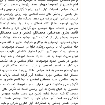
امام خمینی از غلامرضا مهربان
هدف پژوهش حاضر بیان تاثیر
تربیت سیاسی فضیلت گرای الهی برای کارگزاران جمهوری اسل
حل بعضی از چالش های نظام اسلامی بود. روش پژوهش توصیف
تربیت سیاسی الهی عرضه می دهد. دیدگاه های اخلاقی سیاسی
بهترین توصیف ها از نظام فضائل و رذائل را عرضه کرده ان
سیاسی و انتخاب جبهه سیاسی حق گرا برای فرد و جامعه 
تألیف بشری عبدخدایی، محمدتقی فخلعی و سید محمدتقی 
محرمه بعنوان یکی از گسترده ترین موضوعات فقه، چگونه م
روش تحلیلی- توصیفی به واکاوی ظرفیت هایی از فقه سیاس
فقه سیاسی که با بررسی رویکرد فقها در استنباط موضوعا
پژوهش بودند. مهم ترین نتایج تحقیق، شناسایی ظرفیت مو
توان ضروت توجه به عقل، نظارت مقاصد شریعت و هم توجه به
مهمی در تعیین حدود موضوعات احکام سیاسی و هم تشخیص 
می توان در تفسیر نصوص در فرآیند استنباط احکام شرعی و
رویکردهای معاصر به فقه سیاسی مانند رویکرد امام خمینی،
مسائل فقه سیاسی مورد استفاده قرار گرفته است.
بازتاب م
علیرضا صالحی، سید مصطفی ابطحی و ابوالقاسم طاهری
هدف
نگرش های متفاوت فقهی فقهای عصر مشروطه نسبت به مفاه
تفسیری به دنبال پاسخ به این پرسش است که نگرش های فقهی
معاصر گذاشته است؟ نتایج نشان می دهد، منازعه مفهومی 
گفتگوی مسالمت آمیز میان آنان، به اتخاذ مواضع متضاد نظ
مردم، تقدس بخشی به عملکردها ذیل عناوین شرعی و طرد طر