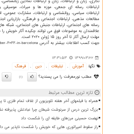
نگاری، زبان و ارتباطات، زبان و ارتباطات نمادین زبانشناسی، 
ارتباطات رسانه ای جمعی، موزه ها و میراث، موسیقی 
ارتباطات سیاسی، روانشناسی و ارتباطات، مشارکت عمومی، انت
مطالعات مذهبی، ارتباطات اجتماعی و فرهنگی، بازاریابی اجتم
رسانه های اجتماعی، ارتباطات جنبش های اجتماعی، شبکه های 
علاقمندان به موضوعات فوق می توانند چکیده آثار خویش را به آدرس anel.waset.org/conference/۲۰۲۲/۱۰/barcelona/ICCC/sponsorship
مهلت ارسال آثار تا آخر روز ۱۵ ژوئن ۲۰۲۰ است.
جهت کسب اطلاعات بیشتر به آدرس https: //waset.org/communication-and-culture-conference-in-october-۲۰۲۲-in-barcelona رجوع گردد.
13:31:53
1399/03/22
تگها:
آموزش
,
تبلیغات
,
دین
,
فرهنگ
مطلب نورمعرفت را می پسندید؟
)
(1)
تازه ترین مطالب مرتبط
همراه با فیلمهای آخر هفته تلویزیون از غلاف تمام فلزی تا 
بزرگ ترین درس از سرنوشت شیطان چرا عبادتش پذیرفته نش
نهضت حسینی مرزهای طایفه ای را شکست داد
راز سقوط امپراتوری هایی که خویش را شکست ناپذیر می دان