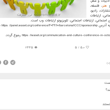
ادبیات و شعر،
و
هنر
، فلسفه،
شارات، رادیو،
اعی، ارتباطات
اجتماعی، ارتباطات اجتماعی، تلویزیونو ارتباطات وب است.
https: //p نمایند.
2445
5
/
5.0
(0
پست
د؟
ستند