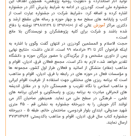
تولید آثار استاندارد» و «تقویت روحیه پژوهش» همچون اهداف این
جشنواره ملی است. گودرزی در ادامه به شرایط پذیرش آثار در جشنواره
اشاره کرده و اضافه کرد: «شرایط شرکت در جشنواره عبارت است از
کتب و پایانامه های سطح سه و چهار حوزه و رساله های مقطع ارشد و
دکتری مراکز
آموزش
عالی که از ۰۱/‏۰۱/‏۱۳۹۶‬ تا ۲۹/‏۱۲/‏۱۳۹۸‬ نوشته یا دفاع
شده باشند و شرکت برای کلیه پژوهشگران و نویسندگان بلا مانع
است.»
حجت الاسلام و المسلمین گودرزی در انتهای گفت وگوی با اشاره به
اینکه فراخوان آثار تا ۳۱ خرادماه ۹۹ است، اذعان داشت: «نتایج نهایی
پس از داوری مشخص و از برگزیدگان با حضور بزرگان حوزه و دانشگاه
تقدیر خواهد شد.» لازم به ذکر است، مجمع فعالان فرق، ادیان، اقوام و
مذاهب (مفام) متشکل از اساتید و فعالان طراز اول کشور، مجموعه ها
و مؤسسات فعال در حوزه های در رابطه با فرق، ادیان، اقوام و مذاهب
است که برنامه ریزی های مختلفی جهت استفاده از ظرفیت اقوام ایرانی
و مذاهب اسلامی با نگاه تقریب و همبستگی دارد و در مقابلِ اندیشه
های انحرافی مبادرت به برنامه ریزی و پاسخگویی و اجرای برنامه های
علمی – فرهنگی در سطح ملی می نماید. همینطور صاحبان آثار می
توانند آثار خویش را به دبیرخانه جشنواره به نشانی قم - ۴۵ متری
شهید صدوقی، ابتدای بلوار فردوسی، ساختمان خاتم، طبقه ۵ - دبیرخانه
جشنواره کتاب سال فرق، ادیان، اقوام و مذاهب باکدپستی: ۳۷۱۳۱۱۴۹۶۴
ارسال نمایند.