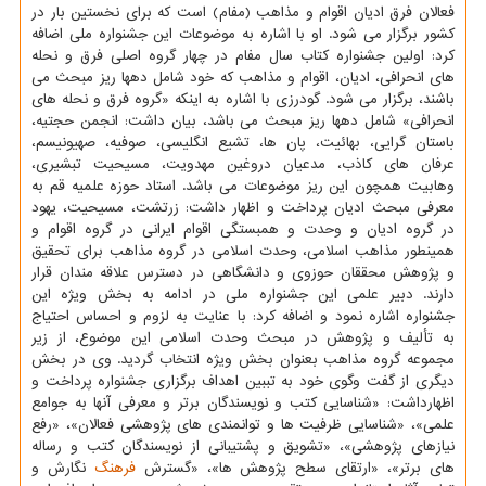
فعالان فرق ادیان اقوام و مذاهب (مفام) است که برای نخستین بار در
کشور برگزار می شود. او با اشاره به موضوعات این جشنواره ملی اضافه
کرد: اولین جشنواره کتاب سال مفام در چهار گروه اصلی فرق و نحله
های انحرافی، ادیان، اقوام و مذاهب که خود شامل دهها ریز مبحث می
باشند، برگزار می شود. گودرزی با اشاره به اینکه «گروه فرق و نحله های
انحرافی» شامل دهها ریز مبحث می باشد، بیان داشت: انجمن حجتیه،
باستان گرایی، بهائیت، پان ها، تشیع انگلیسی، صوفیه، صهیونیسم،
عرفان های کاذب، مدعیان دروغین مهدویت، مسیحیت تبشیری،
وهابیت همچون این ریز موضوعات می باشد. استاد حوزه علمیه قم به
معرفی مبحث ادیان پرداخت و اظهار داشت: زرتشت، مسیحیت، یهود
در گروه ادیان و وحدت و همبستگی اقوام ایرانی در گروه اقوام و
همینطور مذاهب اسلامی، وحدت اسلامی در گروه مذاهب برای تحقیق
و پژوهش محققان حوزوی و دانشگاهی در دسترس علاقه مندان قرار
دارند. دبیر علمی این جشنواره ملی در ادامه به بخش ویژه این
جشنواره اشاره نمود و اضافه کرد: با عنایت به لزوم و احساس احتیاج
به تألیف و پژوهش در مبحث وحدت اسلامی این موضوع، از زیر
مجموعه گروه مذاهب بعنوان بخش ویژه انتخاب گردید. وی در بخش
دیگری از گفت وگوی خود به تببین اهداف برگزاری جشنواره پرداخت و
اظهارداشت: «شناسایی کتب و نویسندگان برتر و معرفی آنها به جوامع
علمی»، «شناسایی ظرفیت ها و توانمندی های پژوهشی فعالان»، «رفع
نیازهای پژوهشی»، «تشویق و پشتیبانی از نویسندگان کتب و رساله
های برتر»، «ارتقای سطح پژوهش ها»، «گسترش
فرهنگ
نگارش و