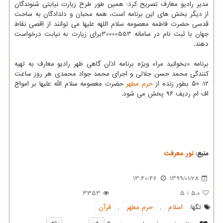
مدیر رادیو معارف تصریح كرد: همین طور طرح زیارت نیابتی شنوندگان
از دیگر بخش های این برنامه است، همه محبان و دلدادگان به ساحت
قدسی حضرت فاطمه معصومه سلام اللهه علیها می توانند از اقصی نقاط
جهان با ثبت نام در سامانه 30000553برای زیارت به نیابت درخواست
دهند.
برنامه «بخوانید مرا» ویژه برنامه اذان گاهی ظهر رادیو معارف به تهیه
كنندگی محمد حسن جلالی و اجرای محمد جواد محمدی هر روز ساعت
۱۲: ۵۰ بطور زنده از
حرم مطهر
حضرت معصومه سلام الله علیها بر امواج
اف ام ردیف ۹۶ پخش می شود.
منبع:
نور معرفت
13:40:46
1399/01/28
3353
5
/
5.0
تگها:
اسلام
,
حرم مطهر
,
قرآن