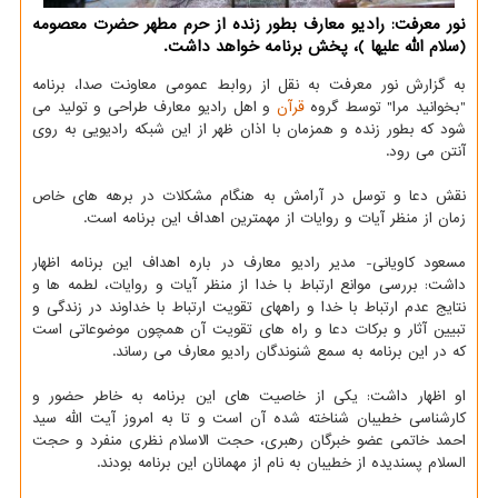
نور معرفت: رادیو معارف بطور زنده از حرم مطهر حضرت معصومه
(سلام الله علیها )، پخش برنامه خواهد داشت.
به گزارش نور معرفت به نقل از روابط عمومی معاونت صدا، برنامه
"بخوانید مرا" توسط گروه
قرآن
و اهل رادیو معارف طراحی و تولید می
شود كه بطور زنده و همزمان با اذان ظهر از این شبكه رادیویی به روی
آنتن می رود.
نقش دعا و توسل در آرامش به هنگام مشكلات در برهه های خاص
زمان از منظر آیات و روایات از مهمترین اهداف این برنامه است.
مسعود كاویانی- مدیر رادیو معارف در باره اهداف این برنامه اظهار
داشت: بررسی موانع ارتباط با خدا از منظر آیات و روایات، لطمه ها و
نتایج عدم ارتباط با خدا و راههای تقویت ارتباط با خداوند در زندگی و
تبیین آثار و بركات دعا و راه های تقویت آن همچون موضوعاتی است
كه در این برنامه به سمع شنوندگان رادیو معارف می رساند.
او اظهار داشت: یكی از خاصیت های این برنامه به خاطر حضور و
كارشناسی خطیبان شناخته شده آن است و تا به امروز آیت الله سید
احمد خاتمی عضو خبرگان رهبری، حجت الاسلام نظری منفرد و حجت
السلام پسندیده از خطیبان به نام از مهمانان این برنامه بودند.