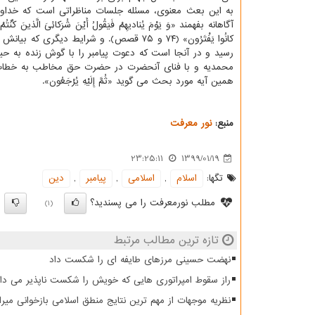
به این بعث معنوی، مسئله جلسات مناظراتی است كه خداون
آگاهانه بفهمند «وَ یَوْمَ یُنادیهِمْ فَیَقُولُ أَیْنَ شُرَكائِیَ الَّذینَ كُنْتُمْ تَزْع
كانُوا یَفْتَرُون» (۷۴ و ۷۵ قصص). و شرا
رسید و در آنجا است كه دعوت پیامبر را با گوش زنده به ح
محمدیه و با فنای آنحضرت در حضرت حق مخاطب به خطاب «فَاد
همین آیه مورد بحث می گوید «ثُمَّ إِلَیْهِ یُرْجَعُون».
منبع:
نور معرفت
23:25:11
1399/01/19
تگها:
اسلام
,
اسلامی
,
پیامبر
,
دین
مطلب نورمعرفت را می پسندید؟
)
(1)
تازه ترین مطالب مرتبط
نهضت حسینی مرزهای طایفه ای را شکست داد
راز سقوط امپراتوری هایی که خویش را شکست ناپذیر می دان
نظریه موجهات از مهم ترین نتایج منطق اسلامی بازخوانی میرا