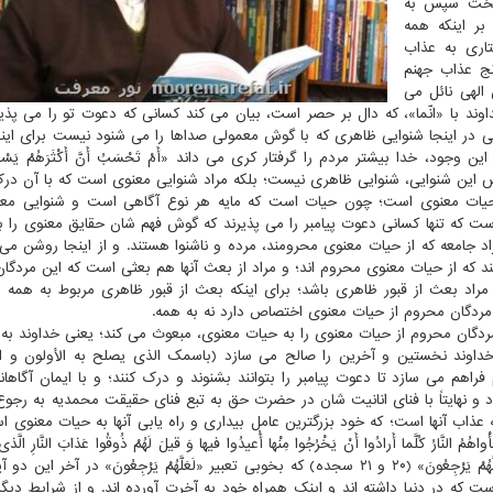
نگیخت سپس به
بر اینكه همه
تاری به عذاب
رنج عذاب جهنم
 الهی نائل می
داوند با «انّما»، كه دال بر حصر است، بیان می كند كسانی كه دعوت تو را می پذی
در اینجا شنوایی ظاهری كه با گوش معمولی صداها را می شنود نیست برای این
د، خدا بیشتر مردم را گرفتار كری می داند «أَمْ تَحْسَبُ أَنَّ أَكْثَرَهُمْ یَسْمَعُ
ُمْ إِلاَّ كَالْأَنْعامِ بَلْ هُمْ أَضَلُّ سَبیلاً» (۴۴ فرقان)؛ پس این شنوایی، شنوایی ظاهری نیست؛ بلكه مراد شنوایی معنوی است كه با
ات معنوی است؛ چون حیات است كه مایه هر نوع آگاهی است و شنوایی معنو
 كه تنها كسانی دعوت پیامبر را می پذیرند كه گوش فهم شان حقایق معنوی را بش
فراد جامعه كه از حیات معنوی محرومند، مرده و ناشنوا هستند. و از اینجا روشن می
دگانی هستند كه از حیات معنوی محروم اند؛ و مراد از بعث آنها هم بعثی است كه این مردگ
 مراد بعث از قبور ظاهری باشد؛ برای اینكه بعث از قبور ظاهری مربوط به همه
مردگان محروم از حیات معنوی اختصاص دارد نه به همه.
خداوند مردگان محروم از حیات معنوی را به حیات معنوی، مبعوث می كند؛ یعنی خداوند ب
مصباح ص ۳۵۷). كه برمبنای آن خداوند نخستین و آخرین را صالح می سازد (باسمك الذی یصلح به الأولون و
اهم می سازد تا دعوت پیامبر را بتوانند بشنوند و درك كنند؛ و با ایمان آگاهانه
 نهایتاً با فنای انانیت شان در حضرت حق به تبع فنای حقیقت محمدیه به رجوع ا
ط، مسئله عذاب آنها است؛ كه خود بزرگترین عامل بیداری و راه یابی آنها به حیات معنو
َّارُ كُلَّما أَرادُوا أَنْ یَخْرُجُوا مِنْها أُعیدُوا فیها وَ قیلَ لَهُمْ ذُوقُوا عَذابَ النَّارِ الَّذی كُ
تُكَذِّبُونَ- وَ لَنُذیقَنَّهُمْ مِنَ الْعَذابِ الْأَدْنی‏ دُونَ الْعَذابِ الْأَكْبَرِ لَعَلَّهُمْ یَرْجِعُونَ» (۲۰ و ۲۱ سجده) كه بخوبی تعبیر «لَعَلَّهُمْ یَرْجِعُونَ»
ت كه در دنیا داشته اند و اینك همراه خود به آخرت آورده اند. و از شرایط دیگ