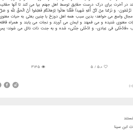
د در آخرت برای درك درست حقایق توسط اهل جهنم بپا می كند تا آنها حقانی
ُمُونَ- وَ نَزَعْنا مِنْ كُلِّ أُمَّهٍ شَهیداً فَقُلْنا هاتُوا بُرْهانَكُمْ فَعَلِمُوا أَنَّ الْحَقَّ لِلَّهِ وَ ضَلَّ
یط دیگری كه بیانش مجال واسع می خواهد؛ بدین سبب همه اهل دوزخ با چنین بعثی به حیات معنو
یات معنوی شنیده و می فمهند و ایمان می آورند و نجات می یابند و همراه قافل
ْخُلی‏ فی‏ عِبادی- وَ ادْخُلی‏ جَنَّتی» شده و به جنت ذات نائل می شوند؛ پس
3145
5
/
5.0
(0
ستند
ث ابن سینا