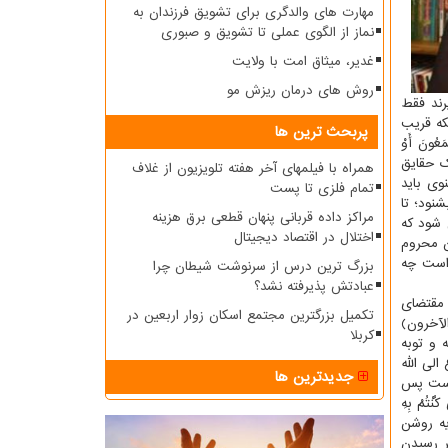
مهارت های والدگری برای تشویق فرزندان به
نماز از الگوی عملی تا تشویق و صبوری
غدیر، میثاق امت با ولایت
روش های درمان ریزش مو
رند فقط
كه قریب
پربحث ترین ها
ونَ أَوْ
 آن درك حقایق
همراه با فیلمهای آخر هفته تلویزیون از غلاف
ی باید
تمام فلزی تا پست
نود؛ تا
مراکز داده قربانی پنهان قطعی برق هزینه
 شود كه
اختلال در اقتصاد دیجیتال
ان محروم
 است چه
بزرگ ترین درس از سرنوشت شیطان چرا
عبادتش پذیرفته نشد؟
ه مقتضای
تکمیل بزرگترین مجتمع اسکان زوار اربعین در
 الآخرون)
کربلا
 و توبه
لی الله
جدیدترین ها
ی است پس
نْتُمْ بِهِ
 در آخر این دو آیه روشن
ر رسیدن