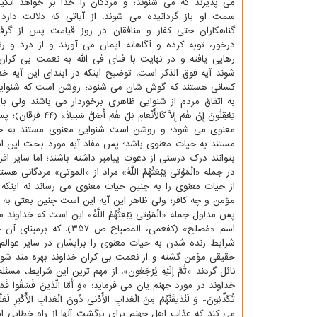
می پذیرند كه می شنوند؛ و مردگان را خدا بر خواهد ا
سمت او باز گردانیده می شوند. از آیاتی كه دلالت دارد 
گناهكاران حتی كفار و منافقان در روز قیامت پس از گرف
درخور، توبه كرده و آگاهانه ایمان می آورند و از درد و 
رهایی یافته و در نهایت با فنای فی الله به نعمت بی كران
شوند آیه فوق الذكر است. توضیح اینكه در ابتدای این آیه خ
كسانی هستند كه گوش شان می شنود؛ روشن است كه شنوایی 
به اتفاق مردم از شنوایی ظاهری برخوردار می باشند ولی با این وجو
یَعْقِلُونَ إِنْ ه
معنوی می شود؛ و روشن است شنوایی معنوی مستند به حی
مستند به حیات معنوی باشد؛ پس مفاد آیه مورد بحث این است
بتوانند درك درستی از دعوت پیامبر داشته باشند؛ اما سایر ا
در جمله «الْمَوْتی‏ یَبْعَثُهُمُ اللَّهُ» مراد از «الموتی» مر
از حیات معنوی را به چنین حیات معنوی می رساند نه اینكه
مؤمن و چه كافر؛ ولی ظاهر این آیه این است چنین بعثی به 
پس مدلول جمله «الْمَوْتی‏ یَبْعَثُهُمُ اللَّهُ» این است كه 
اسم «مُصلح» (كفعمی، ال
شرایط زنده شدن به حیات معنوی را برایشان در سایر عوالم فر
حقیقی مؤمن گشته و از نعمت بی كران خداوند بهره مند شود و
نائل گردند «ثُمَّ إِلَیْهِ یُرْجَعُون». از مهم ترین این شرای
خداوند در مورد جهنم یان می فرماید: «وَ أَمَّا الَّذینَ فَسَقُوا فَمَأْواهُمُ الن
می كند كه عذاب اهل جهنم برای برگشت آنها از راه خطایی اس