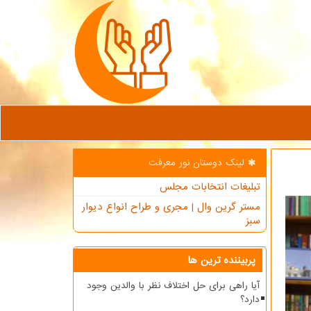
لینک دوستان نور معرفت
تبلیغات انتخابات مجلس
مستر گرین وال | مجری و طراح انواع دیوار
سبز
پربیننده ترین ها
آیا راهی برای حل اختلاف نظر با والدین وجود
دارد؟