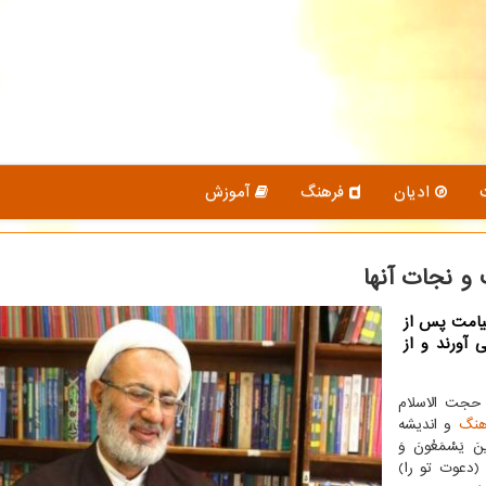
ادیان
فرهنگ
آموزش
 و نجات آنها
قیامت پس از
 آورند و از
 حجت الاسلام
هنگ
و اندیشه
 یَسْمَعُونَ وَ
عُون» (۳۶ انعام). تنها كسانی (دعوت تو را)