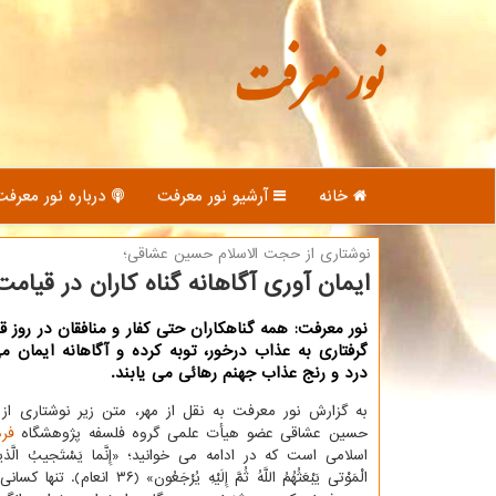
نور معرفت
خانه
آرشیو نور معرفت
درباره نور معرفت
نوشتاری از حجت الاسلام حسین عشاقی؛
ایمان آوری آگاهانه گناه كاران در قیامت
نور معرفت: همه گناهكاران حتی كفار و منافقان در روز 
گرفتاری به عذاب درخور، توبه كرده و آگاهانه ایمان می
درد و رنج عذاب جهنم رهائی می یابند.
به گزارش نور معرفت به نقل از مهر، متن زیر نوشتاری از
حسین عشاقی عضو هیأت علمی گروه فلسفه پژوهشگاه
فر
اسلامی است كه در ادامه می خوانید؛ «إِنَّما یَسْتَجیبُ الَّذینَ
الْمَوْتی‏ یَبْعَثُهُمُ اللَّهُ ثُمَّ إِلَیْهِ یُرْجَ