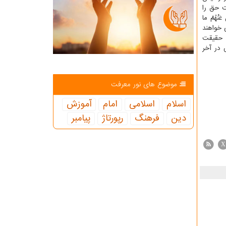
ت حق را
 عَنْهُمْ ما
ی خواهند
ه حقیقت
 در آخر
موضوع های نور معرفت
اسلام
اسلامی
امام
آموزش
دین
فرهنگ
رپورتاژ
پیامبر
X