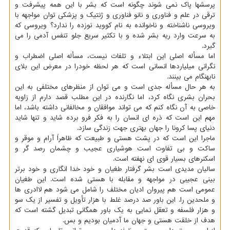
پرسشها پاك نمی شوند چگونه است كه بشر با این همه پیشرفت و
ترقی در علم و فناوری و نانو فناوری و ژنتیك و پزشكی توان مواجهه با
ویروسی ناشناخته و ناخوانده به نام كووید نوزده را ندارد؟ ویروسی كه
به سرعت وارد ریه بشر شده و با تكثیر سریع جلو تنفس آدمی را می
گیرد.
اما مسأله اصلی این ابتلاء و تلفات نیست، مسأله اصلی اضطراب و
نگرانی میلیاردها انسانی است كه هر لحظه خودرا در معرض این بلای
نابهنگام می بینند.
به هر حال مسأله جدی است و می توان از منظرهای مختلفی به این
بحران بشری نگاه كرد، اما نگارنده در این مطلب قصد دارم از زاویه
خاصی به آن نگاه كنم كه می تواند موافقان و مخالفانی داشته باشد، اما
مهم این است كه ذره ای انسان را به فكر فرو برده شاید و تنها شاید
دنیای پسا كرونا را جهان بهتری جهت زندگی سازد.
ماجرا این است كه در پشت هستی و طبیعت كه ظاهراً آرام و موقر و
ساكت و بی تفاوت است هوشیاری عجیب و چشمان رصد گر و
اسكنرهای بسیار قوی ای نهفته است.
سالیان مدیدی است بشر گرفتار طغیان و خود خدا انگاری و خود برتر
بینی عجیبی در مواجهه و مقابله با هستی شده است. این طغیان
عمومی است هم پیروان ادیان مختلف را شامل می شود هم لاادری ها
و ملحدین را. این باور صد درصد غلط با هزار تأویل و تفسیر از یك سو
و هزار فلسفه و تعقل نمایی به یك باور همگانی تبدیل گشته است كه
هدف از خلقت هستی و جهان ما آدمیان بودیم و بس.