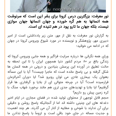
نور معرفت: بزرگترین درس كرونا برای بشر این است كه سرنوشت
همه انسانها به هم گره خورده و جهان انسانها جهان موازی
نیست، بلكه جهان ما تارو پود در هم تنیده ای است.
به گزارش نور معرفت به نقل از مهر، متن زیر یادداشتی است از امیر
دبیری مهر، پژوهشگر و نویسنده در مورد شیوع ویروس كرونا در جهان
كه در ادامه می خوانید؛
ورای همه نگرانی ها درباره سرایت فراگیر و همه جایی ویروس كرونا كه
زندگی بالغ بر ۸۰ مردم كشور دنیا همچون ایران را تا این لحظه به
حالت تعلیق در آورده این پرسش بنیادین و درونی در همه انسان ها
شكل گرفته و بی پاسخ مانده است كه ماجرا چیست؟ آیا با این مسأله
بعنوان یك بیماری عادی می توان روبرو شد؟ ایا دوران آخرالزمان
فرارسیده است؟ آیا در چرخه متوالی ای از بلایا و گرفتاری ها قرار
گرفتیم؟ ایا بلایا و تهدیدهای جدی تری هم مانند برخورد شهاب سنگ با
كره زمین پیش رو داریم؟
حجم قابل توجهی از محتوای تولید شده در فضای مجازی در ایام اخیر
دغدغه های این چنینی داشته اند اما از آنجائیكه پاسخ روشن و دقیقی
برای آن ندارند با شوخی و مطایبه از كنار آن می گذرند. هر چند اهمیت
و جدیت مساله در جای خود باقی است و لزوماً با پاسخ ندادن ما