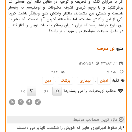
اگر با هزاران كلك و تحریف و توجیه در مقابل نظم این هستی قد
برافراشتید و با پرچم فریبای اشرف مخلوقات و اومانیسم به رخسار
طبیعت و هستی تیغ كشیدید، منتظر واكنش های ویرانگر باشید. كرونا
یكی از این واكنش هاست، اما متأسفانه آخرین آنها نیست. آیا بشر به
این بلوغ خواهد رسید كه برای دوران پساكرونا حیات نوینی را آغاز كند و
در مقابل طبیعت متواضع تر و مهربان تر باشد؟
منبع:
نور معرفت
14:59:59
1398/12/21
3892
5
/
5.0
تگها:
ادیان
,
بیماری
,
پزشك
,
دین
مطلب نورمعرفت را می پسندید؟
(0)
(2)
X
تازه ترین مطالب مرتبط
راز سقوط امپراتوری هایی که خویش را شکست ناپذیر می دانستند