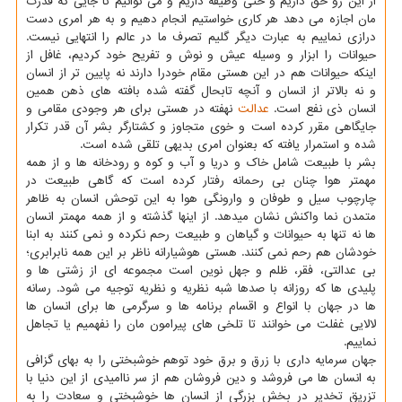
از این رو حق داریم و حتی وظیفه داریم و می توانیم تا جایی كه قدرت
مان اجازه می دهد هر كاری خواستیم انجام دهیم و به هر امری دست
درازی نماییم به عبارت دیگر گلیم تصرف ما در عالم را انتهایی نیست.
حیوانات را ابزار و وسیله عیش و نوش و تفریح خود كردیم، غافل از
اینكه حیوانات هم در این هستی مقام خودرا دارند نه پایین تر از انسان
و نه بالاتر از انسان و آنچه تابحال گفته شده بافته های ذهن همین
انسان ذی نفع است.
عدالت
نهفته در هستی برای هر وجودی مقامی و
جایگاهی مقرر كرده است و خوی متجاوز و كشتارگر بشر آن قدر تكرار
شده و استمرار یافته كه بعنوان امری بدیهی تلقی شده است.
بشر با طبیعت شامل خاك و دریا و آب و كوه و رودخانه ها و از همه
مهمتر هوا چنان بی رحمانه رفتار كرده است كه گاهی طبیعت در
چارچوب سیل و طوفان و وارونگی هوا به این توحش انسان به ظاهر
متمدن نما واكنش نشان میدهد. از اینها گذشته و از همه مهمتر انسان
ها نه تنها به حیوانات و گیاهان و طبیعت رحم نكرده و نمی كنند به ابنا
خودشان هم رحم نمی كنند. هستی هوشیارانه ناظر بر این همه نابرابری؛
بی عدالتی، فقر، ظلم و جهل نوین است مجموعه ای از زشتی ها و
پلیدی ها كه روزانه با صدها شبه نظریه و نظریه توجیه می شود. رسانه
ها در جهان با انواع و اقسام برنامه ها و سرگرمی ها برای انسان ها
لالایی غفلت می خوانند تا تلخی های پیرامون مان را نفهمیم یا تجاهل
نماییم.
جهان سرمایه داری با زرق و برق خود توهم خوشبختی را به بهای گزافی
به انسان ها می فروشد و دین فروشان هم از سر ناامیدی از این دنیا با
تزریق تخدیر در بخش بزرگی از انسان ها خوشبختی و سعادت را به