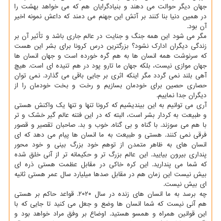
جهان دیگر حوالت می دهند و بنیادگرایان هم كه می خواهد بهشت را
در همین دنیا بنا كنند بر آتش این جهنم می دمند كه داعش نمونه اخیر
آن بود.
مگر می شود این همه جنگ و جنایت در عالم جاری باشد و تأثیر آن بر
زندگی دیگران ادارك نشود؟ بزرگترین درس كرونا برای بشر این هست
كه سرنوشت همه انسان ها به هم گره خورده است و جهان انسان ها
جهان موازی نیست، بلكه جهان ما تارو پود در هم تنیده ای است. هیچ
آهی بلند نمی گردد مگر اینكه اثری بر جایی باقی می گذارد. نمی توان
حصاری حصین برای خودمان بسازیم و رخت و بخت خودمان را از
دیگران جدا نماییم.
آری می توانیم به این بیندیشیم كه كرونا تنها و تنها یك واكنش هستی
و طبیعت به كردار بشر است، البته كه در این فتنه عالم گیر خشك و تر
با هم می سوزند. با گناه و بی گناه. خوب و بد. صاحبان تقصیر و قصور
فرقی نمی كنند. هستی و طبیعت به ما انسان ها پیام می دهد كه ای
انسان های به ظاهر متمدن از توهم خود بزرگ بینی و خود محور
پنداری بیرون بیایید. این عالم بزرگ تر و حكیمانه تر از آنی خلق شده
كه شما می پندارید. این كره خاكی در مقابل عظمت هستی ذره ای
بیش نیست این زمان هم در مقابل صدها میلیارد سال عمر هستی ثانیه
ای بیش نیست.
چه برسد به ما انسان های زنده در سال ۲۰۲۰. قواعد حاكم بر هستی
هم آنی نیست كه شما انسان ها وضع و جعل می كنید تا جایی كه با
این قوانین همراه و همسو هستید. اوضاع بر وفق مراد خواهد بود و