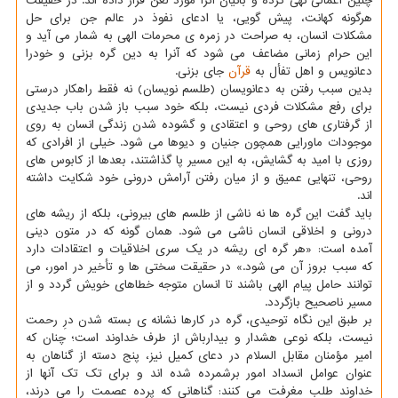
چنین اعمالی نهی کرده و بانیان آنرا مورد لعن قرار داده اند. در حقیقت
هرگونه کهانت، پیش گویی، یا ادعای نفوذ در عالم جن برای حل
مشکلات انسان، به صراحت در زمره ی محرمات الهی به شمار می آید و
این حرام زمانی مضاعف می شود که آنرا به دین گره بزنی و خودرا
دعانویس و اهل تفأل به
قرآن
جای بزنی.
بدین سبب رفتن به دعانویسان (طلسم نویسان) نه فقط راهکار درستی
برای رفع مشکلات فردی نیست، بلکه خود سبب باز شدن باب جدیدی
از گرفتاری های روحی و اعتقادی و گشوده شدن زندگی انسان به روی
موجودات ماورایی همچون جنیان و دیوها می شود. خیلی از افرادی که
روزی با امید به گشایش، به این مسیر پا گذاشتند، بعدها از کابوس های
روحی، تنهایی عمیق و از میان رفتن آرامش درونی خود شکایت داشته
اند.
باید گفت این گره ها نه ناشی از طلسم های بیرونی، بلکه از ریشه های
درونی و اخلاقی انسان ناشی می شود. همان گونه که در متون دینی
آمده است: «هر گره ای ریشه در یک سری اخلاقیات و اعتقادات دارد
که سبب بروز آن می شود.» در حقیقت سختی ها و تأخیر در امور، می
توانند حامل پیام الهی باشند تا انسان متوجه خطاهای خویش گردد و از
مسیر ناصحیح بازگردد.
بر طبق این نگاه توحیدی، گره در کارها نشانه ی بسته شدن درِ رحمت
نیست، بلکه نوعی هشدار و بیدارباش از طرف خداوند است؛ چنان که
امیر مؤمنان مقابل السلام در دعای کمیل نیز، پنج دسته از گناهان به
عنوان عوامل انسداد امور برشمرده شده اند و برای تک تک آنها از
خداوند طلب مغرفت می کنند: گناهانی که پرده عصمت را می درند،