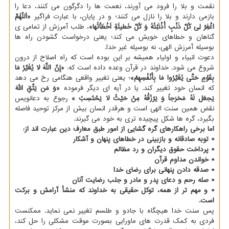
نقمت و بلا را فرود می آورند، نعمت ها را دگرگون می کنند، دعا را
بازمی دارند و بلا را نازل می کنند؛ و در پایان، با عبارت فراگیر
«اَللّهُمَّ
اغْفِرْ لِی کُلَّ ذَنْبٍ أَذْنَبْتُهُ وَ کُلَّ خَطیئَةٍ اَخْطَاْتُها»
، طلب آمرزش از تمامی ی
گناهان و خطاهای خویش می کند؛ یعنی درخواست گشودن راه ها
بوسیله آمرزش الهی، نه بوسیله غیر خدا.
دعوت انبیاء و اولیاء همیشه بر این بوده است که راه اصلاح از درون
شروع می شود. خداوند در قرآن وعده داده است که:
«إِنَّ اللَّهَ لا یُغَیِّرُ مَا
بِقَوْمٍ حَتَّی یُغَیِّرُوا مَا بِأَنْفُسِهِمْ»
؛ یعنی تغییر واقعی هنگامی رخ می دهد
که انسان خود تغییر کند. یا در آیه ای دیگر فرموده
«وَ مَن یَتَّقِ اللهَ
یَجعَل لَهُ مَخرَجاً وَ یَرْزُقْهُ
مِنْ حَیْثُ لا یَحْتَسِبُ »
رجوع به دعانویس
نقض همین سنت الهی است و هرقدر انسان بیش از مرکز توحید فاصله
بگیرد، گره ها شکل پیچیده تری به خود می گیرند.
اما برخی راهکارهای گره گشایی از امور طبق معارف دین عبارت اند از:
* توبه صادقانه و بازبینی در خطاهای پنهان و آشکار
* پرداخت حقوق دیگران و رد مظالم
* خواندن مداوم قرآن
* صدقه دادن پنهانی برای رضای خدا
* صله رحم و دعای پدر و مادر و جلب رضایت آنان
* و مهم تر از همه، توکل حقیقی به خداوند که منشأ آرامش و برکت
است.
پس سنت خدا هیچگاه با جادو و طلسم تغییر نمی نماید. ممکنست
فردی به کمک قدرت های ماورایی بصورت موقت مشکلی را حل کند،