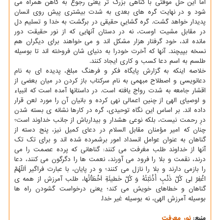
اما این حل موقتی با گناهی بزرگ تر یعنی رجوع به کاهن همراه می
شود و در نهایت گره های بعدی به شدت بیشتری پیش روی انسان
پدیدار خواهد گشت. گره گشاییِ حقیقی در برگشت به خدا و تسلیم دل
در مقابل مشیت اوست، نه در دستان آنهایی که از نور حقیقت دور
مانده اند، خود گرفتار هزار مشکل اند و می خواهند برای دیگران هم
نسخه بپیچند. آنها که آخرت خودرا به دنیای شان فروخته اند تا بوسیله
طلسم به اسم دعا کسب و کاری ایجاد کنند.
خلاصه اینکه به گزارش پایگاه فکر و فرهنگ مبلغ، پدیده ای به نام
دعانویسی و اصطلاح مبهمی به نام سرکتاب باز کردن در میان بعضی از
اقشار جامعه به شدت رواج یافته است. در داستانها آمده است که انبیاء
و اوصیای الهی از چنین اعمالی نهی کرده و بانیان آن را مورد لعن قرار
داده اند. بر اساس این نگاه توحیدی، گره در کارها نشانه ی بسته شدن
درِ رحمت نیست، بلکه نوعی هشدار و بیدارباش از جانب خداوند است؛
چنان که امیر مؤمنان مقابل السلام در دعای کمیل نیز، پنج دسته از
گناهان به عنوان عوامل انسداد امور برشمرده شده اند و برای تک تک
آنها از خداوند طلب مغرفت می کنند: گناهانی که پرده عصمت را می
درند، نقمت و بلا را فرود می آورند، نعمت ها را دگرگون می کنند، دعا
را بازمی دارند و بلا را نازل می کنند؛ و در پایان، با عبارت فراگیر اَللّهُمَّ
اغْفِرْ لِی کُلَّ ذَنْبٍ أَذْنَبْتُهُ وَ کُلَّ خَطیئَةٍ اَخْطَاْتُها، طلب آمرزش از همه ی
گناهان و خطاهای خویش می کند؛ یعنی درخواست گشودن راه ها
بوسیله آمرزش الهی، نه بوسیله غیر خدا.
منبع:
نور معرفت