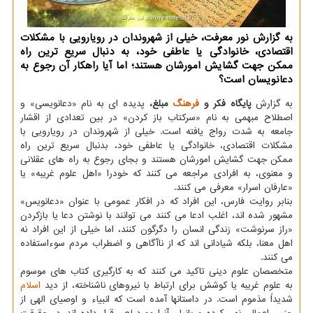
به گزارش نور معرفت، خیلی از شهروندان در رویارویی با مشکلات
اقتصادی، خانوادگی یا عاطفی خود، به دنبال سریع ترین راه
ممکن جهت گشایش امورشان هستند؛ اما آیا راهکار آن رجوع به
دعانویسان است؟
به گزارش
پایگاه فکر و
فرهنگ
مبلغ،
پدیده ای به نام «دعانویسی» و
اصطلاح مبهمی به نام «سرکتاب باز کردن» در بین تعدادی از اقشار
جامعه به شدت رواج یافته است. خیلی از شهروندان در رویارویی با
مشکلات اقتصادی، خانوادگی یا عاطفی خود، بدنبال سریع ترین راه
ممکن جهت گشایش امورشان هستند و بجای رجوع به راه های عقلانی
و معنوی، به افرادی مراجعه می کنند که خودرا «اهل علوم غریبه» یا
«عارفان اسرار» معرفی می کنند.
بنابر روایت فارس، این افراد که در افکار عمومی با عنوان «دعانویس»
مشهور شده اند، اغلب ادعا می کنند می توانند با نوشتن دعا یا بازکردن
«راز سرنوشت» زندگی انسان را دگرگون کنند، اما خیلی از این افراد نه
اهل معنا، بلکه شیادانی اند که از ناآگاهی و اضطراب مردم سوءاستفاده
می کنند.
متخصصان علوم دینی تاکید می کنند که به کارگیری کتاب های موسوم
به علوم غریبه یا کوشش برای ارتباط با نیروهای ناشناخته، از دید
اسلام
شدیداً مذموم است. در داستانها آمده است که انبیاء و اوصیای الهی از