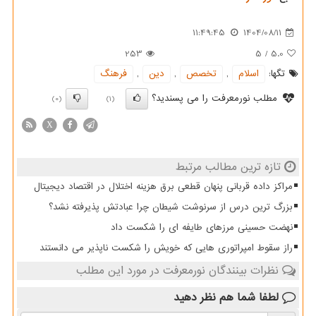
11:49:45
1404/08/11
253
5
/
5.0
تگها:
اسلام
,
تخصص
,
دین
,
فرهنگ
مطلب نورمعرفت را می پسندید؟
(0)
(1)
X
تازه ترین مطالب مرتبط
مراکز داده قربانی پنهان قطعی برق هزینه اختلال در اقتصاد دیجیتال
بزرگ ترین درس از سرنوشت شیطان چرا عبادتش پذیرفته نشد؟
نهضت حسینی مرزهای طایفه ای را شکست داد
راز سقوط امپراتوری هایی که خویش را شکست ناپذیر می دانستند
نظرات بینندگان نورمعرفت در مورد این مطلب
لطفا شما هم
نظر دهید