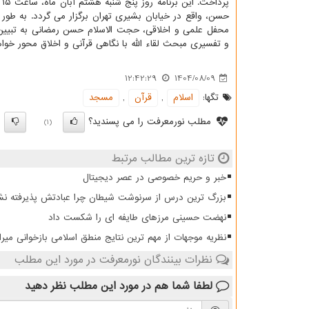
پرداخت. این برنامه روز پنج شنبه هشتم آبان ماه، ساعت ۱۵ در
حسن، واقع در خیابان بشیری تهران برگزار می گردد. به طور 
محفل علمی و اخلاقی، حجت الاسلام حسن رمضانی به تبیین 
و تفسیری مبحث لقاء الله با نگاهی قرآنی و اخلاق محور خوا
12:42:29
1404/08/09
تگها:
اسلام
,
قرآن
,
مسجد
مطلب نورمعرفت را می پسندید؟
)
(1)
تازه ترین مطالب مرتبط
خبر و حریم خصوصی در عصر دیجیتال
بزرگ ترین درس از سرنوشت شیطان چرا عبادتش پذیرفته نش
نهضت حسینی مرزهای طایفه ای را شکست داد
نظریه موجهات از مهم ترین نتایج منطق اسلامی بازخوانی میرا
نظرات بینندگان نورمعرفت در مورد این مطلب
لطفا شما هم
در مورد این مطلب
نظر دهید