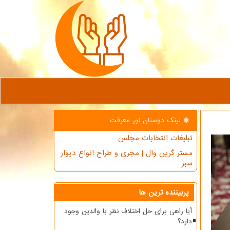
لینک دوستان نور معرفت
تبلیغات انتخابات مجلس
مستر گرین وال | مجری و طراح انواع دیوار
سبز
پربیننده ترین ها
آیا راهی برای حل اختلاف نظر با والدین وجود
دارد؟