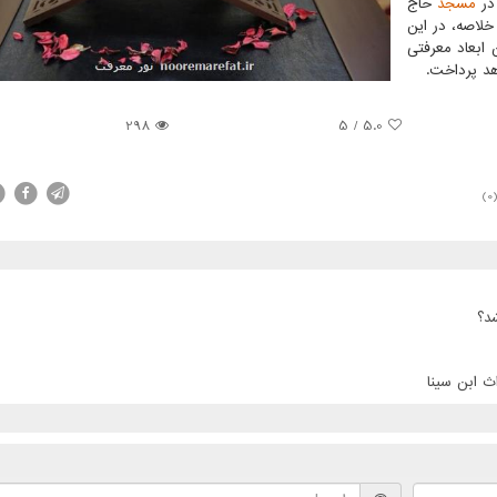
مسجد
حاج
خلاصه، در این
ابعاد معرفتی
هد پرداخت.
298
5
/
5.0
(0
د؟
ث ابن سینا