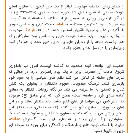
از همان زمان، اندیشه مهدویت فراتر از یک باور فردی، به ستون اصلی
هویت جمعی شیعیان تبدیل شد. دوره غیبت صغری (۲۶۰–۳۲۹ ق) که
در آثار تاریخی و روایی به تفصیل بازتاب یافته، به جامعه شیعه آموخت
چه طور در نبود دسترسی مستقیم به
امام
، حیات دینی و سیاسی خودرا
با تأکید بر عقل و اجتهاد فقیهان استمرار دهد. در واقع،
فرهنگ
مهدویت
سازوکاری تاریخی برای حفظ هویت دینی و سیاسی بود؛ سازوکاری که
هم توانست شیعه را از بحران های پی درپی عبور دهد و هم بذر امید
و پایداری را در نسل های بعدی بکارد.
اهمیت این واقعه، البته محدود به گذشته نیست. امروز نیز یادآوری
شروع امامت آن حضرت، برای ما یک پیام راهبردی دارد. در جهانی که
قدرت های سلطه گر تلاش می کنند نظم های سیاسی را به سود خود
بازسازی کنند، فرهنگ مهدویت، مفهوم «انتظار» را بعنوان یک کنش
فعال و تمدنی به ما عرضه می کند. در نگاه روایات، انتظار به معنای
آماده سازی فرد و جامعه است؛ همان گونه که امام صادق (ع) فرموده
اند: «هر کس می خواهد از یاران قائم باشد، باید منتظر بماند و در این
زمان به ورع و اخلاق نیکو عمل کند» (الغیبة نعمانی، ص ۲۰۰). این
سخن روشن می سازد که انتظار، مساوی با انفعال و سکوت نیست، بلکه
مسئولیتی بزرگ برای ایجاد زمینه های ظهور است:
گسترش
عدالت
،
مبارزه با فساد، تولید علم و فرهنگ، و آمادگی برای ورود به مرحله ای
نوین از تاریخ بشر.