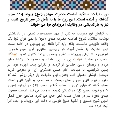
نور معرفت: سالگرد امامت حضرت مهدی (عج) پیوند زنده میان
گذشته و آینده است. این روز، ما را به تأمل در سیر تاریخ شیعه و
نیز به بازاندیشی در وظایف امروزمان فرا می خواند.
به گزارش نور معرفت به نقل از مهر، محمدجواد نجفی در یادداشتی
نوشت: سالگرد شروع امامت حضرت مهدی (عج) را نمی توان تنها یک
واقعه تقویمی دانست، بلکه باید آنرا نقطه ای بنیادین در ادامه سنت
الهی هدایت به شمار آورد. در واپسین سالهای قرن سوم هجری،
شیعیان با شرایطی پیچیده و دشوار روبه رو بودند: کنترل شدید
دستگاه
عباسی در سامرا،
شهادت
پی در پی امامان و محدودیت ارتباط میان
مردم و رهبران دینی، فضایی از تردید و نگرانی پدید آورده بود. در
چنین شرایطی، با شهادت امام حسن عسکری (ع) و معرفی فرزند
خردسال ایشان بعنوان امام بعدی، این حقیقت بار دیگر روشن شد که
معیار رهبری الهی سن و سال نیست، بلکه نصب و تأیید الهی است.
همان گونه که قرآن کریم از سخن گفتن عیسی (ع) در گهواره (مریم:
۳۰) و نبوت یحیی (ع) در کودکی (مریم: ۱۲) یاد می کند، امامت حضرت
مهدی (عج) نیز در همان سنت الهی جای می گیرد. منابعی چون کمال
الدین شیخ صدوق و الغیبة شیخ طوسی با دقت این رویداد و ابعاد آنرا
ثبت کرده اند.