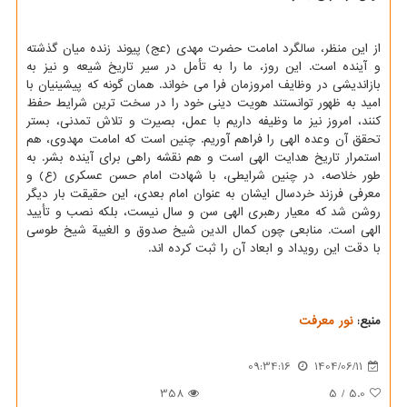
از این منظر، سالگرد امامت حضرت مهدی (عج) پیوند زنده میان گذشته
و آینده است. این روز، ما را به تأمل در سیر تاریخ شیعه و نیز به
بازاندیشی در وظایف امروزمان فرا می خواند. همان گونه که پیشینیان با
امید به ظهور توانستند هویت دینی خود را در سخت ترین شرایط حفظ
کنند، امروز نیز ما وظیفه داریم با عمل، بصیرت و تلاش تمدنی، بستر
تحقق آن وعده الهی را فراهم آوریم. چنین است که امامت مهدوی، هم
استمرار تاریخ هدایت الهی است و هم نقشه راهی برای آینده بشر. به
طور خلاصه، در چنین شرایطی، با شهادت امام حسن عسکری (ع) و
معرفی فرزند خردسال ایشان به عنوان امام بعدی، این حقیقت بار دیگر
روشن شد که معیار رهبری الهی سن و سال نیست، بلکه نصب و تأیید
الهی است. منابعی چون کمال الدین شیخ صدوق و الغیبة شیخ طوسی
با دقت این رویداد و ابعاد آن را ثبت کرده اند.
منبع:
نور معرفت
09:34:16
1404/06/11
358
5
/
5.0