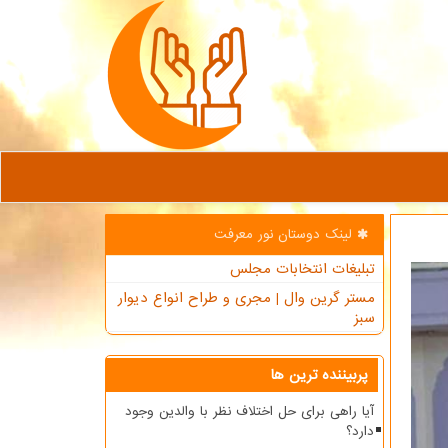
لینک دوستان نور معرفت
تبلیغات انتخابات مجلس
مستر گرین وال | مجری و طراح انواع دیوار
سبز
پربیننده ترین ها
آیا راهی برای حل اختلاف نظر با والدین وجود
دارد؟