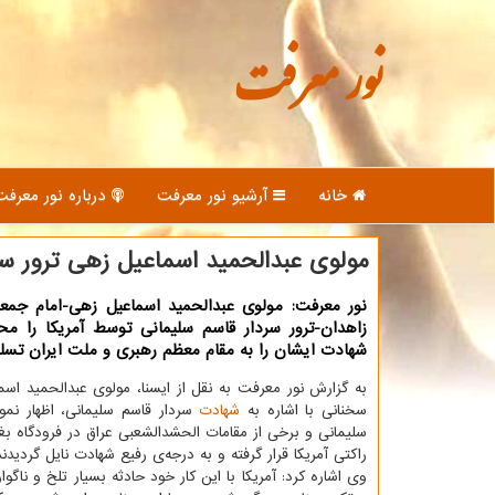
نور معرفت
خانه
آرشیو نور معرفت
درباره نور معرفت
مولوی عبدالحمید اسماعیل زهی ترور سر
نور معرفت: مولوی عبدالحمید اسماعیل زهی-امام جم
زاهدان-ترور سردار قاسم سلیمانی توسط آمریكا را مح
شهادت ایشان را به مقام معظم رهبری و ملت ایران تس
به گزارش نور معرفت به نقل از ایسنا، مولوی عبدالحمید ا
سخنانی با اشاره به
شهادت
سردار قاسم سلیمانی، اظهار نمو
سلیمانی و برخی از مقامات الحشدالشعبی عراق در فرودگاه بغ
راكتی آمریكا قرار گرفته و به درجه‌ی رفیع شهادت نایل گردیدند
وی اشاره كرد: آمریكا با این كار خود حادثه بسیار تلخ و ناگوا