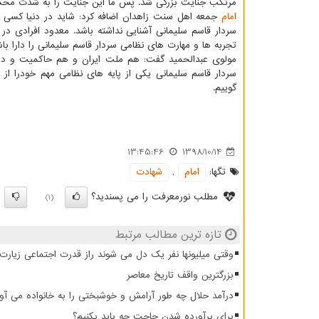
مرتكب جنایت بزرگی شد. پس ما این جنایت را به شدت محكو
امام
جمعه اهل سنت زاهدان اضافه كرد: شاید در دنیا كسی نب
سردار قاسم سلیمانی آشنایی نداشته باشد. معدود افرادی در 
تجربه ها و مهارت های نظامی سردار قاسم سلیمانی را دارا باش
مولوی عبدالحمید گفت: هم ملت ایران و هم حاكمیت و د
سردار قاسم سلیمانی یكی از پایه های نظامی مهم خودرا ا
گوییم.
13:45:46
1398/10/14
تگها:
امام
,
شهادت
مطلب نورمعرفت را می پسندید؟
)
(1)
تازه ترین مطالب مرتبط
وقتی میلیونها نفر یک دل می شوند راز قدرت اجتماعی زیار
بزرگترین واقف تاریخ معاصر
درآمد حلال چه طور آرامش و خوشبختی را به خانواده می آو
برای برآورده شدن حاجت چه باید بکنیم؟