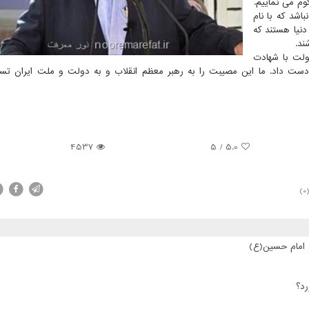
م می نماییم.
اشد كه با نام
دنیا هستند كه
ند.
ولت با شهادت
ز دست داد. ما این مصیبت را به رهبر معظم انقلاب و به دولت و ملت ایران ت
4537
5
/
5.0
(0
ت امام حسین(ع)
رد؟