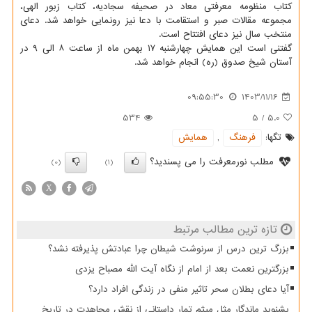
کتاب منظومه معرفتی معاد در صحیفه سجادیه، کتاب زبور الهی،
مجموعه مقالات صبر و استقامت با دعا نیز رونمایی خواهد شد. دعای
منتخب سال نیز دعای افتتاح است.
گفتنی است این همایش چهارشنبه ۱۷ بهمن ماه از ساعت ۸ الی ۹ در
آستان شیخ صدوق (ره) انجام خواهد شد.
09:55:30
1403/11/16
534
5
/
5.0
تگها:
فرهنگ
,
همایش
مطلب نورمعرفت را می پسندید؟
(0)
(1)
X
تازه ترین مطالب مرتبط
بزرگ ترین درس از سرنوشت شیطان چرا عبادتش پذیرفته نشد؟
بزرگترین نعمت بعد از امام از نگاه آیت الله مصباح یزدی
آیا دعای بطلان سحر تاثیر منفی در زندگی افراد دارد؟
بشنوید ماندگار مثل میثم تمار داستانی از نقش مجاهدت در تاریخ