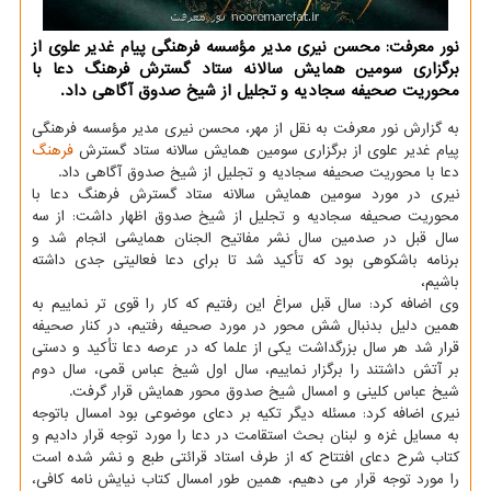
نور معرفت: محسن نیری مدیر مؤسسه فرهنگی پیام غدیر علوی از
برگزاری سومین همایش سالانه ستاد گسترش فرهنگ دعا با
محوریت صحیفه سجادیه و تجلیل از شیخ صدوق آگاهی داد.
به گزارش نور معرفت به نقل از مهر، محسن نیری مدیر مؤسسه فرهنگی
پیام غدیر علوی از برگزاری سومین همایش سالانه ستاد گسترش
فرهنگ
دعا با محوریت صحیفه سجادیه و تجلیل از شیخ صدوق آگاهی داد.
نیری در مورد سومین همایش سالانه ستاد گسترش فرهنگ دعا با
محوریت صحیفه سجادیه و تجلیل از شیخ صدوق اظهار داشت: از سه
سال قبل در صدمین سال نشر مفاتیح الجنان همایشی انجام شد و
برنامه باشکوهی بود که تأکید شد تا برای دعا فعالیتی جدی داشته
باشیم،
وی اضافه کرد: سال قبل سراغ این رفتیم که کار را قوی تر نماییم به
همین دلیل بدنبال شش محور در مورد صحیفه رفتیم، در کنار صحیفه
قرار شد هر سال بزرگداشت یکی از علما که در عرصه دعا تأکید و دستی
بر آتش داشتند را برگزار نماییم، سال اول شیخ عباس قمی، سال دوم
شیخ عباس کلینی و امسال شیخ صدوق محور همایش قرار گرفت.
نیری اضافه کرد: مسئله دیگر تکیه بر دعای موضوعی بود امسال باتوجه
به مسایل غزه و لبنان بحث استقامت در دعا را مورد توجه قرار دادیم و
کتاب شرح دعای افتتاح که از طرف استاد قرائتی طبع و نشر شده است
را مورد توجه قرار می دهیم، همین طور امسال کتاب نیایش نامه کافی،