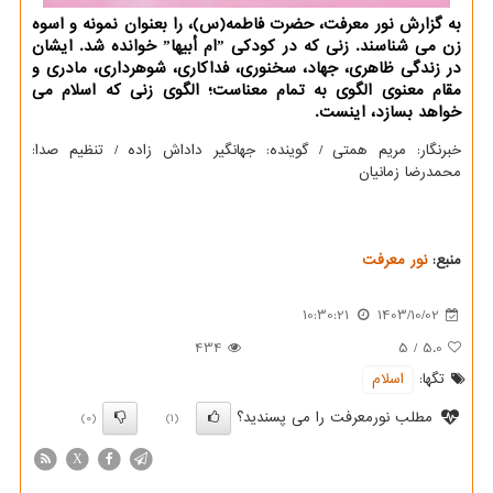
به گزارش نور معرفت، حضرت فاطمه(س)، را بعنوان نمونه و اسوه
زن می شناسند. زنی که در کودکی ˮام أبیهاˮ خوانده شد. ایشان
در زندگی ظاهری، جهاد، سخنوری، فداکاری، شوهرداری، مادری و
مقام معنوی الگوی به تمام معناست؛ الگوی زنی که اسلام می
خواهد بسازد، اینست.
خبرنگار: مریم همتی / گوینده: جهانگیر داداش زاده / تنظیم صدا:
محمدرضا زمانیان
منبع:
نور معرفت
10:30:21
1403/10/02
434
5
/
5.0
تگها:
اسلام
مطلب نورمعرفت را می پسندید؟
(0)
(1)
X