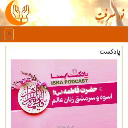
نور معرفت
منو
پادکست