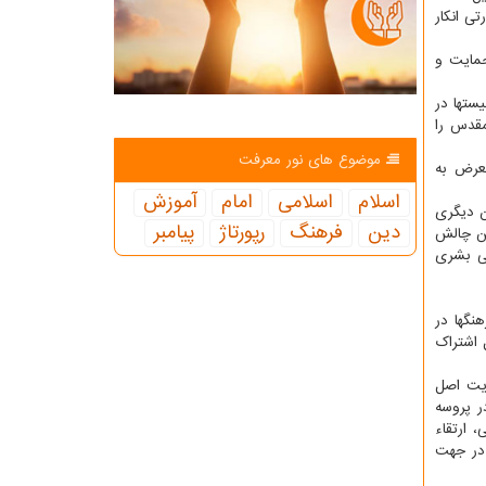
ی انكار
حمایت و
ستها در
مقدس را
موضوع های نور معرفت
عرض به
اسلام
اسلامی
امام
آموزش
ن دیگری
دین
فرهنگ
رپورتاژ
پیامبر
تن چالش
گی بشری
نگها در
 اشتراك
ایت اصل
ر پروسه
 ارتقاء
 در جهت