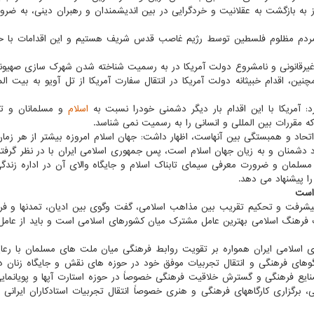
ه بازگشت به عقلانیت و خردگرایی در بین اندیشمندان و رهبران دینی، به ضرورت
نه مردم مظلوم فلسطین توسط رژیم غاصب قدس شریف هستیم و این اقدامات با 
 غیرقانونی و نامشروع دولت آمریكا در به رسمیت شناخته شدن شهرك سازی صهیونی
ن، اقدام خبیثانه دولت آمریكا در انتقال سفارت آمریكا از تل آویو به بیت ال
د: آمریكا با این اقدام بار دیگر دشمنی خودرا نسبت به
اسلام
و مسلمانان و ت
 مقررات بین المللی و انسانی را به رسمیت نمی شناسد.
 اتحاد و همبستگی بین آنهاست، اظهار داشت: جهان اسلام امروزه بیشتر از هر زما
ود دشمنان و به زیان جهان اسلام است، پس جمهوری اسلامی ایران با در نظر گرف
لمان و ضرورت معرفی سیمای تابناك اسلام و جایگاه والای آن در اداره زند
 پیشنهاد می دهد.
 است
 پیشرفت و تحكیم تقریب بین مذاهب اسلامی، گفت وگوی بین ادیان، تمدنها و فره
رهنگ اسلامی بهترین عامل مشترك میان كشورهای اسلامی است و باید از عامل
ری اسلامی ایران همواره بر تقویت روابط فرهنگی میان ملت های مسلمان با رع
وهای فرهنگی و انتقال تجربیات موفق خود در حوزه های نقش و جایگاه زنان د
نایع فرهنگی و گسترش خلاقیت فرهنگی خصوصاً در حوزه استارت آپها و پویانمایی،
، برگزاری كارگاههای فرهنگی و هنری خصوصاً انتقال تجربیات استادكاران ایرانی