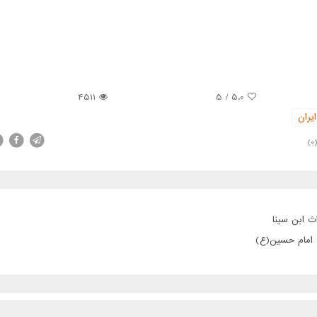
4511
5
/
5.0
یران
(0
ث ابن سینا
ت امام حسین(ع)