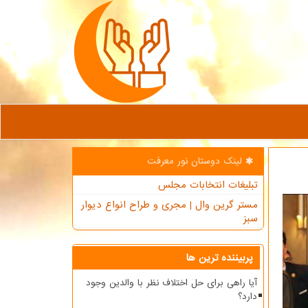
لینک دوستان نور معرفت
تبلیغات انتخابات مجلس
مستر گرین وال | مجری و طراح انواع دیوار
سبز
پربیننده ترین ها
آیا راهی برای حل اختلاف نظر با والدین وجود
دارد؟