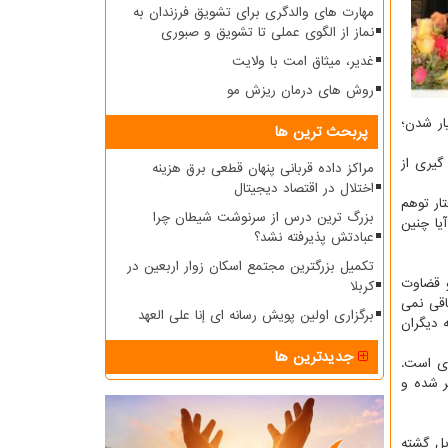
مهارت های والدگری برای تشویق فرزندان به
نماز از الگوی عملی تا تشویق و صبوری
غدیر، میثاق امت با ولایت
روش های درمان ریزش مو
ار شدن؛
پربحث ترین ها
گیری از
مراکز داده قربانی پنهان قطعی برق هزینه
اختلال در اقتصاد دیجیتال
ار توهم
بزرگ ترین درس از سرنوشت شیطان چرا
یا چنین
عبادتش پذیرفته نشد؟
تکمیل بزرگترین مجتمع اسکان زوار اربعین در
 نشاند و قضاوت
کربلا
اقی نمی
برگزاری اولین پویش رسانه ای إنا علی العهد
 دیگران
جدیدترین ها
وی است.
ر شده و
یل گشته