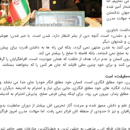
ی نماییم، اما
خار آمیز شده
هان ندانستن
ه جهالت مدرن
اشت: ناباوری
» و «شدن» است. آنچه دین از بشر انتظار دارد، شدن است. با خبر شدن؛ هوشی
و شدنهای دیگر.
ی می كنند به شدن منتهی نمی گردد، بلكه این راه ها به داشتن قدرت برای پیش 
 به صلح نمی انجامد، بلكه فاصله تا صلح را بیشتر می كند.
درون انسان و عدم درك هدف از خلقت كه همان عبودیت است، افراطگرایان را گرفت
ی كنند و برای خود چنین حقی قایلند كه جان هر كس را كه بخواهند بستانند. آ
 «حقیقت» است
ایشان سپس سخنانش، تاكید كرد: یكی از مظاهر جهالت مدرن، خود مطلق ‎انگاری است. انسان خود مطلق انگار خودرا جای خدا می
دارد. انگاره های خود مطلق انگاری، جایی برای نیاز و احترام به اندیشه دیگران ب
 مطلق پندار، بیرون می رود، برای اینكه پیش فرض صلح، پذیرش احترام به اندیشه
لاح علم و دانش مجهز شده و سرعت آثار تخریبی اش بیشتر از دوران جاهلیت بد
افیان و نیز تا حدودی از منطقه اش فراتر نمی رفت. اما جهالت مدرن امروز فراگی
كه منازعات فرقه ای ـ مذهبی به خشن ترین و خطرناكترین منازعات عصر حاضر تبد