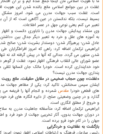
ما با هویت اسلامی مان اینجا جمع شده ایم و بر آن افتخار م
غفلت در بین جوامع اسلامی مانع بالنده شدن این هویت افت
است. غفلت سبب جهالت مدرن می شود. امروز مشكل ج
بسیط نیست، بلكه ندانستن در عین آگاهی است كه از آن ب
تعبیر می كنم یعنی نوعی جهل در عصر اطلاعات.
وی منشاء پیدایش جهالت مدرن را ناباوری دانست و اظهار د
به آموزه های عقل و خرد به تعبیر دیگر جدال بین «داشتن
عادل شدن؛ پرهیزگار شدن؛ دوستدار بشریت شدن؛ صالح شدن 
ابراهیمی تركمان اضافه كرد: راهی كه امروز افراطگرایان ط
شدن منتهی می گردد. جدالی كه آنها در پیش گرفته اند نه تنها
عضو شورای عالی انقلاب فرهنگی اظهار نمود: غفلت از گوهر 
خود خداپنداری كرده است. خودرا مالك جان انسانها تلقی م
پنداری جهالت مدرن نیست؟
«غفلت» چون حجاب ضخیمی در مقابل حقیقت، مانع رویت
های قطعی خودرا
مقدس
شمرده و انجام آنها را فریضه می پن
گذارد و در چنین وضعیتی صلح، از دایره انگاره های فرد خود
و خروج از مطلق انگاری است.
ابراهیمی تركمان اضافه كرد: متأسفانه جاهلیت مدرن به س
در دوران جهالت بدوی، آثار تخریبی جهالت از خود فرد و اطر
جهان را در كام خود فرو برده است.
بازگشت به عقلانیت و خردگرایی
رئیس سازمان فرهنگ و ارتباطات اسلامی اظهار نمود: امروز 