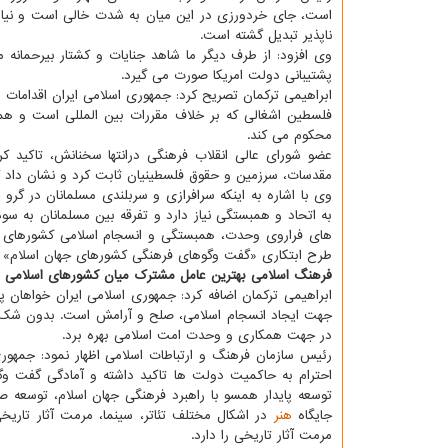
است، جای خردورزی در این میان به شدت خالی است و نیاز ب
ناپذیر تبدیل گشته است.
وی افزود: از طرف دیگر ما شاهد جنایات و كشتار بیرحما
پشتیبانی دولت امریكا صورت می گیرد.
ابراهیمی تركمان تصریح كرد: جمهوری اسلامی ایران اقدامات
فلسطین اشغالی كه بر خلاف مقررات بین المللی است و همچنی
محكوم می كند.
عضو شورای عالی انقلاب فرهنگی درانتها سخنانش، تاكید كر
مقدسات، سرزمین و حقوق فلسطینیان ثابت كرد و نشان داد كه
وی با اشاره به اینكه سرافرازی و سربلندی مسلمانان در گرو
به اتحاد و همبستگی نیاز دارد و تفرقه بین مسلمانان به س
های فراروی وحدت، همبستگی و انسجام اسلامی كشورهای مس
طرح ابتكاری «گفت وگوهای فرهنگی كشورهای جهان اسلام» را
فرهنگ اسلامی بهترین عامل مشترك میان كشورهای اسلامی
ابراهیمی تركمان اضافه كرد: جمهوری اسلامی ایران خواهان
جهت ایجاد انسجام اسلامی، صلح و آرامش است. بدون شك ف
در جهت همكاری و وحدت امت اسلامی بهره برد.
رئیس سازمان فرهنگ و ارتباطات اسلامی اظهار نمود: جمهو
احترام به حاكمیت دولت ها تاكید داشته و آمادگی گفت وگ
توسعه پایدار همسو با راهبرد فرهنگی جهان اسلام، توسعه ص
جایگاه
هنر
در اشكال مختلف تئاتر، سینما، مرمت آثار تاریخی
مرمت آثار تاریخی را دارد.