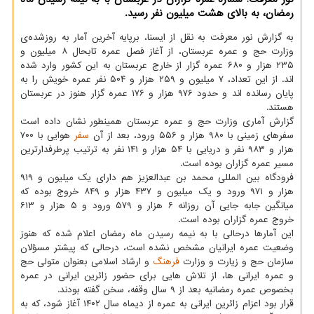
رمضان، به بالای هشت میلیون نفر رسید.
به گزارش نور معرفت به نقل از ایسنا، برپایه آخرین آمار به روزشده‌ی
وزارت حج و عمره عربستان، از آغاز فصل عمره تابحال ۸ میلیون و
۲۳۵ هزار و ۶۸۰ عمره گزار از خارج عربستان به این کشور وارد شده
اند. از این تعداد، ۷ میلیون و ۲۵۹ هزار و ۵۰۴ نفر عمره خویش را به
پایان رسانده اند و حدود ۹۷۶ هزار و ۱۷۶ عمره گزار هنوز در عربستان
هستند.
گزارش آماری وزارت حج و عمره عربستان همینطور نشان داده است
سفرهای زمینی با ۹۸۰ هزار و ۵۵۶ ورود، بعد از آن
سفر
هوایی با ۷۰۰
هزار و ۹۸۳ نفر و دریایی با ۵۴ هزار و ۱۴۱ نفر به ترتیب پرطرفدارترین
مسیر عمره گزاران بوده است.
فرودگاه بین المللی محمد بن عبدالعزیز هم دارای یک میلیون و ۹۱۹
هزار و ۹۷۱ ورود و یک میلیون و ۴۳۷ هزار و ۸۴۹ خروج بوده که
میانگین جابه جایی آن روزانه ۶ هزار و ۵۷۹ ورود و ۵ هزار و ۶۱۳
خروج عمره گزاران بوده است.
این آمارها درحالی با به نیمه رسیدن ماه رمضان اعلام شده که هنوز
وضعیت عمره ایرانیان مشخص نشده است، درحالی که پیشتر مسؤلان
سازمان حج و زیارت و وزارت
فرهنگ
و ارشاد اسلامی بعنوان متولی حج
و عمره ایرانی ها، از تلاش هایی برای حضور زائرین ایرانی در عمره
بخصوص عمره رمضانیه بعد از ۹ سال وقفه، سخن گفته بودند.
قرار بود اعزام زائرین ایرانی به عمره از دیماه سال ۱۴۰۲ آغاز شود، که به