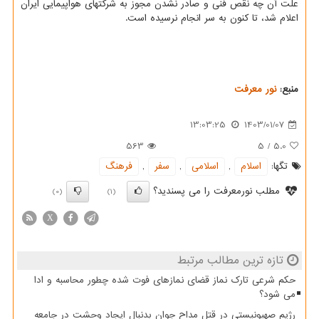
علت آن چه نقص فنی و صادر نشدن مجوز به شرکتهای هواپیمایی ایران
اعلام شد، تا کنون به سر انجام نرسیده است.
منبع:
نور معرفت
13:03:25
1403/01/07
563
5
/
5.0
تگها:
اسلام
,
اسلامی
,
سفر
,
فرهنگ
مطلب نورمعرفت را می پسندید؟
(0)
(1)
X
تازه ترین مطالب مرتبط
حکم شرعی تارک نماز قضای نمازهای فوت شده چطور محاسبه و ادا
می شود؟
رژیم صهیونیستی در قتل مداح جوان بدنبال ایجاد وحشت در جامعه