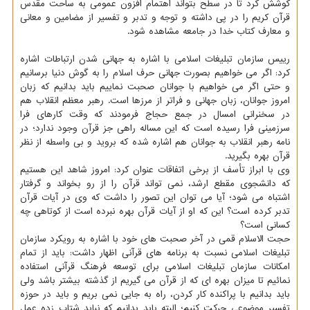
کوشش کرد تا در سطح بتواند اهتمام افزون عمومی به ساحت مقدس
قرآن کریم را در پی داشته و توجه و تدبر و تفسیر از مضامین و معانی
و معارف کتاب خدا در جامعه مشاهده شود.
رییس سازمان تبلیغات اسلامی با اشاره به جهانی شدن ارتباطات اشاره
کرد: اگر می خواهیم بصورت جهانی حرف اسلام را به گوش دنیا برسانیم
و حتی اگر می خواهیم با جوانان صحبت نماییم باید بدانیم که زبان
امروز جوانان، زبان جهانی و فراتر از مرزها است. رهبر معظم انقلاب هم
در سخنرانی امسال در جمع حجاج فرمودند که وقت کارهای فرا
سرزمینی فرا رسیده است که این مساله راهی جز قرآن وجود ندارد؛ در
نامه رهبر انقلاب به جوانان هم اشاره شده که بروید و بی واسطه از نظر
قرآن بهره بگیرید.
وی با ابراز تأسف از برخی اتفاقات عنوان کرد: امروز شاهد این هستیم
که دانشجوی مقطع ارشد، نمی تواند قرآن را از رو بخواند و گرفتار
اشتباه می شود؛ آیا می توان این تصور را داشت که وی در آیات قرآن
تدبر کرده است؟ این که او از آیات قرآن بهره نبرده است از کوتاهی چه
کسانی است؟
حجت الاسلام قمی در آخر صحبت های خود با اشاره به رویکرد سازمان
تبلیغات اسلامی نسبت به برنامه های قرآنی اظهار داشت: باید از تمام
امکانات سازمان تبلیغات اسلامی برای توسعه فرهنگ قرآنی استفاده
نمائیم تا میزان بهره ای که از قرآن می گیریم از گذشته بیشتر باشد ولی
باید بدانیم با پراکنده کار کردن، راه به جایی نمی بریم و باید در حوزه
تفسیر موضوعی حرکت کنیم؛ البته باید بدانیم که نباید شتاب زده عمل