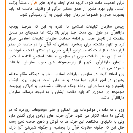
قرآن اهمیت داده شود، گرچه تمام ابعاد و لایه های
قرآن
، منشأ برکت
است، ولی بهره مندی از عمق معانی قرآنی از وظایف ماست که باید
بصورت جدی و خصوصاً در زمان جهاد تبیین به آن رسیدگی شود.
رییس سازمان تبلیغات اسلامی با اشاره به این که هرچند بودجه
دارالقرآن در طول این مدت چند برابر بالا رفته اما همچنان در مقابل
عظمت کار ناچیز است، بر ادامه حمایت سازمان تبلیغات اسلامی اصرار
کرد و اظهار داشت: برای پیشبرد اهدافی که قرآن را در جامعه در صدر
قرار دهد، نیاز است که مسئولین قرآنی خوبی در استانها انتخاب شوند که
البته از این نظر اتفاقات خوبی در سازمان تبلیغات اسلامی افتاده است و
سازمان دارالقرآن الکریم از زیرمجموعه های خوب سازمان تبلیغات
شمرده می شود.
وی اضافه کرد: در سازمان تبلیغات اسلامی نظر و دیدگاه مقام معظم
رهبری در امور قرآنی مبنا بوده و ما مقرر است بازویی برای ایشان
باشیم و چه بسا در این زمانه جنگ تبلیغاتی، شناختی و ادراکی پیچیده،
مجموعه ای محوری که باید مقاصد ایشان را به نتیجه برساند، سازمان
دارالقرآن باشد.
وی ادامه داد: در موضوعات بین المللی و حتی موضوعات روزمره که در
زندگی ما مدام تکرار می شود، قرآن حرف های زیادی برای گفتن دارد
ولی به دلیلهای مختلف، این حرف ها به گوش و ذهن جامعه نمی رسد؛
حال این که چگونه حلاوت قرآن را بچشیم و چگونه شیرینی آنرا درک