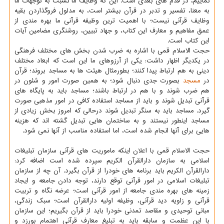
نماییم، در قدم های بعدی است. این که وظایف ما نسبت به توجهات ما
به معنا، تفسیر و تدبر در قرآن بیشتر است، به مدلول فروگذاردن بقیه
وظایف قرآنی نیست؛ با اهمیت ترین وظیفه قرآنی ما بهره مندی از
عمق مفاهیم و معارف این کتاب، و جهاد تبیین، روشنگری مضامین آیات
این کتاب است.
حجت الاسلام قمی با اشاره به ضرب شدن بخش های مختلف فرهنگی
در یکدیگر اظهار داشت: یکی از آرزوهای ما این است که ابعاد مختلف
دینی به هم ارتباط پیدا کنند؛ بطورمثال هیئت ها به مساجد بروند؛ قرآن
در
مسجد
بصورت جدی دنبال شود؛ به همین صورت امور و شئون در
هم ضرب شوند و با هم در ارتباط باشند؛ مساجد باید به پایگاه های
قرآنی تبدیل شوند و باید از مساجد استفاده کافی در امور مذهبی صورت
گیرد. مساجد باید به سنگر تبدیل شوند درحالی که امروز بخش زیادی از
مساجد اینطور نیستند و به ساختمان هایی تبدیل گشته اند که هزینه
هایی برای آنها انجام شده است، اما استفاده مناسب از آنها نمی شود.
حجت الاسلام قمی با اعلان اینکه ماموریت های قرآنی سازمان تبلیغات
اسلامی به سازمان دارالقرآن الکریم سپرده شده است اضافه کرد:
دارالقرآن الکریم باید برنامه های خودرا از قرآن بگیرد. آن چه از سازمان
تبلیغات اسلامی در امور قرآنی توقع دارند، توجه دادن جامعه و ایجاد
زمینه های بهره مندی جامعه از امور قرآنی است؛ عرضه نگاه و تربیت
قرآنی و زاویه دید قرآنی، وظیفه اولیه دارالقرآن است؛ سبک زندگی،
مبانی توحیدی و مقاصد تمدنی خودرا باید از قرآن بگیریم؛ این سازمان
با این عظمت و سابقه باید به تبلیغ معارف قرآنی اهتمام بورزد و