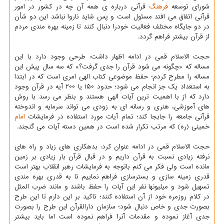
شورای توسعه
فرهنگ
قرآنی درباره ی همه آن چه در کشور در امور
قرآنی اتفاق می افتد مسئول است و پس شاید ناروا نباشد این دو شأن
در دو جایگاه مختلف فعالیت خودرا دنبال کنند تا زمینه بهره مندی مردم
از قرآن بیشتر فراهم گردد.
حجت الاسلام قمی در ادامه اظهار داشت: طرحی وجود دارد با این
مساله که «چگونه می شود قرآن را جدی گرفت؟» که سه سال پیش این
مساله را مطرح کردم؛ حفظ موضوعی کتاب الهی امری است که در ابتدا
به استعداد یک جز انجام می شود؛ حدود ۱۵۰ یا ۲۰۰ آیه در قرآن وجود
دارد که از با اهمیت ترین آیات الهی هستند و بنظر می رسد با روش
های آموزشی، هنری و رسانه ای به زودی می تواند سرمایه و اندوخته
قرآنی جامعه را جابجا کند؛ تمام آیات مورد استفاده در فرمایشات
امام
خمینی (ره) که مرتب تکرار شده است در همین دسته آیات می گنجند.
حجت الاسلام قمی در ادامه عنوان کرد: بدهکاری های زیاد و راه های
نرفته زیادی نسبت به قرآن داریم و در قبال قرآن بار زیادی بر زمین
مانده است ولی فکر می کنم باتوجه به فرمایشات رهبر انقلاب بهتر است
قدری زمینه سازی و بسترسازی فراهم نماییم تا به قدری بهره مندی
تسهیل شود و میلیونها نفر این آیات را حفظ باشند و مانند ضرب المثل
در کلام روزمره خود از آن استفاده کنند؛ تاکید بر این دارم تا این طرح
بصورت جدی و خاص دنبال شود؛ سازمان دارالقرآن این طرح را بصورت
جدی آغاز نموده و مقدمات آنرا فراهم نموده است اما باید بیشتر