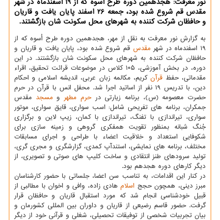
نور معرفت: هجدهمین دوره طرح اُسوه که از ۱۹ اسفندماه در شهر
مقدس قم شروع شده بود، جمعه ۲6 اسفند پایان یافت و قاریان
و حافظان شرکت کننده به شهرهای محل سکونت شان بازگشتند.
به گزارش نور معرفت به نقل از مهر، هجدهمین دوره طرح اُسوه که از
۱۹ اسفندماه در شهر
مقدس
قم شروع شده بود، پایان یافت و قاریان و
حافظان شرکت کننده به شهرهای محل سکونت شان بازگشتند. در این
دوره، در بخش آموزشی، ۱۰۵ کلاس در موضوعات قرائت تحقیق، اقراء
مقدماتی، حفظ
قرآن
کریم، مکالمه زبان عربی، اندیشه اسلامی و احکام
دین، با تدریس ۱۹ نفر از اساتید اجرا شد. محفل انس با قرآن در حرم
حضرت معصومه (س)، برنامه زیارتی در
حرم مطهر
و
مسجد
مقدس
جمکران، برنامه های تفریحی شامل: اسب سواری، قایق سواری، موتور
سواری، تیراندازی با تفنگ، تیراندازی با کمان، زیپ لاین و برگزاری
جُنگ شبانه بمنظور تقویت همفکری گروهی و زمینه سازی برای
شکوفایی استعداد و خلاقیت اعضاء با طراحی و اجرای مسابقات
مختلف، برنامه های نمایشی، استندآپ کمدی، گزارشگری و مجری گری،
تولید سرودهای طنز انتقادی و ساخت کلیپ های صوتی و تصویری، از
دیگر کارهای دوره هجدهم بود.
در کنار این اقدامات، به تناسب سن اعضا، جلساتی با حضور کارشناسان
مبرز دینی، همچون حجج
اسلام
هادی زاده، وافی و اخوان با مطالبی از
قبیل خودشناسی انجام شد که مورد استقبال قاریان و حافظان قرار
گرفت. حضور قاسم رضیعی از قاریان و داوران بین المللی کشورمان و
بیان تجربیات شخصی از توفیقات تحصیلی، شغلی و قرآنی خود از دیگر