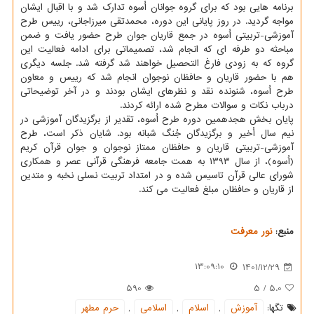
برنامه هایی بود که برای گروه جوانان اُسوه تدارک شد و با اقبال ایشان
مواجه گردید. در روز پایانی این دوره، محمدتقی میرزاجانی، رییس طرح
آموزشی-تربیتی اُسوه در جمع قاریان جوان طرح حضور یافت و ضمن
مباحثه دو طرفه ای که انجام شد، تصمیماتی برای ادامه فعالیت این
گروه که به زودی فارغ التحصیل خواهند شد گرفته شد. جلسه دیگری
هم با حضور قاریان و حافظان نوجوان انجام شد که رییس و معاون
طرح اُسوه، شنونده نقد و نظرهای ایشان بودند و در آخر توضیحاتی
درباب نکات و سوالات مطرح شده ارائه کردند.
پایان بخش هجدهمین دوره طرح اُسوه، تقدیر از برگزیدگان آموزشی در
نیم سال أخیر و برگزیدگان جُنگ شبانه بود. شایان ذکر است، طرح
آموزشی-تربیتی قاریان و حافظان ممتاز نوجوان و جوان قرآن کریم
(اُسوه)، از سال ۱۳۹۳ به همت جامعه فرهنگی قرآنی عصر و همکاری
شورای عالی قرآن تاسیس شده و در امتداد تربیت نسلی نخبه و متدین
از قاریان و حافظان مبلغ فعالیت می کند.
منبع:
نور معرفت
13:09:10
1401/12/29
590
5
/
5.0
تگها:
آموزش
,
اسلام
,
اسلامی
,
حرم مطهر