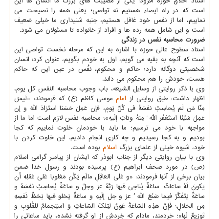
استاد اخلاق حوزه افزود: یکی از مصیبت های بزرگ ما انسان ها این
است که در راه ایصاء هستیم نه تواصی؛ یعنی همه را نصیحت می
نماییم، اما از نفس خود غافل هستیم، جنبه شنیداری ما خیلی ضعیف
است و این شامل همه رده ها و افراد از خانواده تا مسئولان می شود.
ضرورت محاسبه نفس در زندگی
استاد سطوح عالی حوزه با اشاره به این که مرحله نخست تواصی این
است که آنچه به بقیه می گویم، اول به خودم بگویم، عنوان کرد: انسان
شخصیتی دوگانه دارد؛ حاکم و محکوم، نفْس در عین این که حاکم
هست، خودش را هم محکوم می داند.
وی با ذکر روایتی از وسایل الشیعه، باب وجوب محاسبه النفس کل یوم،
اظهار داشت: طبق روایتی از
امام
موسی کاظم (ع) که فرمودند: «لَیسَ
مِنّا مَن لَم یُحاسِبْ نفسَهُ فی کُلِّ یَومٍ، فإن عَمِلَ حَسَنا استَزادَ اللّهَ و إن
عَمِلَ سَیِّئا استَغفَرَ اللّه َ مِنهُ وتابَ إلَیهِ»؛ محاسبه نفس لازم است اما ما از
مواجهه با خود می ترسیم؛ ما باید با خودمان خلوت نماییم که کجا
بودیم و به کجا رسیدیم و چه کاری انجام دادیم. این خلوت کردن با
خود، شیوه خیلی از علمای بزرگ
اسلام
بوده است.
وی با بیان روایتی دیگر از جناب ابوذر که ایشان از پیامبر گرامی اسلام
(ص) در مورد صحف ابراهیم (ع) پرسیده بودند و رسول خدا ضمن
بیان برخی از آنها فرمودند: «و عَلَی العاقِلِ مالَم یَکُن مَغلوبا عَلی عَقلِهِ أن
یَکونَ لَهُ ساعاتٌ: ساعَةٌ یُناجی فیها رَبَّهُ عز وجلَّ و ساعَةٌ یُحاسِبُ نَفسَهُ و
ساعَةٌ یَتَفَکَّرُ فیما صَنَعَ اللّه ُ عز و جل إلَیهِ و ساعَةٌ یَخلو فیها بَحَظِّ نَفسِهِ
مِن الحَلالِ؛ فَإِنَّ هذِهِ السّاعَةَ عَونٌ لِتِلکَ السّاعاتِ وَ استِجمامٌ لِلقُلوبِ و
تَوزیعٌ لَها»؛ خردمند، مادام که خِردش از او گرفته نشده، باید ساعاتی را