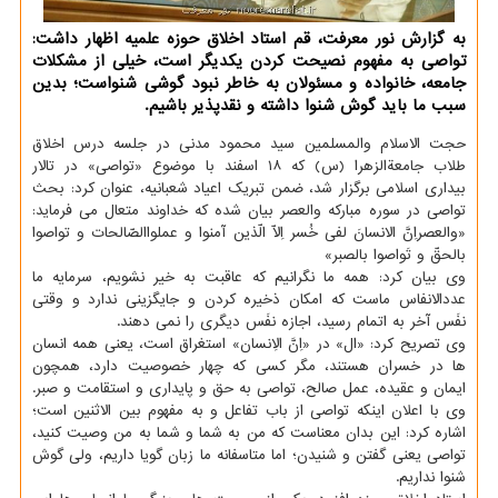
به گزارش نور معرفت، قم استاد اخلاق حوزه علمیه اظهار داشت:
تواصی به مفهوم نصیحت کردن یکدیگر است، خیلی از مشکلات
جامعه، خانواده و مسئولان به خاطر نبود گوشی شنواست؛ بدین
سبب ما باید گوش شنوا داشته و نقدپذیر باشیم.
حجت الاسلام والمسلمین سید محمود مدنی در جلسه درس اخلاق
طلاب جامعةالزهرا (س) که ۱۸ اسفند با موضوع «تواصی» در تالار
بیداری اسلامی برگزار شد، ضمن تبریک اعیاد شعبانیه، عنوان کرد: بحث
تواصی در سوره مبارکه والعصر بیان شده که خداوند متعال می فرماید:
«والعصراِنَّ الانسانَ لفی خُسر اِلّا الّذین آمنوا و عملواالصّالحات و تواصوا
بالحقّ و تَواصوا بالصبر»
وی بیان کرد: همه ما نگرانیم که عاقبت به خیر نشویم، سرمایه ما
عددالانفاس ماست که امکان ذخیره کردن و جایگزینی ندارد و وقتی
نفَس آخر به اتمام رسید، اجازه نفَس دیگری را نمی دهند.
وی تصریح کرد: «ال» در «اِنَّ الاِنسان» استغراق است، یعنی همه انسان
ها در خسران هستند، مگر کسی که چهار خصوصیت دارد، همچون
ایمان و عقیده، عمل صالح، تواصی به حق و پایداری و استقامت و صبر.
وی با اعلان اینکه تواصی از باب تفاعل و به مفهوم بین الاثنین است؛
اشاره کرد: این بدان معناست که من به شما و شما به من وصیت کنید،
تواصی یعنی گفتن و شنیدن؛ اما متاسفانه ما زبان گویا داریم، ولی گوش
شنوا نداریم.