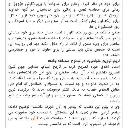
برای خود در نظر گیرد؛ زمانی برای مناجات با پروردگارش عزّوجلّ و
زمانی برای محاسبه نفس و زمانی برای اندیشیدن در آنچه خداوند
عزّوجلّ به وی ارزانی داشته و زمانی برای کام جویی خود از راه حلال؛
برای اینکه این زمان کمکی است به آن سه زمان دیگر و مایه آسودگی و
رفع خستگی دل ها.
مدنی با تکیه بر این روایت، اظهار داشت: انسان باید برای خود ساعاتی
را در نظر بگیرد؛ ساعتی برای مناجات با خدا، محاسبه نفس، اندیشیدن و
ساعتی برای بهره مندی از لذات از راه حلال. نکته مهم این روایت این
است که شخص عاقل باید ساعتی را برای خلوت با خود و حسابرسی
داشته باشد.
لزوم ترویج «تواصی» در سطوح مختلف جامعه
استاد اخلاق حوزه تصریح کرد: در تاریخ اسلام، علمایی چون شیخ
انصاری داشتیم که با آن مقام، ساعتی را برای این کار اختصاص داده
بودند، بدین سبب فضا باید به سمتی برود که حرف بزنند، انتقاد کنند؛
چه در محیط خانواده و چه نسبت به مسئولان، همانطور که امام علی
مقابل السلام خطاب به مالک اشتر فرمودند: «باید که برگزیده ترین
وزیران تو کسانی باشند که سخن حق بر زبان آرند، هر چند، حق تلخ
باشد.»
وی با بیان این مطلب که پیامبر به اُذن شهرت داشتند؛ توضیح دادند:
پیامبر گرامی اسلام (ص) با آن عظمتش با اصحاب خود مشورت می
کردند تا جایی که از ابن مسعود درخواست تلاوت
قرآن
داشتند و می
فرمودند در شنیدن، اثری است که در دانستن نیست.