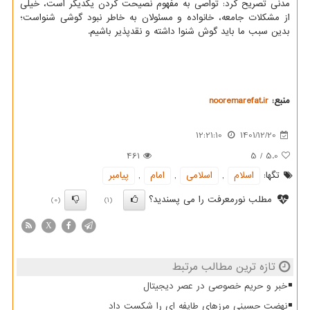
مدنی تصریح کرد: تواصی به مفهوم نصیحت کردن یکدیگر است، خیلی
از مشکلات جامعه، خانواده و مسئولان به خاطر نبود گوشی شنواست؛
بدین سبب ما باید گوش شنوا داشته و نقدپذیر باشیم.
منبع:
nooremarefat.ir
12:21:10
1401/12/20
461
5
/
5.0
تگها:
اسلام
,
اسلامی
,
امام
,
پیامبر
مطلب نورمعرفت را می پسندید؟
(0)
(1)
X
تازه ترین مطالب مرتبط
خبر و حریم خصوصی در عصر دیجیتال
نهضت حسینی مرزهای طایفه ای را شکست داد