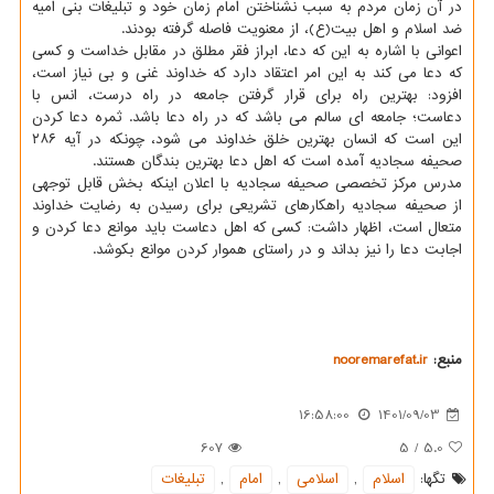
در آن زمان مردم به سبب نشناختن امام زمان خود و تبلیغات بنی امیه
ضد اسلام و اهل بیت(ع)، از معنویت فاصله گرفته بودند.
اعوانی با اشاره به این که دعا، ابراز فقر مطلق در مقابل خداست و کسی
که دعا می کند به این امر اعتقاد دارد که خداوند غنی و بی نیاز است،
افزود: بهترین راه برای قرار گرفتن جامعه در راه درست، انس با
دعاست؛ جامعه ای سالم می باشد که در راه دعا باشد. ثمره دعا کردن
این است که انسان بهترین خلق خداوند می شود، چونکه در آیه ۲۸۶
صحیفه سجادیه آمده است که اهل دعا بهترین بندگان هستند.
مدرس مرکز تخصصی صحیفه سجادیه با اعلان اینکه بخش قابل توجهی
از صحیفه سجادیه راهکارهای تشریعی برای رسیدن به رضایت خداوند
متعال است، اظهار داشت: کسی که اهل دعاست باید موانع دعا کردن و
اجابت دعا را نیز بداند و در راستای هموار کردن موانع بکوشد.
منبع:
nooremarefat.ir
16:58:00
1401/09/03
607
5
/
5.0
تگها:
اسلام
,
اسلامی
,
امام
,
تبلیغات