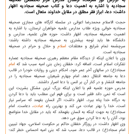
به گزارش نور معرفت، لرستان مدرس مرکز تخصصی صحیفه
سجادیه با اشاره به اهمیت دعا و کتاب صحیفه سجادیه اظهار
داشت: دعا، ابراز فقر مطلق در مقابل خداوند متعال است.
حجت الاسلام محمدرضا اعوانی در سلسله کارگاه های مجازی صحیفه
سجادیه خوانی ویژه طلاب مدارس علمیه خواهران لرستان، با اشاره به
اهمیت صحیفه سجادیه، اظهار داشت: حوزه های علمیه، مدارس و
دانشگاه ها باید توجه بیشتری به صحیفه سجادیه داشته باشند؛
سرچشمه تمام شرایع و معتقدات
اسلام
و حلال و حرام در صحیفه
سجادیه است.
وی با اعلان اینکه از دیدگاه مقام معظم رهبری صحیفه سجادیه عصاره
تفکرات اسلام است، اضافه کرد: خفقان زمان بنی امیه سبب شد که
امام
سجاد(ع) در سالهای آخر عمر خود، احکام دینی و روایات خودرا در قالب
دعا به جامعه انتقال دهد. امام چهارم شیعیان صحیفه سجادیه را در
جامعه انتشار و در کنار آن بر انس با دعا اصرار داشتند.
مدرس حوزه علمیه قم با اعلان اینکه بزرگ ترین مشکل بشریت این
است که نمی داند فقیر است و برای فهم این مطلب باید با دعا کردن
به درگاه خدا پناه ببرد، اظهار داشت: اگر انسان بفهمد که سراسر نیاز
است، خدا را بهتر عبادت می کند و بهترین راه
عبادت
، دعاست. امام
سجاد(ع) به جهت اینکه به انسان بفهماند که باید در مقابل خدا متواضع
بود، آنان را به دعا کردن سوق می دهد.
وی اظهار داشت: در روزگار خفقان حاکم بر حکومت اسلامی، جهاد تبیین
امام سجاد(ع) در قالب دعا، سبب شد که بنی امیه احساس خطر کند؛