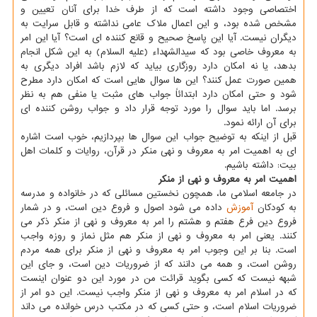
اختصاصی وجود داشته است که از طرف خدا برای آنان تعیین و
مشخص شده بود، و این اعمال ملاک عامی نداشته و قابل سرایت به
دیگران نیست. آیا این پاسخ صحیح و قانع کننده ای است؟ آیا این امر
به معروف خاصی بود که سیدالشهداء (علیه السلام) به این شکل انجام
بدهد، یا نه امکان دارد روزگاری بیاید که لازم باشد افراد دیگری به
همین صورت عمل کنند؟ این ها سوال هایی است که امکان دارد مطرح
شود و حتی امکان دارد ابتدائاً جواب های مثبت یا منفی هم به نظر
برسد. اما باید سوال را مورد توجه قرار داد و جواب روشن کننده ای
برای آن ارائه نمود.
قبل از اینکه به توضیح جواب این سوال ها بپردازیم، خوب است اشاره
ای به اهمیت امر به معروف و نهی منکر در قرآن، روایات و کلمات اهل
بیت: داشته باشیم.
اهمیت امر به معروف و نهی از منکر
در جامعه اسلامی ما، همچون نخستین مسائلی که در خانواده و مدرسه
به کودکان
آموزش
داده می شود اصول و فروع دین است، و در شمار
فروع دین فرع هفتم و هشتم را امر به معروف و نهی از منکر ذکر می
کنند. یعنی امر به معروف و نهی از منکر هم مثل نماز و روزه واجب
است. بنا بر این وجوب امر به معروف و نهی از منکر برای همه مردم
روشن است، و همه می دانند که از ضروریات دین است، و جای این
شبهه نیست که کسی بگوید قرائت من در مورد این دو عنوان اینست
که در اسلام امر به معروف و نهی از منکر واجب نیست. این دو امر از
ضروریات اسلام است، و حتی کسی که در مکتب درس خوانده می داند