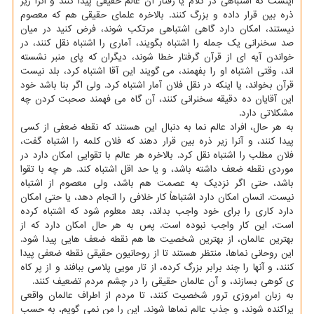
اینست که اشتباهی در کلام یا رفتار آن عالم حقیقی پیدا کنند و آنرا زیر
ذره بین قرار داده و بزرگ کنند. بالاخره علمای حقیقی هم که معصوم
نیستند، امکان دارد گاهی اشتباهی مرتکب شوند، فرض کنید در میان
صد سخنرانی یک جمله را اشتباه بگویند، آماری را اشتباه نقل کنند، در
خواندن آیه ای از قرآن گرفتار خطا شوند، دیگران که پای منبر نشسته
اند، وقتی اشتباه او را بفهمند، می گویند این آقا اشتباه کرد، بلد نیست
قرآن بخواند، یا اینکه در نقل فلان آمار اشتباه کرد. ولی اگر بنا باشد خود
این آقایان ده دقیقه سخنرانی کنند، آن گاه می فهمند صحبت کردن چه
مشکلاتی دارد.
به هر حال، افراد عالم نما به دنبال این هستند که نقطه ضعفی از کسی
پیدا کنند، و آنرا زیر ذره بین قرار دهند که فلان کلمه را اشتباه گفت،
فلان مطلب را اشتباه نقل کرد. بالاخره هر عالم با تقوایی امکان دارد در
موردی نقطه ضعف داشته باشد، و یا حد اقل اشتباه کند. هر چه با تقوا
باشد، حتی اگر نزدیک به عصمت هم باشد، ولی معصوم از اشتباه
نیست. انسان امکان دارد اشتباهاً کار خلافی را انجام دهد، یا حتی امکان
دارد کاری را برای خود واجب بداند، بعد معلوم شود که اشتباه کرده
است، این کار واجب نبوده است. پس به هر حال امکان دارد که از
بهترین عالمان، از بهترین شخصیت ها هم نقطه ضعف هایی پیدا شود.
این روحانی نماها، منتظر هستند تا از روحانیون حقیقی نقطه ضعفی پیدا
کنند، و آنها را چند برابر بزرگ کرده، از تار مویی پلاسی ببافند و از پر کاه
ی کوهی بسازند، و آن عالمان حقیقی را در چشم مردم تضعیف کنند.
به زبان امروزی ترور شخصیت کنند، تا مردم از اطراف عالمان واقعی
پراکنده شوند، و جذب عالم نماها شوند. این را من نمی گویم، به حسب