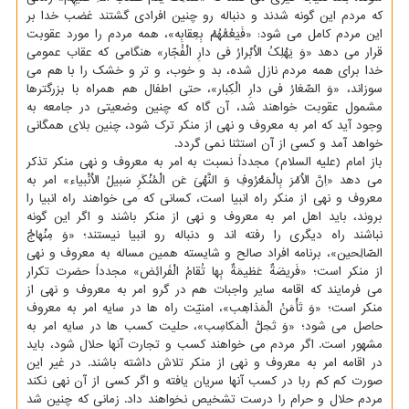
که مردم این گونه شدند و دنباله رو چنین افرادی گشتند غضب خدا بر
این مردم کامل می شود: «فَیَعُمُّهُمْ بِعِقابِه»، همه مردم را مورد عقوبت
قرار می دهد «وَ یَهْلِکُ الاَْبْرارُ فی دارِ الْفُجّار» هنگامی که عقاب عمومی
خدا برای همه مردم نازل شده، بد و خوب، و تر و خشک را با هم می
سوزاند، «وَ الصِّغارُ فی دارِ الْکِبار»، حتی اطفال هم همراه با بزرگترها
مشمول عقوبت خواهند شد، آن گاه که چنین وضعیتی در جامعه به
وجود آید که امر به معروف و نهی از منکر ترک شود، چنین بلای همگانی
خواهد آمد و کسی از آن استثنا نمی گردد.
باز امام (علیه السلام) مجدداً نسبت به امر به معروف و نهی منکر تذکر
می دهد «اِنَّ الاَْمْرَ بِالْمَعْرُوفِ وَ النَّهْیَ عَن الْمُنْکَرِ سَبیلُ الاَْنْبیاء» امر به
معروف و نهی از منکر راه انبیا است، کسانی که می خواهند راه انبیا را
بروند، باید اهل امر به معروف و نهی از منکر باشند و اگر این گونه
نباشند راه دیگری را رفته اند و دنباله رو انبیا نیستند؛ «وَ مِنْهاجُ
الصّالِحین»، برنامه افراد صالح و شایسته همین مساله به معروف و نهی
از منکر است؛ «فَریضَةٌ عَظیمَةٌ بِها تُقامُ الْفَرائِض» مجدداً حضرت تکرار
می فرمایند که اقامه سایر واجبات هم در گرو امر به معروف و نهی از
منکر است؛ «وَ تَأْمَنُ الْمَذاهِب»، امنیّت راه ها در سایه امر به معروف
حاصل می شود؛ «وَ تَحِلُّ الْمَکاسِب»، حلیت کسب ها در سایه امر به
مشهور است. اگر مردم می خواهند کسب و تجارت آنها حلال شود، باید
در اقامه امر به معروف و نهی از منکر تلاش داشته باشند. در غیر این
صورت کم کم ربا در کسب آنها سریان یافته و اگر کسی از آن نهی نکند
مردم حلال و حرام را درست تشخیص نخواهند داد. زمانی که چنین شد