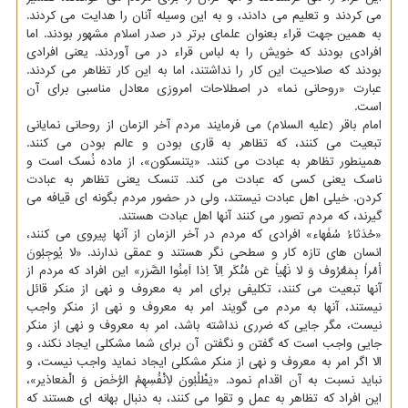
می کردند و تعلیم می دادند، و به این وسیله آنان را هدایت می کردند.
به همین جهت قراء بعنوان علمای برتر در صدر اسلام مشهور بودند. اما
افرادی بودند که خویش را به لباس قراء در می آوردند. یعنی افرادی
بودند که صلاحیت این کار را نداشتند، اما به این کار تظاهر می کردند.
عبارت «روحانی نما» در اصطلاحات امروزی معادل مناسبی برای آن
است.
امام باقر (علیه السلام) می فرمایند مردم آخر الزمان از روحانی نمایانی
تبعیت می کنند، که تظاهر به قاری بودن و عالم بودن می کنند.
همینطور تظاهر به عبادت می کنند. «یتنسکون»، از ماده نُسک است و
ناسک یعنی کسی که عبادت می کند. تنسک یعنی تظاهر به عبادت
کردن. خیلی اهل عبادت نیستند، ولی در حضور مردم بگونه ای قیافه می
گیرند، که مردم تصور می کنند آنها اهل عبادت هستند.
«حُدَثاءُ سُفَهاء» افرادی که مردم در آخر الزمان از آنها پیروی می کنند،
انسان های تازه کار و سطحی نگر هستند و عمقی ندارند. «لا یُوجِبُونَ
أمْراً بِمَعْرُوف وَ لا نَهْیاً عَن مُنْکَر اِلاّ اِذا اَمِنُوا الضَّرَر» این افراد که مردم از
آنها تبعیت می کنند، تکلیفی برای امر به معروف و نهی از منکر قائل
نیستند، آنها به مردم می گویند امر به معروف و نهی از منکر واجب
نیست، مگر جایی که ضرری نداشته باشد، امر به معروف و نهی از منکر
جایی واجب است که گفتن و نگفتن آن برای شما مشکلی ایجاد نکند، و
الا اگر امر به معروف و نهی از منکر مشکلی ایجاد نماید واجب نیست، و
نباید نسبت به آن اقدام نمود. «یَطْلُبُونَ لاَِنْفُسِهِمُ الرُّخَصَ وَ الْمَعاذیر»،
این افراد که تظاهر به عمل و تقوا می کنند، به دنبال بهانه ای هستند که