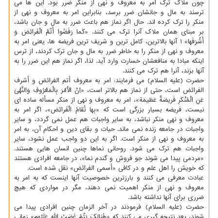
چون ملاک ترک امر به معروف و نهی از منکر ضرر بود. این ها می
ترسند به مال و جانشان ضرر برسد، بنابراین امر به معروف و نهی از
منکر را ترک کرده اند. حال اگر نماز هم باعث ضرر به مال و جان باشد،
بر مبنای همان ملاک آنرا ترک می کنند. «کَما رَفَضُوا أَتّمَّ الْفَرائِضَ وَ
أَشْرَفَها» ۱ آنها بالاترین، کامل ترین و شریف ترین فریضه ها، یعنی امر به
معروف و نهی از منکر را به خاطر ضرر به مال و جان ترک کردند، از ترس
اینکه مبادا به منافعشان خسارت وارد آید. لذا، اگر نماز هم این ضرر را به
آنها بزند، آنرا هم ترک می کنند.
حضرت (علیه السلام) می فرمایند: امر به معروف أتم الفرائض و أشرف
الفرائض است، حتی از نماز هم بالاتر است، «اِنَّ الاَْمْرَ بِالْمَعْرُوفِ وَالنَّهْیَ
عَنِ الْمُنْکَرِ فَریضَةٌ عَظیمَة»، امر به معروف و نهی از منکر مسأله ساده ای
نیست، فریضه بسیار بزرگی است که «بِها تُقامُ الْفَرائِض»، اگر امر به
معروف و نهی منکر نباشد، به سایر واجبات هم عمل نمی گردد، و سایر
واجبات در جامعه زنده نمی ماند. حیات و بقای دین و احکام آن، به امر
به معروف و نهی از منکر است. اگر به این دو واجب عمل نشود، سایر
واجبات هم ترک می شود. روحانی نماها چنین انسان هایی هستند.
«مردمی پیدا می شوند جو فروش و گندم نما»، در جامعه افرادی هستند
که خویش را اهل علم و در کافی «أسمی الفرائض» نقل شده است.
عبادت معرفی می کنند و بارزترین خصوصیت آنها اینست که به امر به
معروف و نهی از منکر اهمیت نمی دهند، مگر در مواردی که هیچ
ضرری برای آنها نداشته باشد.
حضرت (علیه السلام) فرمودند در آخر الزمان چنین افرادی پیدا می
شوند، بعد نتیجه گیری می کنند که «هُنالِکَ یَتِّمُ غَضَبُ اللّهِ عَلَیْهِم» زمانی