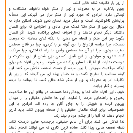
از زیر بار تکلیف شانه خالی کنند.
چون بالاخره امر به معروف و نهی از منکر خواه ناخواه، مشکلات و
تبعاتی دارد. افرادی که مورد نهی از منکر قرار می گیرند، این مسأله
برایشان ناخوشایند است و دیگر مرید انسان نمی شوند، امکان دارد به
دنبال این نهی از منکر مثلا کمک های مادی و احترامی که برای انسان
داشتند دیگر انجام ندهند و از اطراف انسان پراکنده شوند. اگر انسان
بگوید چرا این منکر را انجام می دهی، یا اینکه فلان معامله ات درست
نیست، چرا مراسم ازدواج را این گونه بر پا کردی، چرا در فلان مجلس
مطرب بردی، چرا در آن جا مجلس رقص به راه انداختی، چرا مرتکب
گناه شدی، و مواردی از این قبیل، کسانی نهی شدن از این منکرات را
دوست ندارند، از اطراف انسان پراکنده می شوند. و برخی افراد هم برای
اینکه موقعیت خویش را بین مردم از دست ندهند، تلاش می کنند این
گونه مطالب را مطرح نکنند، و به دنبال بهانه ای می گردند که از زیر بار
تکلیف امر به معروف و نهی از منکر شانه خالی کنند، تا بتوانند با مردم
بسازند و کنار بیایند.
خوب، این افراد عالم نما و روحانی نما هستند، در واقع این ها صلاحیت
رهبری و راهنمایی مردم را ندارند. این ها عالمان حقیقی را از میدان
بیرون کرده و خویش را به جای آنان جا زده اند. افرادی با این
خصوصیات برای اینکه عالمان حقیقی را از صحنه بیرون کنند، باید کاری
انجام دهند که آنها را از چشم مردم بیندازند.
لذا تلاش می کنند برای آن عالم حقیقی، برچسب هایی درست کنند،
نقطه ضعف هایی پیدا کنند. ساده ترین کاری که می توانند انجام دهند