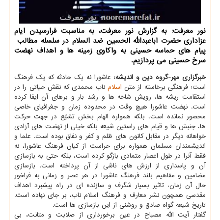
نور معرفت: به گزارش نور معرفت، به مناسبت فرارسیدن ایام
عزاداری حضرت اباعبدالله الحسین ضد السلام در سلسله مطالب
پیام های حماسه حسینی به واکاوی زمینه ها و اهداف نهضت
سرخ حسینی می پردازیم.
خبرگزاری مهر-گروه دین و اندیشه:
عاشورا نه یک حادثه که یک فرهنگ
است؛ فرهنگی برخاسته از متن
اسلام
ناب محمدی که نقش حیاتی را در
استقامت ریشه ها، رویش شاخه ها و رشد بار و برهای آن ایفا کرده
است. نهضت عاشورا هیچ وقت در محدوده زمان و جغرافیای خاصی
محصور نمانده است، بلکه همواره الهام بخش تشیّع در جهت حرکت
ها، جنبش ها و قیام های راستین شیعه بلکه خیلی از نهضت های آزادی
خواهانه دیگر در مقابل کانون های ظلم و کفر و نفاق بوده است. علما و
اندیشمندان مسلمان همواره برای حراست از کیان فرهنگ عاشورا، نه
فقط آنرا در طول اعصار متمادی بازگو کرده است، بلکه حتی به بازسازی
آن و پاسداری از ارزش های ناشی از آن پرداخته است. بازسازی
مضامین و مفاهیم بلند فرهنگ عاشورا در هر عصر و زمانی به فراخور
حال آن زمان، تاثیر بسیار شگرف و سازنده ای در راه پیشبرد اهداف
مقدسی همچون نشر معارف و فرهنگ اسلام ناب، بر جای نهاده است.
تاریخ شیعه گواه صادق و روشنی از این بازسازی ها است.
گفتار آیت الله مصباح در عین برخورداری از صلابت و متانت، بی