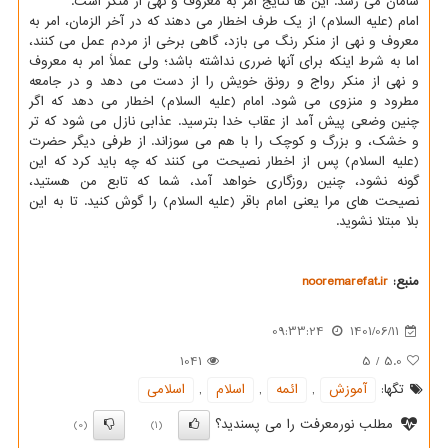
سامان می رسد. این ها نتایج امر به معروف و نهی از منکر است.
امام (علیه السلام) از یک طرف اخطار می دهند که در آخر الزمان، امر به
معروف و نهی از منکر رنگ می بازد، گاهی برخی از مردم عمل می کنند،
اما به شرط اینکه برای آنها ضرری نداشته باشد؛ ولی عملاً امر به معروف
و نهی از منکر رواج و رونق خویش را از دست می دهد و در جامعه
مطرود و منزوی می شود. امام (علیه السلام) اخطار می دهد که اگر
چنین وضعی پیش آمد از عقاب خدا بترسید. عذابی نازل می شود که تر
و خشک، و بزرگ و کوچک را با هم می سوزاند. از طرفی دیگر حضرت
(علیه السلام) پس از اخطار نصیحت می کنند که چه باید کرد که این
گونه نشود، چنین روزگاری خواهد آمد، شما که تابع من هستید،
نصیحت های مرا یعنی امام باقر (علیه السلام) را گوش کنید. تا به این
بلا مبتلا نشوید.
منبع:
nooremarefat.ir
09:33:24
1401/06/11
1041
5
/
5.0
تگها:
آموزش
,
ائمه
,
اسلام
,
اسلامی
مطلب نورمعرفت را می پسندید؟
(0)
(1)