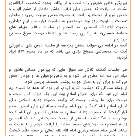
پیرایگی خاص خویش را داشت، و از برکات وجود شخصیت گرانقدری
نشأت می یافت که زبانش بیان قرآنی، دلش مالامال از عشق الهی، و
جانش لبریز از محبت و ارادت به حضرت ختمی مرتبت (ص) و خاندان
عصمت و طهارت (ع) بود. درصددیم به مناسبت فرارسیدن ایام عزاداری
حضرت اباعبدالله الحسین ضد السلام در سلسله مطالب
«پیام های
حماسه حسینی»
به واکاوی زمینه ها و اهداف نهضت سرخ حسینی
بپردازیم.
آنچه در ادامه می خوانید بخش پانزدهم از سلسله درس های عاشورایی
آیت الله محمدتقی مصباح یزدی می باشد که در ماه محرم ۱۴۲۱ ایراد
گردید:
طی جلسات گذشته تلاش شد سوال هایی که پیرامون مسائل عاشورا و
قیام ابی عبد الله مطرح می شود و به ذهن نوجوان ها و جوانان خطور
می کند و برای آن به دنبال جواب روشنی هستند، بررسی شود.
از جمله مسائلی که دیشب اشاره کردم، این بود که همه ما شنیده ایم
قیام ابی عبد الله برای احیای اسلام بود. این یک عنوان کلی است، و
درست برای ما روشن نیست که چگونه حضرت (علیه السلام) برای
احیای اسلام قیام کرد؟ و این قیام چگونه وسیله ای برای احیای اسلام
قرار گرفت؟ آیا حضرت (علیه السلام) به هدفی که برای آن قیام کرده
بود رسید یا نه؟ دیشب قسمتی از وصیت حضرت ابی عبد الله الحسین
(علیه السلام) به برادرشان محمد حنفیه را قرائت کردم و با عنایت به
بیانات اخیر مقام معظم رهبری ادام اللّه ظله العالی بر جمله «اِنَّما خَرَجْتُ