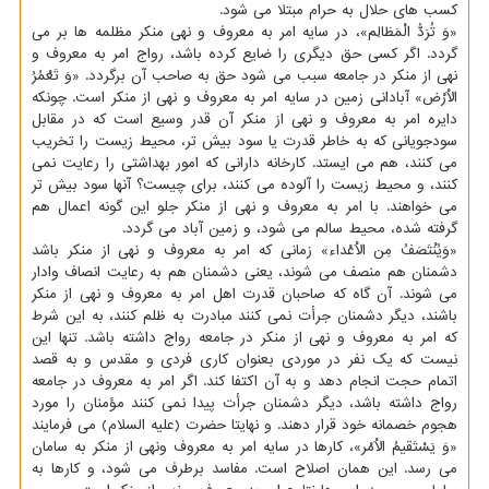
کسب های حلال به حرام مبتلا می شود.
«وَ تُرَدُّ الْمَظالِم»، در سایه امر به معروف و نهی منکر مظلمه ها بر می
گردد. اگر کسی حق دیگری را ضایع کرده باشد، رواج امر به معروف و
نهی از منکر در جامعه سبب می شود حق به صاحب آن برگردد. «وَ تَعْمُرُ
الاَْرْض» آبادانی زمین در سایه امر به معروف و نهی از منکر است. چونکه
دایره امر به معروف و نهی از منکر آن قدر وسیع است که در مقابل
سودجویانی که به خاطر قدرت یا سود بیش تر، محیط زیست را تخریب
می کنند، هم می ایستد. کارخانه دارانی که امور بهداشتی را رعایت نمی
کنند، و محیط زیست را آلوده می کنند، برای چیست؟ آنها سود بیش تر
می خواهند. با امر به معروف و نهی از منکر جلو این گونه اعمال هم
گرفته شده، محیط سالم می شود، و زمین آباد می گردد.
«وَیُنْتَصَفُ مِن الاَْعْداء» زمانی که امر به معروف و نهی از منکر باشد
دشمنان هم منصف می شوند، یعنی دشمنان هم به رعایت انصاف وادار
می شوند. آن گاه که صاحبان قدرت اهل امر به معروف و نهی از منکر
باشند، دیگر دشمنان جرأت نمی کنند مبادرت به ظلم کنند، به این شرط
که امر به معروف و نهی از منکر در جامعه رواج داشته باشد. تنها این
نیست که یک نفر در موردی بعنوان کاری فردی و مقدس و به قصد
اتمام حجت انجام دهد و به آن اکتفا کند. اگر امر به معروف در جامعه
رواج داشته باشد، دیگر دشمنان جرأت پیدا نمی کنند مؤمنان را مورد
هجوم خصمانه خود قرار دهند. و نهایتا حضرت (علیه السلام) می فرمایند
«وَ یَسْتَقیمُ الاَْمْر»، کارها در سایه امر به معروف ونهی از منکر به سامان
می رسد. این همان اصلاح است. مفاسد برطرف می شود، و کارها به