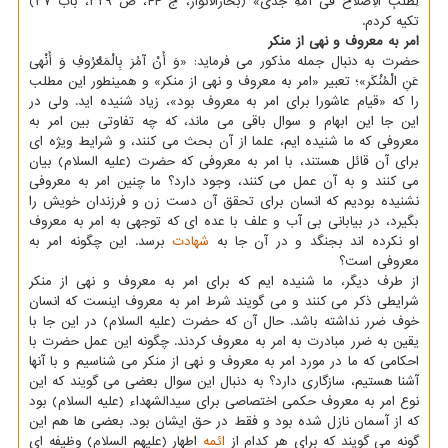
لِطَلَبِ الاِْصْلاح فی أُمَّةِ جَدّی» (بحارالانوار، ج ۴۴، ص ۳۲۹، باب ۳۷)
تکیه کردم.
امر به معروف و نهی از منکر
حضرت به دنبال جمله مذکور می فرماید: «وَ أَنْ آمُرَ بِالْمَعْرُوفِ وَ أَنْهی
عَنِ الْمُنْکَر»؛ تعبیر «امر به معروف و نهی از منکر» و همینطور این مطلب
را که «قیام عاشورا برای امر به معروف بود»، زیاد شنیده اید. ولی در
این جا این ابهام و سوال باقی می ماند، که چه تفاوتی بین امر به
معروفی که ما شنیده ایم، علما از آن بحث می کنند، و شرایط ویژه ای
برای آن قائل هستند، با امر به معروفی که حضرت (علیه السلام) بیان
می کنند و به آن عمل می کنند، وجود دارد؟ ما چنین امر به معروفی
نشنیده بودیم که انسان برای تحقق آن دست زن و فرزندان خویش را
بگیرد، در بیابانی بی آب و علف با عده ای که توجهی به امر به معروف
او نکرده اند بجنگد و در آن جا به
شهادت
برسد. این چگونه امر به
معروفی است؟
از طرف دیگر، ما شنیده ایم که برای امر به معروف و نهی از منکر
شرایطی ذکر می کنند و می گویند شرط امر به معروف اینست که انسان
خوف ضرر نداشته باشد. حال آن که حضرت (علیه السلام) در این جا با
یقین به ضرر مبادرت به امر به معروف کردند. چگونه این عمل حضرت با
احکامی که ما در مورد امر به معروف و نهی از منکر می شناسیم و با آنها
آشنا هستیم، سازگاری دارد؟ به دنبال این سوال بعضی می گویند که این
نوع امر به معروف حکمی اختصاصی برای سیدالشهداء (علیه السلام) بود
که از آسمان نازل شده بود و فقط در حق ایشان بود. بعضی ها هم این
گونه می گویند که برای هر کدام از
ائمه
اطهار (علیهم السلام) وظیفه ای