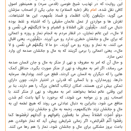
این روایت که در تهذیب شیخ طوسی (قدس سره) و همینطور اصول
کافی نقل شده،
امام
باقر (علیه السلام) به جابر، یکی از اصحاب سرّشان
می گوید: «یَتْبَعُونَ زَلاّتِ العُلَماء وَ فَسادَ عِلْمِهِم»، این ها اشتباهات،
لغزش ها و مواردی از عمل عالمان حقیقی را که اشتباه و غلط بوده
دنبال می کنند. «یُقْبِلُونَ عَلَی الصَّلاةِ وَ الصّیامِ وَ ما لایَکْلِمُهُم فی نَفْس وَ
لا مال»، این عالم نمایان، در انظار مردم به انجام نماز و روزه و اعمالی
که برای مال و جانشان خطری ندارد رو می آورند. «یُقْبِلُون»، یعنی اقبال
می کنند، به نماز و روزه رو می آورند، «وَ ما لا یَکْلِمُهُم فی نَفْس وَ لا
مال»، یعنی اعمالی را برمی گزینند که به مال و جانشان صدمه ای وارد
نمی سازد.
و حال آن که امر به معروف و نهی از منکر به مال و جان انسان صدمه
می رساند، اگر امر به معروف و نهی از منکر صورت بگیرد، حداقل کمک
هایی را که دیگران به انسان می کردند، قطع می کنند. پولدارها، سرمایه
دارها، زورمداران، و یا کسانی که قدرتی در اختیار دارند، چون دارای
تمکن بیش تری هستند، امکان ارتکاب گناهان بزرگ را هم دارند، بنا بر
این وقتی عالم نماها بخواهند امر به معروف و نهی از منکر کنند با
اصحاب زور و زر مواجه می شوند، که برخورد با آنها باعث کم شدن
منافع می شود، بنابراین به دنبال عبادتی می روند که هیچ لطمه ای به
مال و جانشان نزند «لایکلمهم»، زخمه به مال و جانشان نزند.
«وَلَو أَضَرَّت الصَّلاةُ بِسائِرِ ما یَعْمَلُونَ بِاَمْوالِهِم وِ أَبْدانِهِم لَرَفَضُوها کَما
رَفَضُوا أَتَّمَ الْفَرائِض» اگر زمانی شرایطی پیش آید که نماز خواندن هم
باعث بروز مشکلی برای مال و جانشان شود، نماز را هم رها می کنند.