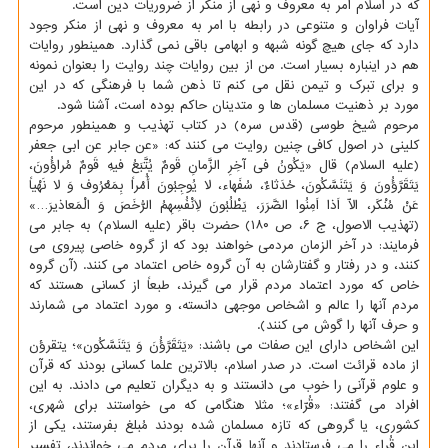
که در اسلام امر به معروف و نهی از منکر از ضروریات دین است.
آیات فراوان و متنوعی در رابطه با امر به معروف و نهی از منکر وجود
دارد که جای هیچ گونه شبهه و ابهامی باقی نمی گذارد. همینطور روایات
هم در اینباره بسیار است. من از بین روایات چند روایت را بعنوان نمونه
و برای تبرک و تیمن نقل می کنم تا ذهن شما با فرهنگی که در این
مورد بر ذهنیت مسلمان ها و متدینان حاکم بوده است، آشنا شود.
مرحوم شیخ طوسی (قدس سره) در کتاب تهذیب و همینطور مرحوم
کلینی در اصول کافی چنین روایت می کنند که: «عن جابر عن ابی جعفر
(علیه السلام) قال «یَکُونُ فی آخِرِ الزَّمانِ قَومٌ یُتَّبَعُ فیهِ قَومٌ مُراؤُونَ،
یَتَقَرَّؤُونَ وَ یَتَنَسَّکُونَ، حُدَثاءٌ، سُفَهاء، لا یُوجِبُونَ أُمْراً بِمَعْرُوف وَ لا نَهْیاً
عَنْ مُنْکَر، الاّ اَذا اَمِنُوا الضَّرَرَ، یَطْلُبُونَ لاَِنْفُسِهِمُ الرُّخَصَ وَ الْمَعاذیرَ…»
(تهذیب الاصول، ج ۶، ص ۱۸۰) حضرت باقر (علیه السلام) به جابر می
فرمایند: در آخر الزمان مردمی خواهند بود که از گروه خاصی پیروی می
کنند، و در رفتار و گفتارشان به آن گروه خاص اعتماد می کنند. (آن گروه
خاص که مورد اعتماد مردم قرار می گیرند، طبعاً از کسانی هستند که
مردم آنها را عالم و اشخاص موجهی دانسته، و مورد اعتماد می شمارند
و حرف آنها را گوش می کنند).
این اشخاص دارای این صفات می باشند: «یَتَقَرَّؤُنَ وَ یَتَنَسَّکُون»؛ یتقرؤن
از ماده قرائت است. در صدر اسلام، بالاترین علما کسانی بودند که قرآن
و علوم قرآنی را خوب می دانستند و به دیگران تعلیم می دادند. به این
افراد می گفتند: «قُرّاء»؛ مثلا هنگامی که می خواستند برای شهری،
کشوری، یا گروهی که تازه مسلمان شده بودند مُبلغ بفرستند، یکی از
این قُراء را می فرستادند و آنها قرآن را برای مردم می خواندند، تفسیر