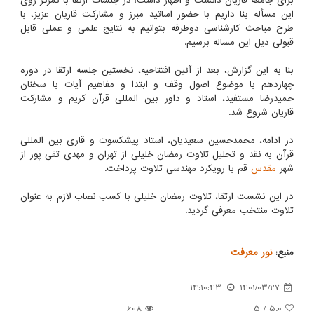
برای جامعه قاریان دانست و اظهار داشت: در جلسات ارتقا با تمرکز روی
این مسأله بنا داریم با حضور اساتید مبرز و مشارکت قاریان عزیز، با
طرح مباحث کارشناسی دوطرفه بتوانیم به نتایج علمی و عملی قابل
قبولی ذیل این مساله برسیم.
بنا به این گزارش، بعد از آئین افتتاحیه، نخستین جلسه ارتقا در دوره
چهاردهم با موضوع اصول وقف و ابتدا و مفاهیم آیات با سخنان
حمیدرضا مستفید، استاد و داور بین المللی قرآن کریم و مشارکت
قاریان شروع شد.
در ادامه، محمدحسین سعیدیان، استاد پیشکسوت و قاری بین المللی
قرآن به نقد و تحلیل تلاوت رمضان خلیلی از تهران و مهدی تقی پور از
شهر
مقدس
قم با رویکرد مهندسی تلاوت پرداخت.
در این نشست ارتقا، تلاوت رمضان خلیلی با کسب نصاب لازم به عنوان
تلاوت منتخب معرفی گردید.
منبع:
نور معرفت
14:10:43
1401/03/27
608
5
/
5.0