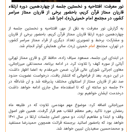
نور معرفت: افتتاحیه و نخستین جلسه از چهاردهمین دوره ارتقاء
قاریان ممتاز قرآن کریم، باحضور برخی از قاریان ممتاز سراسر
کشور، در مجتمع امام خمینی(ره)، اجرا شد.
به گزارش نور معرفت به نقل از مهر، افتتاحیه و نخستین جلسه از
چهاردهمین دوره ارتقا قاریان ممتاز قرآن کریم، باحضور برخی از قاریان
و مشارکت برخط و تصویری تعداد دیگری از قراء ممتاز سراسر کشور،
در تهران، مجتمع
امام
خمینی (ره)، سالن همایش کوثر انجام شد.
در ابتدای این جلسه، مسعود سیاف زاده، حافظ کل و قاری ممتاز تهرانی
آیاتی از سوره کهف را تلاوت کرد. در ادامه برنامه، محمدتقی میرزاجانی،
معاون اجرائی شورای عالی قرآن، ضمن خیرمقدم به اعضا اظهار داشت:
در این دوره، بعد از فراخوانی که انتشار یافت، درخواست عضویت حدود
صد نفر از قاریان ممتاز از استانهای مختلف پذیرفته شد و ان شاءالله در
۲۰ جلسه دو ساعته ای که تا اسفندماه سال جاری ادامه خواهد داشت
درخدمت ایشان خواهیم بود.
میرزاجانی اضافه کرد: موضوع مهم مهندسی تلاوت که در طلیعه ماه
رمضان مورد تاکید رهبر معظم انقلاب هم قرار گرفت، همین طور اصول
وقف و ابتدا و مفاهیم آیات، دو محور اصلی جلسات ارتقا در سال ۱۴۰۱
خواهد بود که باحضور اساتید برجسته قرائت همچون حمیدرضا مستفید
و محمدحسین سعیدیان تبیین خواهد شد.