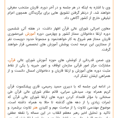
وی با اشاره به اینکه در هر جلسه و در آخر دوره، قاریان منتخب معرفی
خواهند شد، از درنظر گرفتن تشویق هایی برای برگزیدگان همچون اعزام
تبلیغی خارج از کشور آگاهی داد.
معاون اجرائی شورای عالی قرآن اظهار داشت: در هفته آتی ششمین
دوره ارتقا دعاخوانان ممتاز کشور و چهارمین دوره
آموزش
غیرحضوری
قاریان ممتاز هم شروع به کار خواهدنمود و مجموعاً حدود دویست نفر
از ممتازین این عرصه تحت پوشش آموزش های تخصصی قرار خواهند
گرفت.
وی ضمن قدردانی از کوشش های حوزه آموزش شورای عالی
قرآن
،
مشارکت مرکز امور قرآنی سازمان اوقاف و امور خیریه را یکی از نقاط
مثبت دوره های آموزش و ارتقا قاریان و دعاخوانان امسال دانست و از
همراهی ایشان تشکر کرد.
در ادامه این جلسه که با دبیری حمید رحیمی، قاری پیشکسوت قرآن
کریم همراه بود، سیدعلی سرابی، قائم مقام شورای عالی قرآن طی
سخنانی با مؤثر قلمداد کردن دوره های ارتقا شورای عالی قرآن که
ثمرات زیادی را از دهه های گذشته تا حالا به همراه داشته است،
موضوع مهندسی تلاوت را از مباحث مهم و کلیدی
هنر
تلاوت برشمرد و
تاکید و تحلیل اخیر رهبر معظم انقلاب در این مساله را نقطه عطفی