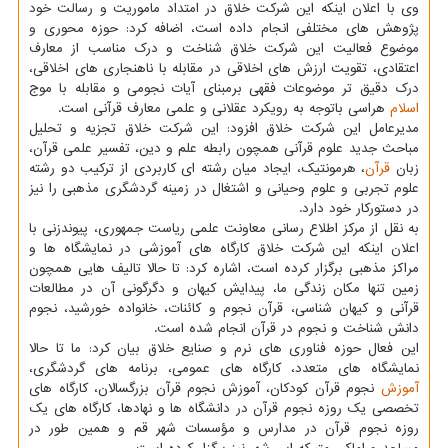
وی با اعلان اینکه این شرکت خلاق در امتداد ماموریت و رسالت خود
پژوهش های مختلفی انجام داده است، اضافه کرد: حوزه محوری و
موضوع فعالیت این شرکت خلاق شناخت و درک مناسب از معارف
اعتقادی، تقویت ارزش های اخلاقی در مقابله با ناهنجاری های اخلاقی،
درک دقیق تر موضوعات فقهی برمبنای آیات نجومی و مقابله با موج
اسلام
هراسی باتوجه به رویکرد عقلانی و علمی معارف قرآنی است.
مدیرعامل این شرکت خلاق افزود: این شرکت خلاق تجزیه و تحلیل
مباحث جدید علوم قرآنی همچون رابطه علم و دین، تفسیر علمی قرآن،
زبان
قرآن
، هرمونتیک، ایجاد میان رشته ای کاربردی از ترکیب دو رشته
علوم تجربی و علوم وحیانی و اشتغال در زمینه گردشگری مذهبی را نیز
در دستورکار خود دارد.
به نقل از مرکز اطلاع رسانی معاونت علمی ریاست جمهوری، پیوندزنی با
اعلان اینکه این شرکت خلاق کارگاه های آموزشی در نمایشگاه ها و
مراکز مذهبی برگزار کرده است، اشاره کرد: تا حالا تالیف هایی همچون
زمین تنها مکان زندگی ما، پیدایش کیهان و دگرگونی آن در مطالعات
قرآنی و کیهان شناسی، قرآن نجوم و کائنات، خانواده خورشید، نجوم
دانش شناخت و نجوم در قرآن انجام شده است.
این فعال حوزه فناوری های نرم و صنایع خلاق بیان کرد: ما تا حالا
نمایشگاه های متعدد، کارگاه های عمومی، برنامه های گردشگری،
آموزش
نجوم قرآن کودکان، آموزش نجوم قرآن بزرگسالان، کارگاه های
تخصصی یک روزه نجوم قرآن در دانشگاه ها و نهادها، کارگاه های یک
روزه نجوم قرآن در مدارس و مؤسسات شهر قم و همین طور در