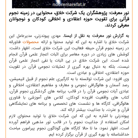
نور معرفت: پژوهشگران یک شرکت خلاق، محتوایی در زمینه نجوم
قرآنی برای تقویت حوزه اعتقادی و اخلاقی کودکان و نوجوانان
معرفی کردند.
به گزارش نور معرفت به نقل از ایسنا
، مهدی پیوندزنی، مدیرعامل این
شرکت خلاق با اشاره به این که تولید محتوا و ارائه
محصولات
فناورانه
در زمینه نجوم قرآن حیطه فعالیت این شرکت خلاق است، اظهار داشت:
کوشش های زیادی در دوره معاصر برای اثبات اعجاز علمی قرآن انجام
شده است. این شرکت خلاق در پی اثبات یا نفی اعجاز علمی قرآن
نیست، بلکه به دنبال بهره گیری از تمثیلات نجومی قرآن در تقویت
حوزه اعتقادی، اخلاقی و عبادی است.
وی افزود: این شرکت توانسته با به کارگیری علم نجوم از قبیل انیمیشن،
رصد آسمان و هالوگرافی نجومی و معارف و مفاهیم اعتقادی، اخلاقی و
عبادی آیات نجومی قرآن را در قالب برنامه های گردشگری نجوم قرآن،
کتاب های واقعیت افزوده کودکان، کلاس های آموزشی با فناوری
هالوگرافی، کارگاه ها و نشست های تخصصی و برنامه های نمایشگاهی
قرآن و عترت، با جذابیت بیشتر ارائه کند.
پیوندزنی با اشاره به این که این شرکت خلاق با تولید محتوای لازم
امکان استفاده از جذابیت نجوم را در قالب تور مذهبی فراهم آورده
است، اظهار نمود: ما تا حالا کارگاه های گوناگون نجوم پیرامون مباحث
خداشناسانه با بهره گیری از قرآن برگزار کرده ایم.