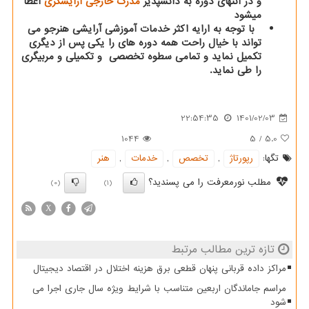
و در انتهای دوره به دانشپذیر
مدرک خارجی ارایشگری
اعطا
میشود
با توجه به ارایه اکثر خدمات آموزشی آرایشی هنرجو می
تواند با خیال راحت همه دوره های را یکی پس از دیگری
تکمیل نماید و تمامی سطوه تخصصی و تکمیلی و مربیگری
را طی نماید.
22:54:35
1401/02/03
1044
5
/
5.0
تگها:
رپورتاژ
,
تخصص
,
خدمات
,
هنر
مطلب نورمعرفت را می پسندید؟
(0)
(1)
X
تازه ترین مطالب مرتبط
مراکز داده قربانی پنهان قطعی برق هزینه اختلال در اقتصاد دیجیتال
مراسم جاماندگان اربعین متناسب با شرایط ویژه سال جاری اجرا می
شود