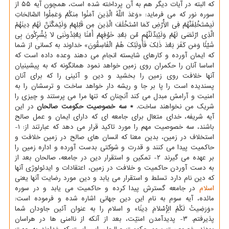
که البته در آیات دیگر هم به آن پرداخته شده است، همچون آیه ۵۵ از
سوره نور که می فرماید: «وَعَدَ اللَّهُ الَّذِینَ آمَنُوا مِنکُمْ وَعَمِلُوا الصَّالِحَاتِ
لَیَسْتَخْلِفَنَّهُمْ فِی الْأَرْضِ کَمَا اسْتَخْلَفَ الَّذِینَ مِن قَبْلِهِمْ وَلَیُمَکِّنَنَّ لَهُمْ دِینَهُمُ
الَّذِی ارْتَضَی لَهُمْ وَلَیُبَدِّلَنَّهُم مِّن بَعْدِ خَوْفِهِمْ أَمْنًا یَعْبُدُونَنِی لَا یُشْرِکُونَ بِی
شَیْئًا وَمَن کَفَرَ بَعْدَ ذَلِکَ فَأُولَئِکَ هُمُ الْفَاسِقُونَ» خداوند به کسانی از شما
که ایمان آورده و کارهای شایسته انجام می دهند وعده داده است که
اساسا آنان را حکمران روی زمین خواهد نمود همانگونه که به پیشینیان
آنها خلافت روی زمین را بخشید و دین و آئینی را که برای آنان
پسندیده است را پا بر جا و ریشه دار خواهد ساخت و ترسشان را به
امنیت و آرامش مبدل می کند آنچنان که تنها مرا می پرستند و چیزی را
شریک من نخواهند ساخت.
* سه خصوصیت حکومت صالحان
در این
آیه شریفه، خدای متعال برای جامعه ای که دارای ایمان و عمل صالح
باشند، سه خصوصیت مهم را مورد تاکید قرار می دهد که عبارتند از: ۱-
استخلاف در زمین، بدین معنا که انسان های صالح در زمین خلافت و
حاکمیت پیدا می کنند و قدرت و شوکتی بدست آورده و اداره زمین را
بر عهده می گیرند ۲- تمکین و استقرار دین در جامعه، صالحان بعد از
به دست آوردن حاکمیت و خلافت در زمین، اعتقادات و ایدئولوژی آنها
که دین نام دارد تسلط و استقرار می یابد و دین مورد رضایت آنها یعنی
اسلام
در جامعه گسترش پیدا کرده و حاکمیت می یابد و در سوره
مائده، آیه سوم به نام این دین جهانی اشاره شده و فرموده است:
«وَرَضِیتُ لَکُمُ الْإِسْلَامَ دِینًا» و اسلام را به عنوان آئین جاودان شما
پذیرفتم. ۳- پدیدآمدن امنیّت، بعد از آنکه از ناامنی ها در هراسان