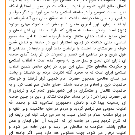
بودند. خصوصیت سوم حکومت صالحان این است که خداوند به جهت
اعمال صالح آنان، علاوه بر قدرت و حاکمیت در زمین و استقرار احکام
دین، امنیت عمومی را در جامعه اسلامی پدید می آورد و دیگر خوف و
هراسی از ناامنی ها نخواهند داشت. البته تحقق اصلی این آیه شریفه، در
ارتباط با زمان ظهور آخرین منجی عالم بشریت، حضرت مهدی موعود
(عج) است ولیکن مسلماً به میزانی که افراد جامعه ای اهل ایمان و
عمل صالح باشند، خدای متعال وعده فرموده است تا این سه محور
اساسی، یعنی خلافت در زمین، استقرار دین در جامعه و تبدیل شدن
خوف و هراسشان به امنیت را برایشان پدید آورد و بارها در مقاطعی از
طول تاریخ و در مناطقی این تغییر و تحولات در اثر پدید آمدن جامعه
ای دارای اهل ایمان و عمل صالح به وجود آمده است.
* انقلاب اسلامی
و حکومت صالحان
مثال عینی این مورد در زمان حاضر، همین انقلاب
اسلامی ایران است که به مجرد آنکه اکثریت مردم بپا خاستند و پشت
سر انسان صالحی همچون حضرت امام خمینی قرار گرفتند و خواستار
حاکمیت دین و اسلام در جامعه شدند، خدای متعال هم لطف کرد و به
حاکمیت ظالمان و ستمگران در این کشور علوی تمام کرد و فرزندی از
تبار حضرت زهرا (س) را بر مسند حکومت نشاند و دین در چنین جامعه
ای رسمیت پیدا کرد و نامش «جمهوری اسلامی» شد و بحمد الله
امنیت عمومی هم فراهم گردید و مردم در سایه حاکمیت ولی فقیه و
در پرتو مکتب اسلام در کمال امنیت به سر می برند. البته این رابطه ای
که شرح کردیم یعنی در جامعه ای که اکثریت آن اهل ایمان و عمل
صالح باشند، حکومت به صالحان می رسد و دین اقامه می شود و
امنیت برقرار می شود، جهت معکوس هم دارد یعنی اگر جامعه ای