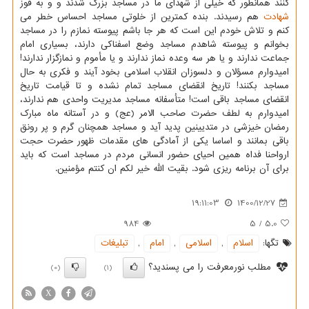
کنند همانطور که خیلی از شهدای ما در مساجد بزرگ شدند و و به فوز
شهادت
هم رسیدند. بنده کمترین از خلوتی مساجد احساس خطر می
کنم و تلاش خودم این است که هر جا باشم پیوسته نمازم را در مساجد
بخوانم و پیوسته شاهدم مساجد وضع اسفناکی دارند، بسیاری امام
جماعت ندارند و یا هر سه وعده نماز ندارند و یا مأموم و نمازگزار ندارند!
امیدوارم مسؤلان و دلسوزان انقلاب اسلامی بخود آیند و فکری به حال
مساجد بکنند! تاریخ انقضای مساجد تمام نشده و تا قیامت تاریخ
انقضای مساجد باقی است! متأسفانه مساجد مدیریت واحدی هم ندارند،
امیدوارم به لطف حضرت صاحب الامر (عج) و در آستانه ماه مبارک
رمضان خیزشی در متدیینین پدید آید و مساجد همچنان گرم و پر رونق
باقی بمانند و اساسا یکی از آمادگی های مقدمات ظهور حضرت حجت
ارواحنا فداه همین احیای حضور انسانی مردم در مساجد است که باید
برای آن برنامه ریزی شود. بقیت الله خیر لکم ان کنتم مؤمنین.
19:11:03
1400/12/27
984
5
/
5.0
تگها:
اسلام
,
اسلامی
,
امام
,
تبلیغات
مطلب نورمعرفت را می پسندید؟
(0)
(1)
X