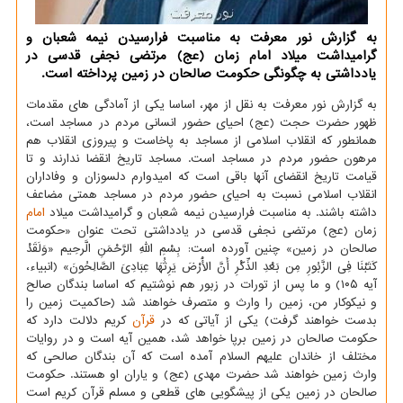
به گزارش نور معرفت به مناسبت فرارسیدن نیمه شعبان و
گرامیداشت میلاد امام زمان (عج) مرتضی نجفی قدسی در
یادداشتی به چگونگی حکومت صالحان در زمین پرداخته است.
به گزارش نور معرفت به نقل از مهر، اساسا یکی از آمادگی های مقدمات
ظهور حضرت حجت (عج) احیای حضور انسانی مردم در مساجد است،
همانطور که انقلاب اسلامی از مساجد به پاخاست و پیروزی انقلاب هم
مرهون حضور مردم در مساجد است. مساجد تاریخ انقضا ندارند و تا
قیامت تاریخ انقضای آنها باقی است که امیدوارم دلسوزان و وفاداران
انقلاب اسلامی نسبت به احیای حضور مردم در مساجد همتی مضاعف
داشته باشند. به مناسبت فرارسیدن نیمه شعبان و گرامیداشت میلاد
امام
زمان (عج) مرتضی نجفی قدسی در یادداشتی تحت عنوان «حکومت
صالحان در زمین» چنین آورده است: بِسْمِ اللّهِ الرَّحْمَنِ الَّرحِیم «وَلَقَدْ
کَتَبْنَا فِی الزَّبُورِ مِن بَعْدِ الذِّکْرِ أَنَّ الْأَرْضَ یَرِثُهَا عِبَادِیَ الصَّالِحُونَ» (انبیاء،
آیه ۱۰۵) و ما پس از تورات در زبور هم نوشتیم که اساسا بندگان صالح
و نیکوکار من، زمین را وارث و متصرف خواهند شد (حاکمیت زمین را
بدست خواهند گرفت) یکی از آیاتی که در
قرآن
کریم دلالت دارد که
حکومت صالحان در زمین برپا خواهد شد، همین آیه است و در روایات
مختلف از خاندان علیهم السلام آمده است که آن بندگان صالحی که
وارث زمین خواهند شد حضرت مهدی (عج) و یاران او هستند. حکومت
صالحان در زمین یکی از پیشگویی های قطعی و مسلم قرآن کریم است