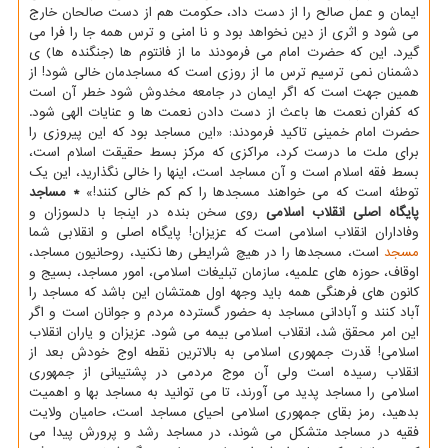
ایمان و عمل صالح را از دست داد، حکومت هم از دست صالحان خارج
می شود و اثری از دین نخواهد بود و نا امنی و ترس همه جا را فرا می
گیرد. این که حضرت امام می فرمودند ما از فانتوم ها (جنگنده ها) ی
دشمنان نمی ترسیم ترس ما از روزی است که مساجدمان خالی شود! از
همین جهت است که اگر ایمان در جامعه مخدوش شود خطر آن است
که کفران نعمت ها باعث از دست دادن نعمت ها و عنایات الهی شود.
حضرت امام خمینی تاکید فرمودند: «این مساجد بود که این پیروزی را
برای ملت ما درست کرد، مراکزی که مرکز بسط حقیقت اسلام است،
بسط فقه اسلام است و آن مساجد است، اینها را خالی نگذارید، این یک
توطئه است که می خواهند مسجدها را کم کم خالی کنند!»
* مساجد
پایگاه اصلی انقلاب اسلامی
روی سخن بنده در اینجا با دلسوزان و
وفاداران انقلاب اسلامی است که عزیزان! پایگاه اصلی و انقلابی شما
مسجد
است، مسجدها را در هیچ شرایطی رها نکنید، روحانیون مساجد،
اوقاف، حوزه های علمیه، سازمان تبلیغات اسلامی، امور مساجد، بسیج و
کانون های فرهنگی همه باید وجهه اول همتشان این باشد که مساجد را
آباد کنند و آبادانی مساجد به حضور گسترده مردم و جوانان است و اگر
این امر محقق شد، انقلاب اسلامی بیمه می شود. عزیزان و یاران انقلاب
اسلامی! قدرت جمهوری اسلامی به بالاترین نقطه اوج خودش بعد از
انقلاب رسیده است ولی آن موج مردمی در پشتیبانی از جمهوری
اسلامی را مساجد پدید می آورند، تا می توانید به مساجد بها و اهمیت
بدهید، رمز بقای جمهوری اسلامی احیای مساجد است، حامیان ولایت
فقیه در مساجد متشکل می شوند، در مساجد رشد و پرورش پیدا می