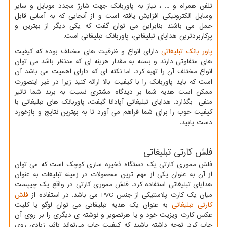
تلفن همراه و ... ، نیاز به پاوربانک جهت شارژ مجدد موبایل و سایر
وسایل الکترونیکی افزایش یافته است و از آنجایی که به آسانی قابل
حمل می باشند بنابراین می توان گفت که یکی دیگر از بهترین و
پرکاربردترین هدایای تبلیغاتی، پاوربانک تبلیغاتی است.
پاور بانک‌ تبلیغاتی
دارای انواع و ظرفیت ‌های مختلف بوده که کیفیت
های متفاوتی دارند و بسته به مقدار هزینه ای که مدنظر باشد می توان
انواع مختلف آن را تهیه کرد. اما نکته ای که دارای اهمیت می باشد آن
است که باید پاوربانک را با کیفیت بالا ارائه کنید زیرا در غیر اینصورت
ممکن است هدیه شما بر دیدگاه مشتری نسبت به برند شما تاثیر
منفی بگذارد. هدایای تبلیغاتی آپادانا گیفت، پاوربانک های تبلیغاتی با
کیفیت خوب را برای شما فراهم می آورد تا به بهترین نتایج و بازخورد
دست یابید.
فلش كارتی تبليغاتی
فلش مموری کارتی یک دستگاه ذخیره سازی کوچک است که می توان
از آن به عنوان یکی از مهم ترین محصولات در زمینه تبلیغات به عنوان
هدایای تبلیغاتی استفاده کرد. فلش مموری کارتی در واقع یک چیپست
میان یک کارت پلاستیکی از جنس
PVC
می باشد. در استفاده از
فلش
کارتی تبلیغاتی
به عنوان یک هدیه تبلیغاتی می توان لوگو یا کلیت
عکس کارت ویزیت خود و یا هرتصویر و نوشته ی دیگری را بر روی آن
چاپ کرد. توجه داشته باشید که کیفیت چاپ می‌تواند تاثیر زیادی روی