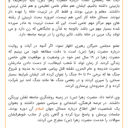
آیت الله رمضانی گفت: درباره حضرت زهرا (س) باید بازتعریف و
بازبینی داشته باشیم، ایشان هم مقام علمی تعلیمی و هم شان تربیتی
داشتند. معلم و مربی بودند و فقط کار در تربیت خانه را عهده دار
نبودند. مسائل خانه کار کمی هم نیست، امروزه بحث تربیتی از رشته
های مهم مراکز مهم علمی است. این که سمت تربیت به مادر سپرده
شده بسیار مهم می باشد. باتوجه به شأن و جایگاهی که زن دارد و می
تواند یک مربی در خانه باشد، تاثیر زیادی را در عرصه جامعه دارد.
عضو مجلس خبرگان رهبری اظهار نمود: اگر آنچه در آیات و روایت
درباره حضرت زهرا (س) است با دقت مطالعه شود می بینیم که
حضرت زهرا در ۱۹ سال عمر خود در وضعیت و موقعیت های خاصی
زندگی کردند. از زمان تولد تا شعب ابیطالب، از دست دادن مادرشان
حضرت خدیجه و عام الحزن، نقشه قتل پیامبر، هجرت به مدینه و شروع
جنگ ها که برخی ۶۰ تا ۸۰ جنگ را عنوان کرده اند. ایشان شرایط بسیار
سختی را سپری کردند و در بعضی جنگ ها مانند جنگ احد نیز شرکت
کرده و از مجروحان پرستاری کردند.
وی ادامه داد: حضرت زهرا (س) در زمینه روشنگری جامعه نقش پررنگی
داشتند. در عرصه فرهنگی، اجتماعی و سیاسی حضور داشتند و بعنوان
یک شخصیت اهل اطلاع درباره مسائل جهان
اسلام
آن دوره بودند.
جلسات پرسش و پاسخ برپا کرده و گاهی زنان از جانب شوهرانشان
سوالات را خدمت حضرت زهرا (س) مطرح می کردند.