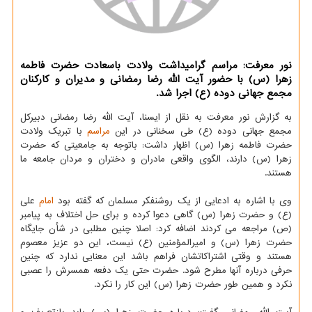
نور معرفت: مراسم گرامیداشت ولادت باسعادت حضرت فاطمه
زهرا (س) با حضور آیت الله رضا رمضانی و مدیران و کارکنان
مجمع جهانی دوده (ع) اجرا شد.
به گزارش نور معرفت به نقل از ایسنا، آیت الله رضا رمضانی دبیرکل
مجمع جهانی دوده (ع) طی سخنانی در این
مراسم
با تبریک ولادت
حضرت فاطمه زهرا (س) اظهار داشت: باتوجه به جامعیتی که حضرت
زهرا (س) دارند، الگوی واقعی مادران و دختران و مردان جامعه ما
هستند.
وی با اشاره به ادعایی از یک روشنفکر مسلمان که گفته بود
امام
علی
(ع) و حضرت زهرا (س) گاهی دعوا کرده و برای حل اختلاف به پیامبر
(ص) مراجعه می کردند اضافه کرد: اصلا چنین مطلبی در شأن جایگاه
حضرت زهرا (س) و امیرالمؤمنین (ع) نیست، این دو عزیز معصوم
هستند و وقتی اشتراکاتشان فراهم باشد این معنایی ندارد که چنین
حرفی درباره آنها مطرح شود. حضرت حتی یک دفعه همسرش را عصبی
نکرد و همین طور حضرت زهرا (س) این کار را نکرد.