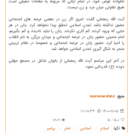
خانواده عوض شود. در تمام آیاتی که مربوط به مقامات حقیقی است
هیچ تفاوتی میان مرد و زن نیست.
آیت الله رمضانی گفت: امروز اگر زن در بعضی عرصه های اجتماعی
حضور نداشته باشد تمدن اسلامی تحقق پیدا نخواهد کرد. زنان در هر
جایی که ورود کردند کم کاری نکردند. زنان را نباید نادیده و کم بگیریم.
امام خمینی حضور زنان در عرصه اجتماعی و میدان بزرگی به نام انقلاب
را احیا کرد. حضور زنان در عرصه اجتماعی و خصوصا در نظام تربیتی
منجر به شکل گیری تمدن اسلامی خواهد شد.
در آخر این مراسم آیت الله رمضانی از بانوان شاغل در مجمع جهانی
دوده (ع) قدردانی نمود.
منبع:
nooremarefat.ir
20:18:34
1400/11/05
1209
5
/
5.0
تگها:
اسلام
,
اسلامی
,
امام
,
پیامبر