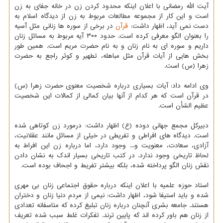
آیت الله رمضانی با اعلان اینکه محدود کردن زن در خانه جفای به زن
است و این کار از مجموعه مطالعات مربوط به زن از دیدگاه اسلام به
دست نمی آید، اظهار داشت:
قرآن
در برخی از سوره ها زنانی مثل آسیه
را بعنوان الگو معرفی کرده است. حدود ۳۰۰ آیه مربوط به مسائل زنان
داریم و سوره ای به نام زنان و به نام حضرت مریم است. همین طور
بخش هایی از آیات قرآن مثل مباهله، تطهیر و کوثر راجع به حضرت
زهرا (س) است.
وی ادامه داد: آیات بسیاری درباره شخصیت معنوی حضرت زهرا (س)
در قرآن است که هر کدام از آنها بیان کمالی از کمالات این شخصیت
عظیم الشأن است.
دبیرکل مجمع جهانی دوده (ع) اظهار داشت: درمورد زن کوتاهی شده
است. دیدگاه های افراطی و تفریطی در خیلی از مسائل مانند عقلانیت،
آزادی، سعادت، معنویت و... وجود دارد، اما درباره زن این افراط به
لحاظ تاریخی وجود ندارد. در کتب تاریخی بسیار اندک به نشان دادن
نقش زنان الگو پرداخته شده، بلکه بیشتر تفریط و اجحاف بوده است.
استاد حوزه علمیه با اعلان اینکه درباره حقوق اجتماعی زنان بی مهری
شده و باید استیفا شود، اظهار داشت: نیمی از مردم دنیا زنان و دختران
هستند. جامعه بشری آنچنان درباره زنان تبلیغ کرده که متاسفانه تعدادی
از زنان هم باور کرده اند که پایین ترند. تفکرات غلط سبب شده تعریف