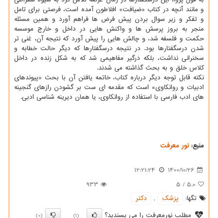
و مانند آنچه در کتاب «ضیافت» افلاطون آمده است، فرصتی برای تامل
و تفکر و زیر سوال بردن پیش فرض ها فراهم آورد و همین مسئله
منجر به بروز پرسش ها و واکنش هایی در داخل و خارج موسسه
حکمت و فلسفه شد، و چالش هایی را پیش آورد که نتیجه آن، غنی تر
شدن درسگفتارها بود. در نتیجه درسگفتارها که دیگر حالت خطابه و
سخنرانی نداشت، بلکه درگیر مفاهیمی شد که به شکل زنده در داخل
کلاس خلق و به بحث گذاشته می شدند.
نکته قابل توجه دیگر درباره کتاب، خاتمه یافتن آن با بحث «پیوندهای
ادبیات و روانکاوی» است که مقدمه ای ست بر گشودن رازهای گنجینه
های ادب فارسی با استفاده از روانکاوی، یا همان دیرینه شناسی ادبی.
منبع:
نور معرفت
12:21:24
1400/10/26
933
5
/
5.0
تگها:
پزشك
,
دكتر
مطلب نورمعرفت را می پسندید؟
(0)
(1)