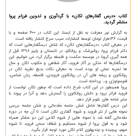
کتاب «درس گفتارهای لکان» با گردآوری و تدوین فرزام پروا
منتشر گردید.
به گزارش نور معرفت به نقل از ایسنا، این کتاب در ۴۰۰ صفحه و با
قیمت ۱۳۶هزار تومان توسط انتشارات سیب سرخ انتشار یافته است.
در معرفی کتاب «درسگفتارهای لکان» که شامل درسگفتارهایی است که
دکتر فرزام پروا، روانپزشک و روانکاو، در تابستان و پاییز ۱۳۹۸ قبل از
همه گیری کرونا در موسسه حکمت و فلسفه برگزار کرد، می خوانیم: این
درسگفتارها که متکی بر آثار فروید، آثار شفاهی و مکتوب لکان و سال
ها تجربه عملی او بوده است به معرفی نکات بدیع نظریه لکان در
روانکاوی و ریشه های آن در روانکاوی فرویدی، فلسفه، زبان شناسی،
فنومنولوژی و... پرداخته است.
پروا همینطور در این کتاب شرح داده است که چطور لکان توانست از
فروید فراتر برود و دانش روانکاوی را گسترش دهد و آنرا در پیوند با
سایر شاخه های علوم قرار دهد.
این درس گفتارها شامل شش جلسه مقدماتی و شش جلسه بررسی
نمونه هایی از نثر فروید و شیوه گفتاری لکان است تا آن چه در دوره
مقدماتی گفته شد با نمونه هایی از شیوه کلامی این دو متفکر همراه
شود و به قول پروا از شیوه مستقیم و شفاف سخن فروید تا شیوه
مبهم، پیچیده و چندپهلوی کلام لکان مورد توجه قرار بگیرد.
به قول پروا، این درسگفتارها در زمان عرضه تلاش کرد به شیوه سقراطی