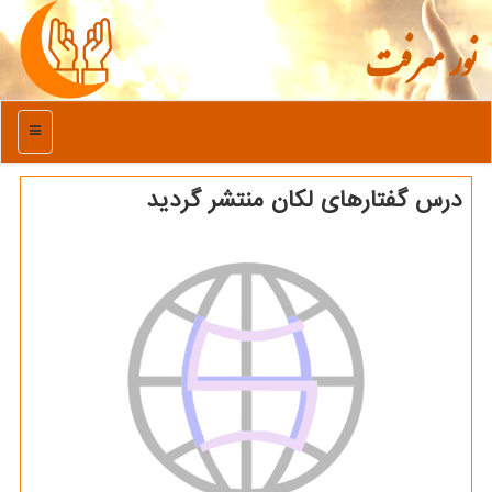
نور معرفت
منو
درس گفتارهای لکان منتشر گردید