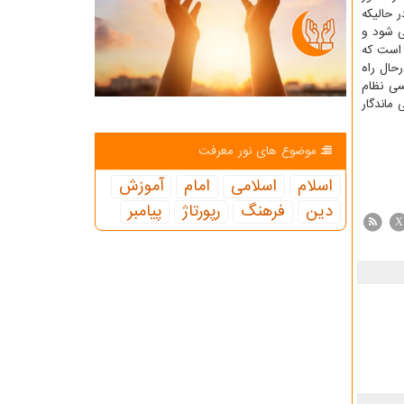
 حالیکه
ی شود و
 است که
حال راه
سی نظام
 ماندگار
موضوع های نور معرفت
اسلام
اسلامی
امام
آموزش
دین
فرهنگ
رپورتاژ
پیامبر
X