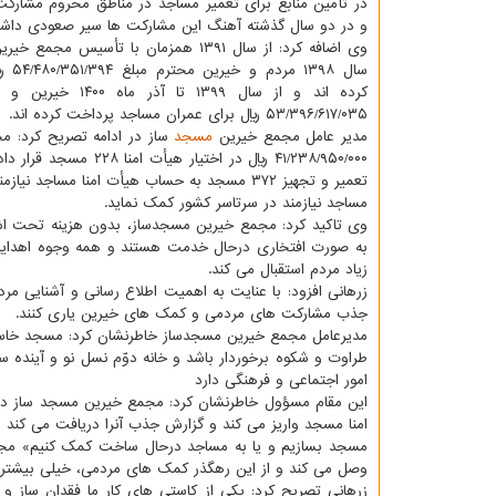
در تأمین منابع برای تعمیر مساجد در مناطق محروم مشارکت
و در دو سال گذشته آهنگ این مشارکت ها سیر صعودی داشت
وی اضافه کرد: از سال ۱۳۹۱ همزمان با تأسیس مج
سال ۱۳۹۸
کرده اند و از سال ۱۳۹۹ تا آذر
۵۳/۳۹۶/۶۱۷/۰۳۵ ریال برای عمران مساجد پرداخت کرده اند.
مدیر عامل مجمع خیرین
مسجد
ساز در ادامه تصریح کرد: م
تعمیر و تجهیز ۳۷۲ مسجد به حساب هیأت امنا م
مساجد نیازمند در سرتاسر کشور کمک نماید.
وی تاکید کرد: مجمع خیرین مسجدساز، بدون هزینه تحت اشراف
به صورت افتخاری درحال خدمت هستند و همه وجوه اهدایی
زیاد مردم استقبال می کند.
زرهانی افزود: با عنایت به اهمیت اطلاع رسانی و آشنایی مر
جذب مشارکت های مردمی و کمک های خیرین یاری کنند.
مدیرعامل مجمع خیرین مسجدساز خاطرنشان کرد: مسجد خاستگاه
طراوت و شکوه برخوردار باشد و خانه دوّم نسل نو و آینده 
امور اجتماعی و فرهنگی دارد
این مقام مسؤول خاطرنشان کرد: مجمع خیرین مسجد ساز در اد
امنا مسجد واریز می کند و گزارش جذب آنرا دریافت می کند و
مسجد بسازیم و یا به مساجد درحال ساخت کمک کنیم» مجمع 
وصل می کند و از این رهگذر کمک های مردمی، خیلی بیشتر از
زرهانی تصریح کرد: یکی از کاستی های کار ما فقدان ساز و