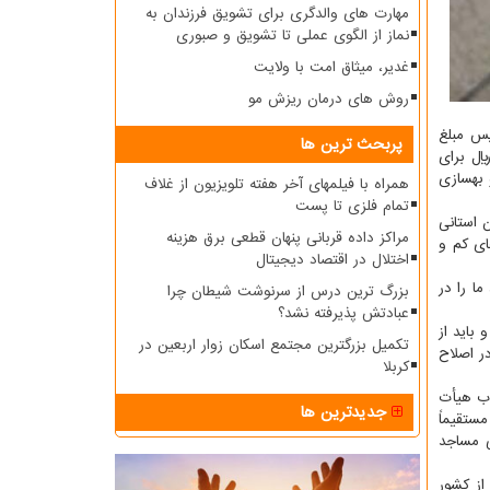
مهارت های والدگری برای تشویق فرزندان به
نماز از الگوی عملی تا تشویق و صبوری
غدیر، میثاق امت با ولایت
روش های درمان ریزش مو
یس مبلغ
پربحث ترین ها
ال در اختیار هیأت امنا ۲۲۸ مسجد قرار داده است و در دو سال گذشته از برکت مشارکت مردم عزیز مبلغ ۴۷/۳۷۷/۹۹۵/۰۰۰ ریال برای
و بهسازی
همراه با فیلمهای آخر هفته تلویزیون از غلاف
تمام فلزی تا پست
 استانی
مراکز داده قربانی پنهان قطعی برق هزینه
ای کم و
اختلال در اقتصاد دیجیتال
ا را در
بزرگ ترین درس از سرنوشت شیطان چرا
عبادتش پذیرفته نشد؟
باید از
تکمیل بزرگترین مجتمع اسکان زوار اربعین در
ر اصلاح
کربلا
اب هیأت
جدیدترین ها
ستقیماً
ی مساجد
از کشور