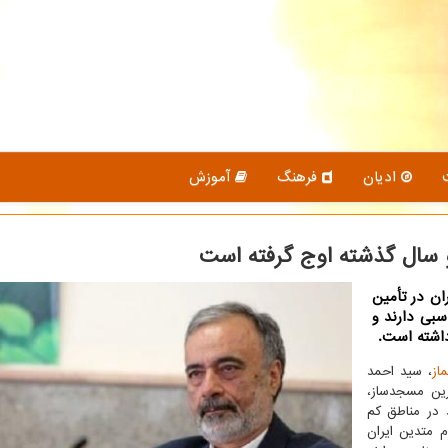
ادیان
فرهنگ
آموزش
 سال گذشته اوج گرفته است
ان در تأمین
سبی دارند و
اشته است.
ماز
، سید احمد
رین مسجدساز،
در مناطق کم
 متدین ایران