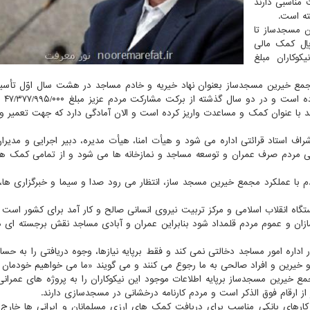
 مناسبی دارند
ه است.
مع خیرین مسجدساز تا
 مردم و خیرین محترم مبلغ ۵۴/۴۸۰/۳۵۱/۳۹۴ ریال کمک مالی
 ماه ۱۴۰۰ خیرین و نیکوکاران مبلغ
جمع خیرین مسجدساز بعنوان نهاد خیریه و خادم مساجد در هشت سال اوّل تأس
۴۱/۲۳۸/۹۵۰/۰۰۰ ری
ساجد نیازمند با عنوان کمک و مساعدت واریز کرده است و الان آمادگی دارد که جهت تعمیر 
 استاد قرائتی اداره می شود و هیأت امنا، هیأت مدیره، دبیر اجرایی و مدیران
 مردم صرف عمران و توسعه مساجد و نمازخانه ها می شود و از تمامی کمک ه
دم با عملکرد مجمع خیرین مسجد ساز، انتظار می رود صدا و سیما و خبرگزاری ها، م
 انقلاب اسلامی و مرکز تربیت نیروی انسانی صالح و کار آمد برای کشور است و 
سازان و عموم مردم قلمداد شود بنابراین عمران و آبادی مساجد نقش برجسته ای د
اره امور مساجد دخالتی نمی کند و فقط برپایه نیازها، وجوه دریافتی را به حس
 خیرین و افراد صالحی به ما رجوع می کنند و می گویند «ما می خواهیم خودمان م
خیرین مسجدساز برپایه اطلاعات موجود این نیکوکاران را به پروژه های عمران
 ارقام فوق الذکر است و مردم کارنامه درخشانی در مسجدسازی دارند.
 کارهای بانکی مناسب برای دریافت کمک های ارزی مسلمانان و ایرانی ها خارج 