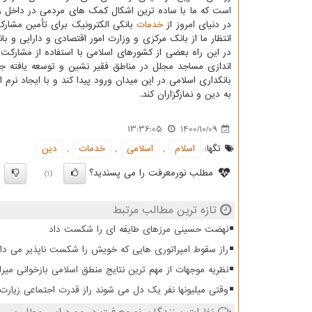
است که ما با ساده ترین اشکال کمک های مردمی در داخل را
در دنیای امروز از
خدمات
بانکی الکترونیک برای تأمین مشارک
انتظار ما از بانک مرکزی و وزارت امور اقتصادی و دارایی 
در این راه بعضی از کشورهای اسلامی با استفاده از مشارکت 
اندازی مساجد مجلل در مناطق فقیر نشین و توسعه یافته ج
بانکداری اسلامی در این میدان ورود پیدا کند و با ایجاد نرم 
به دین و نمازگزاران کند.
13:36:05
1400/10/09
تگها:
اسلام
,
اسلامی
,
خدمات
,
دین
مطلب نورمعرفت را می پسندید؟
)
(1)
تازه ترین مطالب مرتبط
نهضت حسینی مرزهای طایفه ای را شکست داد
راز سقوط امپراتوری هایی که خویش را شکست ناپذیر می دان
نظریه موجهات از مهم ترین نتایج منطق اسلامی بازخوانی میرا
وقتی میلیونها نفر یک دل می شوند راز قدرت اجتماعی زیار