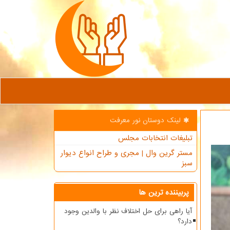
لینک دوستان نور معرفت
تبلیغات انتخابات مجلس
مستر گرین وال | مجری و طراح انواع دیوار
سبز
پربیننده ترین ها
آیا راهی برای حل اختلاف نظر با والدین وجود
دارد؟