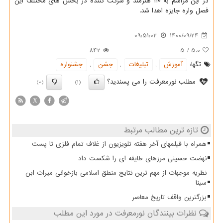
در این مراسم به ۱۱۰ هنرمند و شرکت کننده در بخش های مختلف این
فصل واره جایزه اهدا شد.
09:51:02
1400/09/24
842
5
/
5.0
تگها:
آموزش
,
تبلیغات
,
جشن
,
جشنواره
مطلب نورمعرفت را می پسندید؟
(0)
(1)
X
تازه ترین مطالب مرتبط
همراه با فیلمهای آخر هفته تلویزیون از غلاف تمام فلزی تا پست
نهضت حسینی مرزهای طایفه ای را شکست داد
نظریه موجهات از مهم ترین نتایج منطق اسلامی بازخوانی میراث ابن
سینا
بزرگترین واقف تاریخ معاصر
نظرات بینندگان نورمعرفت در مورد این مطلب