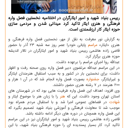
رییس بنیاد شهید و امور ایثارگران در اختتامیه نخستین فصل واره
فرهنگی و هنری ایثار تاکید کرد میدانی شدن و مردمی سازی
حوزه ایثار کار ارزشمندی است.
به گزارش نور معرفت به نقل از مهر، نخستین فصل واره فرهنگی و
هنری «ایثار»
مراسم
پایانی خودرا عصر روز سه شنبه ۲۳ آذر با حضور
قاضی زاده هاشمی رییس بنیاد شهید و امور ایثارگران در تالار اندیشه
حوزه هنری برگزار کرد.
عبدالله روا اجرای مراسم را برعهده داشت.
در این مراسم عبدالله مرتضوی دبیر فصل واره روی صحنه رفت و اظهار
داشت: برای نخستین بار در کشور و به سبب استقبال هنرمندان ایثارگر
و غیرایثارگر،
جشنواره
بصورت فصل واره انجام شد که در آن ۱ هزار و
۲۰۰ هنرمند در ۷ رشته هنری حضور داشتند.
وی افزود: اهداف این فصل واره ظرفیت هایی بود که در شهرستان های
استان تهران وجود داشت. این که
هنر
را با زبان هنر با موضوع ایثار و
شهادت
در فضاهای عمومی اجرا شد و با استقبال مردم همراه بود
موجب شد تا معاونت فرهنگی و آموزشی بنیاد شهید تصمیم بگیرد که
این فصل واره همچنان در دوره های دیگر ادامه داشته باشد.
قاضی زاده هاشمی رییس بنیاد شهید و امور ایثارگران نیز در این مراسم
تاکید کرد: کار بسیار پسندیده ای را حوزه فرهنگی بنیاد شهید، با این