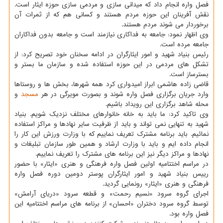
فصل واره انجام داد که میدانی سازی و مردمی سازی حوزه ایثار است.
نقش آفرینان این حوزه مردم هستند و کسانی هم که از ثمرات آن
برخوردار می شوند مردم هستند.
وی اظهار نمود: جامعه به فداکاری نیازمند است و جامعه بدون فداکاران
جامعه مرده است.
رئیس بنیاد شهید و امور ایثارگران در ادامه سخنان خود تصریح کرد: از
تشکل های مردمی در این حوزه استفاده شده و سازمان ما بستر و
بسترساز است.
قاضی زاده هاشمی ابراز امیدواری کرد همه شهرها، بخش ها و روستاها
وارد جریان برگزاری فصل واره شوند و بصورت مویرگی در هر
مسجد
و
محله شاهد برگزاری این رویداد باشیم.
وی تاکید کرد: ما باید به خانه خانوارهای مختلف نزدیک شویم. بنیاد
شهید به تنهایی نمی تواند و باید از ظرفیت سایر نهادها و مراکز استفاده
نمائیم. باید برنامه مشترک تعریف نماییم که با وزارت ورزش این کار را
انجام داده ایم و باید با وزارت ارشاد و همین طور سازمان تبلیغات و
نهادها و مراکز دیگر نیز این برنامه های مشترک را تعریف نماییم.
در مراسم اختتامیه اولین فصل واره فرهنگی و هنری «ایثار» با حضور
رییس بنیاد شهید و امور ایثارگران پوستر دومین دوره فصل واره
فرهنگی و هنری «ایثار» رونمایی گردید.
اجرای گروه سرود «نسیم رحمت» و قطعه سرود «دریای آرامش»
توسط گروه سرود دختران «احسان» از برنامه های مراسم اختتامیه این
فصل واره بود.