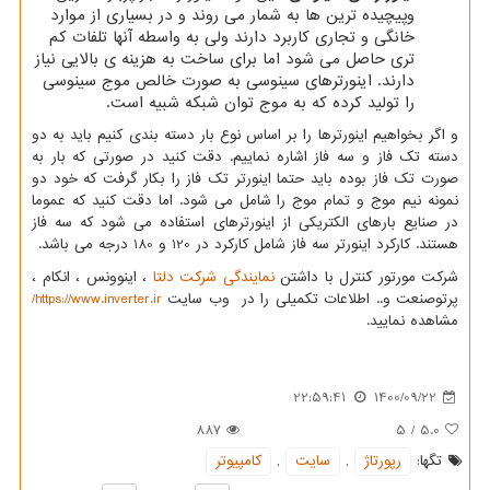
وپیچیده ترین ها به شمار می روند و در بسیاری از موارد
خانگی و تجاری کاربرد دارند ولی به واسطه آنها تلفات کم
تری حاصل می شود اما برای ساخت به هزینه ی بالایی نیاز
دارند. اینورترهای سینوسی به صورت خالص موج سینوسی
را تولید کرده که به موج توان شبکه شبیه است.
و اگر بخواهیم اینورترها را بر اساس نوع بار دسته بندی کنیم باید به دو
دسته تک فاز و سه فاز اشاره نماییم. دقت کنید در صورتی که بار به
صورت تک فاز بوده باید حتما اینورتر تک فاز را بکار گرفت که خود دو
نمونه نیم موج و تمام موج را شامل می شود. اما دقت کنید که عموما
در صنایع بارهای الکتریکی از اینورترهای استفاده می شود که سه فاز
هستند. کارکرد اینورتر سه فاز شامل کارکرد در 120 و 180 درجه می باشد.
شرکت مورتور کنترل با داشتن
نمایندگی شرکت دلتا
، اینوونس ، انکام ،
پرتوصنعت و.. اطلاعات تکمیلی را در وب سایت
https://www.inverter.ir
/
مشاهده نمایید.
22:59:41
1400/09/22
887
5
/
5.0
تگها:
رپورتاژ
,
سایت
,
كامپیوتر