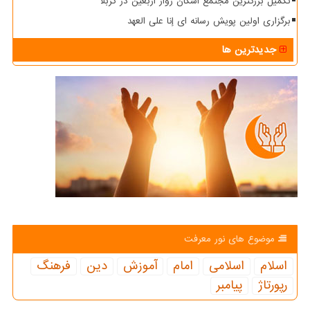
تکمیل بزرگترین مجتمع اسکان زوار اربعین در کربلا
برگزاری اولین پویش رسانه ای إنا علی العهد
جدیدترین ها
موضوع های نور معرفت
اسلام
اسلامی
امام
آموزش
دین
فرهنگ
رپورتاژ
پیامبر