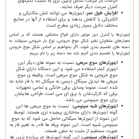
الزامات بار سرعت تکامل پایین تری به نسبت تکنیکهای
کنترل سرعت دیگر صرف نمایند.
افزایش طول عمر:
اینورترها می توانند تنش مکانیکی و
الکتریکی را کاهش بدهند و برای استفاده از آنها در صنایع
مختلف دلایل بسیار زیادی مطرح است.
اینورترها یا کنترل دور موتور دارای انواع مختلفی هستند که بر اساس
معیارهای متفاوتی نظیر شکل موج خروجی، نوع بار خروجی میتوانند به
دسته های تقسیم بندی شوند. اگر بخواهیم بر اساس شکل موج خروجی
اینورترها را تقسیم بندی کنیم باید سه دسته زیر را نام ببریم:
اینورترهای موج مربعی:
نسبت به نمونه های دیگر این
اینورتر کمتر استفاده می شود و این دستگاه دارای شکل
موج خروجی به شکل موج مربعی است. وظیفه ی موج
مربعی ها تبدیل سینگال دیسی به سیگنال
ac
با فاز جابه جا
شده است. عموما وسایل برقی خانگی و تمامی تجهیزات
برقی که کارکردشان با برق ای سی است طراحی هایشان
برای موج سینوسی می باشد.
اینورترهای شبه سینوسی:
نسبت به موج مربعی ها این
گونه اینورترها دارای ساختاری پیچیده تری هستند. توسط
این نمونه از اینورترها سیگنالی حاصل می شود که به موج
سینوسی شبیه است. این نمونه ورقه ها قادر به تغییر فاز به
صورت مستقیم از مثبت به منفی هستند.
اینورترهای سینوسی:
این گونه اینورترها جز پربازده ترین ها