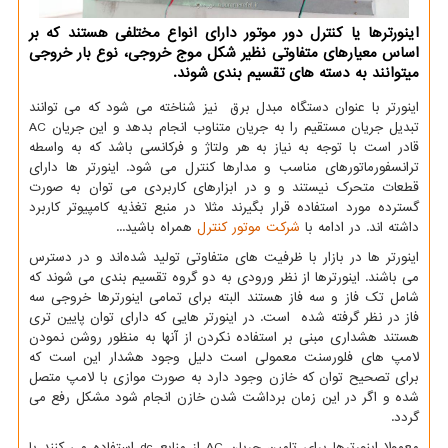
اینورترها یا کنترل دور موتور دارای انواع مختلفی هستند که بر
اساس معیارهای متفاوتی نظیر شکل موج خروجی، نوع بار خروجی
میتوانند به دسته های تقسیم بندی شوند.
اینورتر با عنوان دستگاه مبدل برق نیز شناخته می شود که می توانند
تبدیل جریان مستقیم را به جریان متناوب انجام بدهد و این جریان
AC
قادر است با توجه به نیاز به هر ولتاژ و فرکانسی باشد که به واسطه
ترانسفورماتورهای مناسب و مدارها کنترل می شود. اینورتر ها دارای
قطعات متحرک نیستند و و در ابزارهای کاربردی می توان به صورت
گسترده مورد استفاده قرار بگیرند مثلا در منبع تغذیه کامپیوتر کاربرد
داشته اند. در ادامه با
شرکت موتور کنترل
همراه باشید...
اینورتر ها در بازار با ظرفیت های متفاوتی تولید شده‌اند و در دسترس
می باشند. اینورترها از نظر ورودی به دو گروه تقسیم بندی می شوند که
شامل تک فاز و سه فاز هستند البته برای تمامی اینورترها خروجی سه
فاز در نظر گرفته شده است. در اینورتر هایی که دارای توان پایین تری
هستند هشداری مبنی بر استفاده نکردن از آنها به منظور روشن نمودن
لامپ های فلورسنت معمولی است دلیل وجود هشدار این است که
برای تصحیح توان که خازن وجود دارد به صورت موازی با لامپ متصل
شده و اگر در این زمان برداشت شدن خازن انجام شود مشکل رفع می
گردد.
معمولا اینورترها برای تامین جریان
AC
از منابع
dc
استفاده می کنند یا