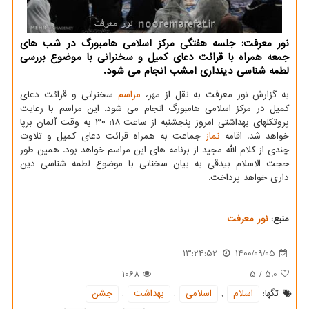
نور معرفت: جلسه هفتگی مرکز اسلامی هامبورگ در شب های
جمعه همراه با قرائت دعای کمیل و سخنرانی با موضوع بررسی
لطمه شناسی دینداری امشب انجام می شود.
به گزارش نور معرفت به نقل از مهر،
مراسم
سخنرانی و قرائت دعای
کمیل در مرکز اسلامی هامبورگ انجام می شود. این مراسم با رعایت
پروتکلهای بهداشتی امروز پنجشنبه از ساعت ۱۸: ۳۰ به وقت آلمان برپا
خواهد شد. اقامه
نماز
جماعت به همراه قرائت دعای کمیل و تلاوت
چندی از کلام الله مجید از برنامه های این مراسم خواهد بود. همین طور
حجت الاسلام بیدقی به بیان سخنانی با موضوع لطمه شناسی دین
داری خواهد پرداخت.
منبع:
نور معرفت
13:24:52
1400/09/05
1068
5
/
5.0
تگها:
اسلام
,
اسلامی
,
بهداشت
,
جشن