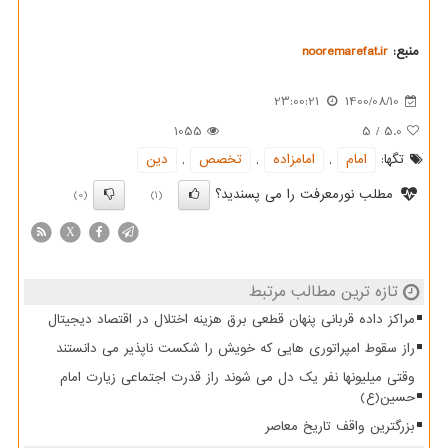
منبع:
nooremarefat.ir
23:00:21
1400/08/10
1055
5
/
5.0
تگها:
امام
,
امامزاده
,
تخصص
,
دین
مطلب نورمعرفت را می پسندید؟
(0)
(1)
X
تازه ترین مطالب مرتبط
مراکز داده قربانی پنهان قطعی برق هزینه اختلال در اقتصاد دیجیتال
راز سقوط امپراتوری هایی که خویش را شکست ناپذیر می دانستند
وقتی میلیونها نفر یک دل می شوند راز قدرت اجتماعی زیارت امام
حسین(ع)
بزرگترین واقف تاریخ معاصر