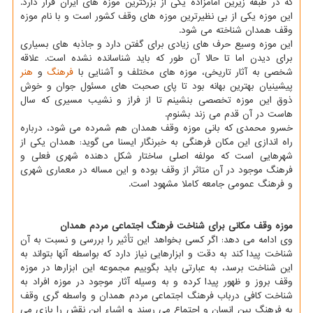
که در طبقه زیرین امامزاده یکی از بزرگترین موزه های ایران قرار دارد.
این موزه یکی از بی نظیرترین موزه های وقف کشور است و با نام موزه
وقف همدان شناخته می شود.
این موزه وسیع حرف های زیادی برای گفتن دارد و جاذبه های بسیاری
برای دیدن اما تا حالا آن طور که باید شناسانده نشده است. علاقه
شخصی به آثار تاریخی، موزه های مختلف و آشنایی با
فرهنگ
و
هنر
پیشینیان بهترین بهانه بود تا پای صحبت های مسئول جوان و خوش
ذوق این موزه تخصصی بنشینم تا از فراز و نشیب مسیری که سال
هاست در آن قدم می زند بشنوم.
خسرو محمدی که بانی موزه وقف همدان هم شمرده می شود، درباره
راه اندازی این مکان فرهنگی به خبرنگار ایسنا می گوید: همدان یکی از
شهرهایی است که مولفه اصلی ساختار شکل دهنده شهری فعلی و
فرهنگ موجود در آن متاثر از وقف بوده و این مساله در معماری شهری
و فرهنگ عمومی جامعه کاملا مشهود است.
موزه وقف مکانی برای شناخت فرهنگ اجتماعی مردم همدان
وی ادامه می دهد: اگر کسی بخواهد این تأثیر را بررسی و نسبت به آن
شناخت پیدا کند به دقت و ابزارهایی نیاز دارد که بواسطه آنها بتواند به
این شناخت برسد، به عبارتی باید بگوییم مجموعه این ابزارها در موزه
وقف بروز و ظهور پیدا کرده و به وسیله آثار موجود در موزه افراد به
شناخت کافی درباب فرهنگ اجتماعی مردم همدان و واسطه گری وقف
به فرهنگ بین انسان و اجتماع می رسند و اشیاء این نقش را بازی می