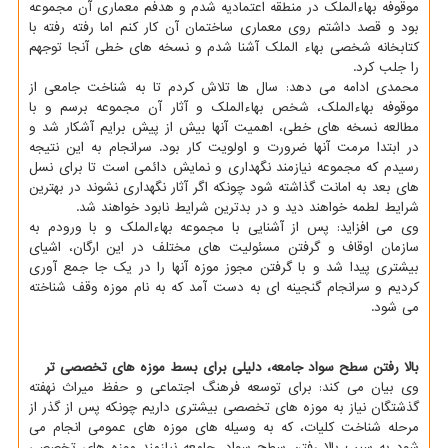
موقوفه بهاءالملک در منطقه اعتمادیه شدم و هدفم معماری آن مجموعه
بود و قصد داشتم روی معماری ساختمان آن کار کنم اما رفته رفته با
کتابخانه شخصی بهاء الملک آشنا شدم و نسخه های خطی آنجا توجهم
را جلب کرد.
محمدی ادامه می دهد: سال ها تلاش کردم تا به شناخت جامعی از
موقوفه بهاءالملک، شخص بهاءالملک و آثار آن مجموعه برسم و با
مطالعه نسخه های خطی، اهمیت آنها بیش از پیش برایم آشکار شد و
در ابتدا مرمت آنها ضرورت و اولویت کار بود. سرانجام به این نتیجه
رسیدم که مجموعه نیازمند نگهداری و نمایش دائمی است تا برای نسل
های بعد به امانت گذاشته شود چونکه اگر آثار نگهداری نشوند در بهترین
شرایط لطمه خواهند دید و در بدترین شرایط نابود خواهند شد.
وی می افزاید: پس از آشنایی با مجموعه بهاءالملک و با ورودم به
سازمان اوقاف و گرفتن مسئولیت های مختلف در این ارگان، اشیای
بیشتری پیدا شد و با گرفتن مجوز موزه آنها را در یک جا جمع آوری
کردیم و سرانجام گنجینه ای به دست آمد که به نام موزه وقف شناخته
می شود.
بالا رفتن سطح سواد جامعه، دلیلی برای بسط موزه های تخصصی تر
وی بیان می کند: برای توسعه فرهنگ اجتماعی و حفظ میراث نهفته
گذشتگان نیاز به موزه های تخصصی بیشتری داریم چونکه پس از گذر از
مرحله شناخت کلیات، که به وسیله های موزه های عمومی انجام می
شود به سبب بالا رفتن سطح سواد، جامعه نیازمند موزه های تخصصی