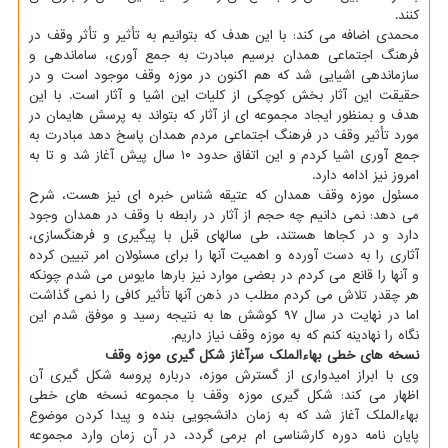
کنند.
محمدی اضافه می کند: با این هدف که بتوانیم به تأثیر و تأثر وقف در
فرهنگ اجتماعی همدان برسیم مبادرت به جمع آوری، ساماندهی و
سازماندهی اشیایی شد که هم اکنون در موزه وقف موجود است و در
حقیقت این آثار بخش کوچکی از کلیات این اشیا و آثار است. با این
هدف و بمنظور ایجاد مجموعه ای از آثار که بتواند به پرسش هایمان در
مورد تأثیر وقف در فرهنگ اجتماعی مردم همدان پاسخ دهد مبادرت به
جمع آوری اشیا کردم و این اتفاق حدود ۱۰ سال پیش آغاز شد و تا به
امروز نیز ادامه دارد.
مسئول موزه وقف همدان که عتیقه شناس خبره ای نیز هست، شرح
می دهد: نمی دانیم چه حجم از آثار در رابطه با وقف در همدان وجود
دارد و در کجاها هستند، طی سالهای قبل با پیگیری و فرهنگسازی،
آثاری را به دست آورده و اهمیت آنها را برای مسئولان امر تبیین کرده
و آنها را قانع می کردم در بعضی موارد نیز بارها مایوس می شدم چونکه
هر چقدر تلاش می کردم مطلب در ذهن آنها تأثیر کافی را نمی گذاشت
اما در نهایت در سال ۹۷ کوشش ها به نتیجه رسید و موفق شدم این
نگاه را نهادینه کنم که به موزه وقف نیاز داریم.
نسخه های خطی بهاءالملک سرآغاز شکل گیری موزه وقف
وی با ابراز امیدواری از گسترش موزه، درباره پروسه شکل گیری آن
اظهار می کند: شکل گیری موزه وقف با مجموعه نسخه های خطی
بهاءالملک آغاز شد که به زمان دانشجویی بنده و پیدا کردن موضوع
پایان نامه دوره کارشناسی ام برمی گردد، در آن زمان وارد مجموعه