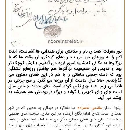
نور معرفت: همدان نام و مکانش برای همدانی ها آشناست، اینجا
آدم را به روزهای دور می برد روزهای کودکی. آن وقت ها که با
بزرگترها به مکانی که شبیه امروز نبود می آمدیم. بنایش کوچک تر
بود و قدیمی تر. صمیمیت بزرگترها هم چاشنی روزهای قشنگی
بود که دسته جمعی ساعاتی را با هم در این فضای معنوی می
گذراندیم. حالا سال هاست از آن روزها می گذرد و من چرخی در
فضا می زنم. همه چیز تغییر کرده است. بنای جدید چندین سال
است جای بنای قدیمی را گرفته و بزرگ تر بودنش هم همیشه به
چشم می آید.
اینجا آستان
مقدس
امامزاده
عبدالله(ع) در میدانی به همین نام در شهر
همدان است. شرح امامزادگان آرمیده در این مکان، پیشینه بنای قدیمی
و خاصیت های بنای فعلی مجالی دیگر می طلبد اما اینجا سخن از طبقه
زیرین این آستان معنوی است. شاید خیلی از مردم این کهن شهر ندانند