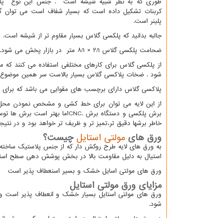
طوری که به نظر شبیه شیشه است
.
جنس این نوع پلا
کربنات تشکیل داده است که بسیار شفاف است می توان گ
پلینر است.
جالبه بدانید که پلکسی گلاس بسیار مقاوم تر از شیشه است.
ضحامت پلکسی گلاس ۲/۱ × ۸/۱ متر در بازار پخش می شود.
از پلکسی گلاس برای کارهای مختلفی استفاده می کنند که م
شود . ضخات پلاکسی گلاس بسیار بالاست سر همین موضوع 
پلاکسی گلاس دارای برچسب های مقوایی می باشد که برای محا
برش پلکسی و دستگاه برش
CNC.
اما بهتر است برش ها توس
خاطر برشها دقیق تر،تمیز تر و ظریف تر خواهد بود و در نتیجه
ورق های
مولتی استایل
چیست؟
به ورق های لایه طرح روکش دار که از جنس پلاستیک ساخته 
استیال به دلیل مقاومت بالا در بخش پوشش دهی سطح استفا
ورق های مولتی اسایل خشک و بسیر اسنعطاف پذیر است
مزایای ورق مولتی استایل
ورق های مولتی استایل بسیار خشک و انعطاف پذیر است و 
شود.