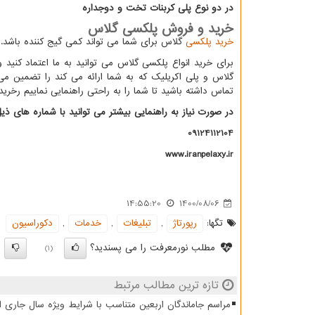
در دو نوع پلی کربنات تخت و دوجداره
خرید و فروش پلکسی گلاس
خرید پلکسی
گلاس برای شما می تواند کمی گیج کننده باشد.
برای خرید انواع پلکسی گلاس می توانید به ما اعتماد کنید
گلاس و پلی اکریلیک که به شما ارائه می کند را تضمین می
تماس داشته باشید تا شما را به راحتی راهنمایی نماییم رخر
در صورت نیاز به راهنمایی بیشتر می توانید با شماره های ذی
09124112104
www.iranpelaxy.ir
14:55:20
1400/08/06
تگها:
رپورتاژ
,
تبلیغات
,
خدمات
,
دكوراسیون
مطلب نورمعرفت را می پسندید؟
)
(1)
تازه ترین مطالب مرتبط
مراسم جاماندگان اربعین متناسب با شرایط ویژه سال جاری ا