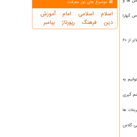
یس ها و
موضوع های نور معرفت
اسلام
اسلامی
امام
آموزش
 آنهارا
دین
فرهنگ
رپورتاژ
پیامبر
در محیط هایی که در تماس با آب یا در سطوحی که در معرض تابش مستقیم نور خورشید و دماهای بالاتر از ۶۰
انیم به
شم گیری
بنات ها
سی گلاس