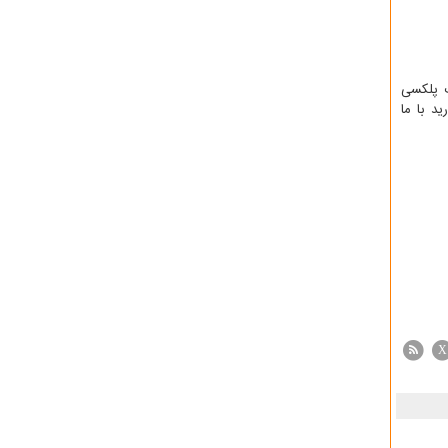
ت پلکسی
د با ما
X