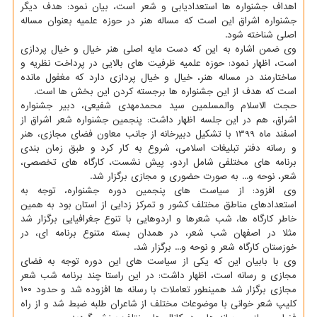
اهداف جشنواره ها استعدادیابی و شعر است، بیان نمود: هدف دیگر
جشنواره اشراق این است که مساله هنر در حوزه علمیه بعنوان مساله
اصلی شناخته شود.
وی ضمن اشاره به این که دست مایه اصلی هنر خیال و خیال پردازی
است، اظهار نمود: حوزه علمیه ظرفیت های بالایی در پرداخت نظریه و
ساختارمند در مساله هنر، خیال و خیال پردازی دارد که مغفول مانده
است که هدف از این جشنواره ها برجسته کردن این بخش ها است.
حجت الاسلام والمسلمین سید محمدمهدی شفیعی، دبیر جشنواره
اشراق، هم در این جلسه اظهار داشت: پنجمین جشنواره شعر اشراق از
اسفند ماه 1399 با تشکیل دبیرخانه از جانب معاون فضای مجازی، هنر
و رسانه دفتر تبلیغات اسلامی، شروع به کار کرد و طبق زمان بندی
برنامه های مختلفی شامل اردو، پیش نشست، کارگاه های تخصصی،
شعر، نوحه و... به صورت حضوری و مجازی برگزار شد.
وی افزود: از سیاست های پنجمین دوره جشنواره، توجه به
استعدادهای مناطق مختلف کشور و تمرکز زدایی از استان بود به همین
خاطر کارگاه ها، شب شعرها و اردوهایی با تنوع جغرافیایی برگزار شد
مثلا در اصفهان شب شعر، در همدان بسته متنوع برنامه ای، در
خوزستان کارگاه شعر و نوحه و... برگزار شد.
وی با بابیان این که یکی از سیاست های این دوره توجه به فضای
مجازی و رسانه است، اظهار داشت: در این راستا چند برنامه شب شعر
مجازی برگزار شد همینطور تعاملات با رسانه ها افزوده شد و حدود ۱۰۰
کلیپ شعر خوانی با موضوعات مختلف از شاعران طلبه ضبط شد و از راه