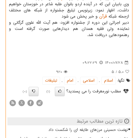
وی بابیان این که در آینده اردو بانوان طلبه شاعر در خوزستان خواهیم
داشت، اظهار نمود: زیرنویس تبلیغ جشنواره از شبکه های مختلف
ازجمله شبکه
قرآن
و خبر پخش می شود
دبیر اجرائی این دوره از جشنواره افزود: هم آیت الله علوی گرگانی و
نماینده ولی فقیه همدان هم دیدارهایی صورت گرفته است و
رهنمودهایی دریافت شد.
09:22:29
1400/07/28
920
5
/
5.0
تگها:
اسلام
,
اسلامی
,
امام
,
تبلیغات
مطلب نورمعرفت را می پسندید؟
(0)
(1)
X
تازه ترین مطالب مرتبط
نهضت حسینی مرزهای طایفه ای را شکست داد