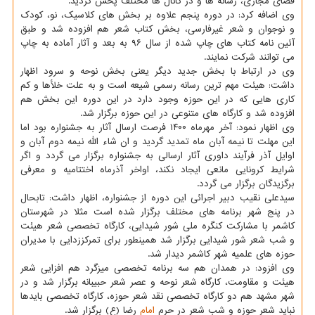
فضای مجازی، رسانه ها و در کانال ها مختلف پخش گردید.
وی اضافه کرد: در دوره پنجم علاوه بر بخش های کلاسیک، نو، کودک
و نوجوان و شعر غیرفارسی، بخش کتاب شعر هم افزوده شد و طبق
آئین نامه کتاب های چاپ شده از سال ۹۶ به بعد و آثار آماده به چاپ
می توانند شرکت نمایند.
وی در ارتباط با بخش جدید دیگر یعنی بخش نوحه و سرود اظهار
داشت: هیئت مهم ترین رسانه رسمی شیعه است و به علت خلأها و کم
کاری هایی که در این حوزه وجود دارد در این دوره این بخش هم
افزوده شد و کارگاه های متنوعی در این حوزه برگزار شد.
وی اظهار نمود: آخر مهرماه ۱۴۰۰ فرصت ارسال آثار به جشنواره بود اما
این مهلت تا نیمه آبان ماه تمدید گردید و ان شاء الله نیمه دوم آبان و
اوایل آذر فرآیند داوری آثار ارسالی به جشنواره برگزار می گردد و اگر
شرایط کرونایی مانعی ایجاد نکند، اواخر آذرماه اختتامیه و معرفی
برگزیدگان برگزار می گردد.
سیدعلی نقیب دبیر اجرائی این دوره از جشنواره، اظهار داشت: تابحال
در پنج شهر برنامه های مختلف برگزار شده است مثلا در شهرستان
کاشمر با مشارکت کنگره ملی شور شیدایی، کارگاه تخصصی شعر هیئت
و شب شعر شور شیدایی برگزار شد همینطور برای تمرکززدایی با مدیران
حوزه های علمیه شهر کاشمر دیدار شد.
وی افزود: در همدان هم سه برنامه تخصصی میزگرد هم افزایی شعر
هیئت و مقاومت، کارگاه شعر نوحه و عصر شعر حبیبانه برگزار شد و در
شهر مشهد هم دو کارگاه تخصصی نقد شعر حوزه، کارگاه تخصصی بایدها
نباید شعر حوزه و شب شعر در حرم
امام
رضا (ع) برگزار شد.