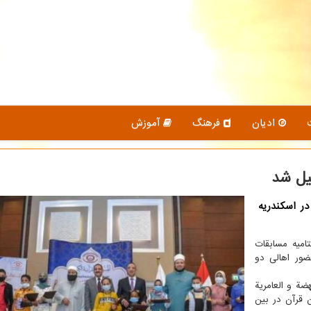
ادیان
فرهنگ
آموزش
در اسکندریه
امیه مسابقات
ضور اهالی دو
ضة و العامریة
 قرآن در بین