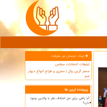
لینک دوستان نور معرفت
تبلیغات انتخابات مجلس
مستر گرین وال | مجری و طراح انواع دیوار
سبز
پربیننده ترین ها
آیا راهی برای حل اختلاف نظر با والدین وجود
دارد؟