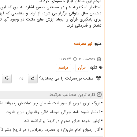
مردم این مناطق ابراز خشنودی کردند.
استاندار اسکندریه هم در سخنانی ضمن اشاره به این که این
دهمین سال متوالی برگزار می شود، از اولیا و معلمانی که فر
برای یادگیری قرآن و ایجاد ارزش های مثبت در وجود آنها تر
تشکر و قدردانی کرد.
منبع:
نور معرفت
11:19:13
1400/07/17
تگها:
قرآن
,
مراسم
مطلب نورمعرفت را می پسندید؟
)
(1)
تازه ترین مطالب مرتبط
بزرگ ترین درس از سرنوشت شیطان چرا عبادتش پذیرفته نش
انتشار شیوه نامه اجرائی مرحله غائی رقابتهای شوق تلاوت
اولین خیمه عزای محرم در کربلا برافراشته شد
آثار ازدواج امام علی(ع) و حضرت زهرا(س) در تاریخ بشر تأ