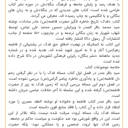
با هدف رصد و پایش جامعه و فرهنگ بنگلادش در حوزه نشر کتاب
طراحی شده است؛ کتاب های جدیدی که در بنگلادش و به زبان های
بنگالی و یا انگلیسی به چاپ رسیده اند، معرفی می گردند.
کتاب «فدک؛ تاریخ خاطره انگیز حضرت فاطمه(س) مادر سادات» نوشته
سید محمد باقر الصدر با ویرایش حسین محمد علی عباس، توسط
شهاب شهریار به زبان بنگالی ترجمه و در چارچوب 152 صفحه از جانب
انتشارات آل رسول داکا انتشار یافته است.
این کتاب به کسانیکه در نهضت احقاق حق فدک در پشتیبانی از فاطمه
زهرا(س) آغاز و تا به امروز شهید شده اند، هدیه شده و در شماره
جدید ماهنامه «نشر بنگال» رایزنی فرهنگی کشورمان در داکا شرح داده
شده است.
خلاصه موضوعات کتاب
سید باقر صدر در فصل اول کتاب مساله فدک را با در نظر گرفتن زخم
دل فاطمه(س) و یادآوری خاطره پیامبر گرامی(ص) بررسی نموده است.
در فصل دوم این مساله بررسی گردید که زمین فدک به زور از حضرت
فاطمه(س) گرفته شده و این سلسله تا آخر خلافت عباسی جریان داشته
است.
سید باقر صدر کتاب فاطمه و خانواده او نوشته العقد مصری را مورد
انتقاد قرار داده و آن کتاب را فاقد منابع قوی دانسته است.
مساله فدک یک مساله ثروت سرقت شده نیست بلکه بالاتر از این
است. این در واقع شورشی بود ضد حکومت و سیاست حاکم بر جامعه.
زمین فدک تنها ثروت شخصی و یا مملکتی نبود؛ بلکه حضرت