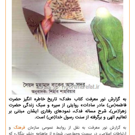
به گزارش نور معرفت کتاب «فدک؛ تاریخ خاطره انگیز حضرت
فاطمه(س) مادر سادات» روایتی از ﺳﯿﺮه و ﺳﺒﮏ زﻧﺪﮔﯽ ﺣﻀﺮت
زﻫﺮا(س)، شرح مساله فدک، ﻧﻤﻮدﻫﺎی رﻓﺘﺎری ایشان ﻣﺒﺘﻨﯽ ﺑﺮ
ﺗﻌﺎﻟﯿﻢ اﻟﻬﯽ و ﺑﺮﮔﺮﻓﺘﻪ از ﺳﻨﺖ رﺳﻮل ﺧﺪا(ص) است.
به گزارش نور معرفت به نقل از روابط عمومی سازمان
فرهنگ
و
ارتباطات اسلامی، در بیست وچهارمین شماره از ماهنامه «نشر بنگال» که