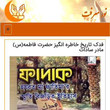
نور معرفت
منو
فدک تاریخ خاطره انگیز حضرت فاطمه(س)
مادر سادات