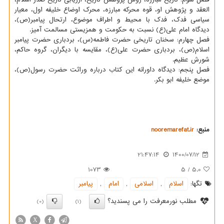
العقد و پژوهش او، قوه محرکه مبارزه، محرک اوضاع خلیفه اول، معیار
سیاسی فدک، فدک با محیط و اطراف موضوع، ارتحال پیامبر(ص)،
دیدگاه امام علی(ع) نسبت به حکومت و همزیستی مسالمت آمیز.
فصل چهارم: سخنان تاریخی حضرت فاطمه(س)، بردباری حضرت پیامبر
اسلام(ص)، بردباری حضرت علی(ع)، مقایسه با دیگران، گروه حاکم،
شورش عظیم.
فصل پنجم: دیدگاه داورانه این کتاب درباره وراثت حضرت رسول(ص)،
موضع خلیفه ابو بکر.
منبع:
nooremarefat.ir
21:47:14
1400/07/12
1073
5
/
5.0
تگها:
اسلام
,
اسلامی
,
امام
,
پیامبر
مطلب نورمعرفت را می پسندید؟
(0)
(1)
X