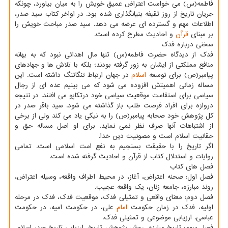
فاطمه(س) می خواست اعتراض عمیق خویش را به میان بیاورد، چونکه
جریان تاریخ از روز ثقیفه بنیانگذاری شده بود. در اواخر کتاب سید صدر،
اطلاعات مهم و گسترده ای عرضه می دهد. سید صدر مباحث خویش را
بر مبنای
قرآن
و احادیث مطرح کرده است.
سخنی درباره فدک
فدک از دیدگاه حضرت فاطمه(س) تنها مال اهدائی نبود که به بهانه
منافع مملکتی از ایشان به زور گرفته بودند؛ بلکه با تلاش ها و جهادهای
پیامبر(ص) برای توسعه
اسلام
در جهان ارتباط تنگاتنگ داشته است. این
مساله زمانی اهمیتش افزوده می شود که می بینیم عده ای از رجال
سیاسی برای استقامت موقعیت سیاسی خود درتکاپو می افتند. در نتیجه
دروازه برای افراد فرصت طلب باز گذاشته می شود. سید باقر صدر در
کل پژوهش خود صحابه پیامبر(ص) را به نیکی یاد می کند ولی از برخی
از اشتباهات آنها صرف نظر نمی نماید. برای او اصل مساله حق و
حقانیت اسلام است و مصونیت دین خدا.
اگر تاریخ را با حقیقت بسنجیم به نفع امت اسلامی است. تمامی
روایات و استدلال کتاب از قرآن و احادیث گرفته شده است.
فصل های کتاب
فصل اول: صحنه اعتراض، آغاز، در محیط اطراف واقعه، وسیله اعتراض،
روند مبارزه، جامعه زنان، یک واقعه عجیب.
فصل دوم: معنای واقعی و تمثیلی فدک، موقعیت فدک، فدک در مرحله
اولیه، فدک در زمان حکومت
امام
علی، در حکومت امیه، در حکومت
عباسی. ارزیابی موضوعی و تمثیلی فدک.
فصل سوم: تاریخ مبارزه، روش پژوهش تاریخ، ارزیابی تاریخ صدر اسلام،