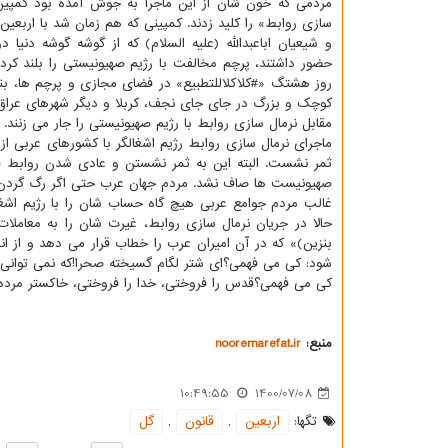
مردمی که خون شان از این ماجرا به جوش آمده بود کمپین 
سازی روابط» را کلید زدند. کمپینی که هم زمان شد با اربعین
و شیعیان اباعبدالله (علیه السلام) که از گوشه گوشه دنیا د
حضور داشتند، پرچم مخالفت با رژیم صهیونیستی را بلند کردن
روز هشتگ «#کلاکلاللتطبیع» در فضای مجازی و پرچم ها، بن
کوچک و بزرگ در جای جای نجف، کربلا و دیگر شهرهای عرا
مقابل نرمال سازی روابط با رژیم صهیونیستی را جار می زنند.
ماجرای نرمال سازی روابط رژیم اشغالگر با کشورهای عربی از
ثمر نشست. البته این به ثمر نشستن و عادی شدن روابط 
صهیونیست ها صاف نشد. مردم جهان عرب حتی اگر رگ گردن شان
غالب مردم جوامع عربی هیچ گاه حساب شان را با رژیم اشغا
حالا در جریان نرمال سازی روابط، غیرت شان را به معاملا
بنزین)» که در آن امیران عرب را خطاب قرار می دهد و از ا
شود: کی می فهمی؟ای شتر لگام گسیخته صحرا!که نمی توانی
کی می فهمی؟قدس را فروختی، خدا را فروختی، خاکستر مرده ها
منبع:
nooremarefat.ir
10:49:55
1400/07/08
تگها:
اربعین
,
قانون
,
گل