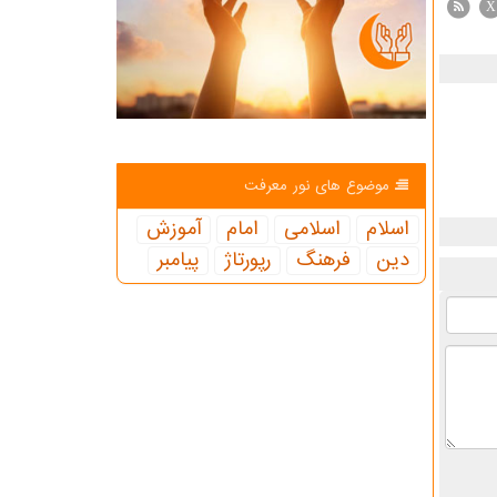
X
موضوع های نور معرفت
اسلام
اسلامی
امام
آموزش
دین
فرهنگ
رپورتاژ
پیامبر