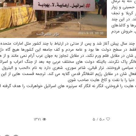
«نه به نرمال
 حسینی و زوار
ر کربلا و نجف
د. در این چند
رها و کاغذهای
ق، خروش مردم
 چند سال پیش آغاز شد و پس از مدتی در ارتباط با چند کشور مثل امارات متحده 
فقط در سطح دولت ها بود و عامه مردم و کف جامعه این کشورها هیچ گاه دل
 در مقابل ظلم ورم نکند، در مقابل تجاوز به جهان عرب آرام نمی مانند و از ه
لگر پاک نکردند. بااینکه دولت های مختلف عربی چه بعد از جنگ اعراب و اسرائ
ت سیاسی فروختند. نزار قبانی، شاعر سوری، شعری دارد به نام «الحب و البترول
نفعال شان در مقابل رژیم اشغالگر قدس گلایه می کند. ترجمه قسمت هایی از این
 دنیا را با نفت و کاخ هایت صاحب شوی
یت را فروختی، انگار نه انگار که سرنیزه های اسرائیل خواهرانت را هدف گرفته ا
1371
5
/
5.0