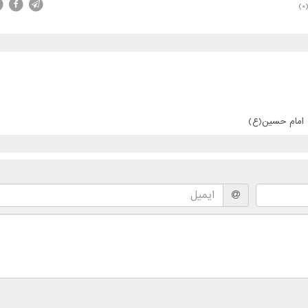
(0
ت امام حسین(ع)