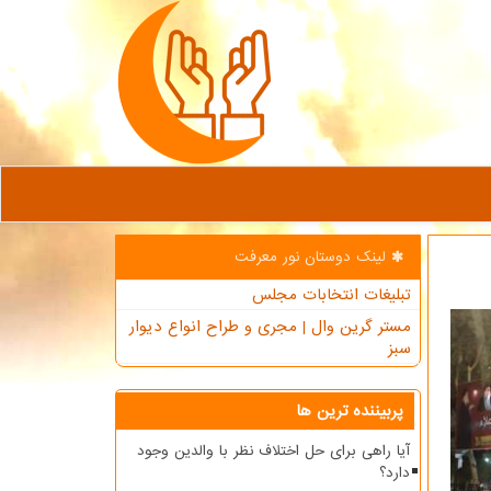
لینک دوستان نور معرفت
تبلیغات انتخابات مجلس
مستر گرین وال | مجری و طراح انواع دیوار
سبز
پربیننده ترین ها
آیا راهی برای حل اختلاف نظر با والدین وجود
دارد؟