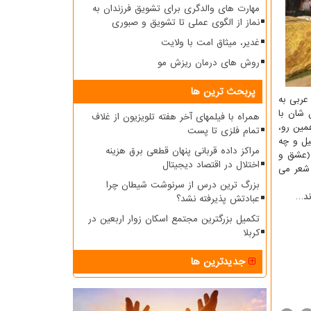
مهارت های والدگری برای تشویق فرزندان به
نماز از الگوی عملی تا تشویق و صبوری
غدیر، میثاق امت با ولایت
روش های درمان ریزش مو
پربحث ترین ها
عربی به
 شان با
همراه با فیلمهای آخر هفته تلویزیون از غلاف
مین رو،
تمام فلزی تا پست
یل و چه
مراکز داده قربانی پنهان قطعی برق هزینه
 (عشق و
اختلال در اقتصاد دیجیتال
 شعر می
بزرگ ترین درس از سرنوشت شیطان چرا
ند…
عبادتش پذیرفته نشد؟
تکمیل بزرگترین مجتمع اسکان زوار اربعین در
کربلا
جدیدترین ها