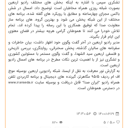
تشکری سپس با اشاره به اینکه بخش های مختلف رادیو اربعین
بصورت شبانه روزی همراه مخاطبان است توضیح داد: امسال در شش
باکس مجزای چهارساعته و مطابق با رویکرد های گفته شده، برنامه های
مختلف از این شبکه پخش می شود و بهترین گروه. های برنامه ساز
معاونت صدا که توفیق همکاری با این رسانه را پیدا کرده اند، تمام
تلاش خودرا می کنند تا هموطنان گرامی هرچه بیشتر در فضای معنوی
این ایام قرار بگیرند.
مدیر رادیو اربعین در آخر گفت وگوی خود اظهار داشت: بیان خاطرات و
سفرنامه های سالیان گذشته، پخش سخنرانی، روایتگری، بررسی تاریخی
و فلسفی اربعین سید الشهدا، و گفت وگوی مستمر با مسئولین کشوری
و لشگری نیز از با اهمیت ترین نکات مطرح در برنامه های امسال رادیو
اربعین است.
به گزارش نور معرفت به نقل از ایسنا، شبکه رادیویی اربعین بوسیله موج
اف ام ردیف ۹۵/۵ مگاهرتز، گیرنده های دیجیتال و برنامه کاربردی تلفن
همراه رادیو "ایران صدا" قابل دریافت و بوسیله سایت www.iranseda.ir
در دسترس هموطنان است.
13:30:54
1400/06/19
820
5
/
5.0