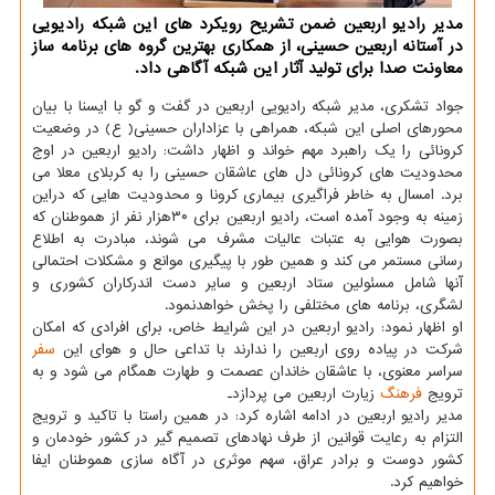
مدیر رادیو اربعین ضمن تشریح رویکرد های این شبکه رادیویی
در آستانه اربعین حسینی، از همکاری بهترین گروه های برنامه ساز
معاونت صدا برای تولید آثار این شبکه آگاهی داد.
جواد تشکری، مدیر شبکه رادیویی اربعین در گفت و گو با ایسنا با بیان
محورهای اصلی این شبکه، همراهی با عزاداران حسینی( ع) در وضعیت
کرونائی را یک راهبرد مهم خواند و اظهار داشت: رادیو اربعین در اوج
محدودیت های کرونائی دل های عاشقان حسینی را به کربلای معلا می
برد. امسال به خاطر فراگیری بیماری کرونا و محدودیت هایی که دراین
زمینه به وجود آمده است، رادیو اربعین برای ۳۰هزار نفر از هموطنان که
بصورت هوایی به عتبات عالیات مشرف می شوند، مبادرت به اطلاع
رسانی مستمر می کند و همین طور با پیگیری موانع و مشکلات احتمالی
آنها شامل مسئولین ستاد اربعین و سایر دست اندرکاران کشوری و
لشگری، برنامه های مختلفی را پخش خواهدنمود.
او اظهار نمود: رادیو اربعین در این شرایط خاص، برای افرادی که امکان
شرکت در پیاده روی اربعین را ندارند با تداعی حال و هوای این
سفر
سراسر معنوی، با عاشقان خاندان عصمت و طهارت همگام می شود و به
ترویج
فرهنگ
زیارت اربعین می پردازد۔
مدیر رادیو اربعین در ادامه اشاره کرد: در همین راستا با تاکید و ترویج
التزام به رعایت قوانین از طرف نهادهای تصمیم گیر در کشور خودمان و
کشور دوست و برادر عراق، سهم موثری در آگاه سازی هموطنان ایفا
خواهیم کرد.