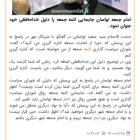
امام جمعه لواسان جابجایی ائمه جمعه را دلیل خداحافظی خود
عنوان نمود.
حجت الاسلام سید سعید لواسانی در گفتگو با خبرنگار مهر در پاسخ به
این پرسش که «چرا از امامت جمعه کناره گیری می کنید؟» گفت:
شورای سیاست گذاری
ائمه
جمعه از من خواسته است، که کناره گیری
کنم.
وی در توضیح دلیل این خداحافظی اضافه کرد: زمانی که شما کارمند یک
نهاد هستید و به شما می گویند، دیگر نباشید، می بایست کناره گیری
کنید.
امام جمعه لواسان در پاسخ به این پرسش که دلیلی که شورای سیاست
گذاری ائمه جمعه برای کناره گیری شما بیان کرده است چیست؟ اظهار
داشت: به من گفته اند، جابجایی ائمه جمعه روال شورای سیاست
گذاری است و طبق همین روال نیز
امام
جمعه لواسان باید تغییر کند.
لواسانی در پاسخ به این پرسش که «آیا به نهاد دیگری منتقل می شوید
و یا امام جمعه شهر دیگری خواهید شد؟» اظهار داشت: خیر، قرار نیست
به نهاد دیگری جز
نماز
جمعه بروم و یا امام جمعه شهر دیگری باشم.
10:41:06
1400/06/18