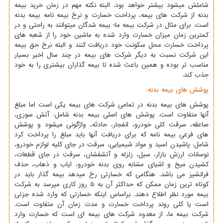
شاملش میشود بیشتر خواهد بود. البته نکته مهم در زمان خرید بیمه
بدنه از شرکت های بیمه، پرداخت خسارت و نرخ بیمه نامه بیمه بدنه
است. برای مثال در شرکت بیمه ما؛ بیمه شدگان میتوانند به راحتی و در
کمترین زمان میزان خسارت وارد شده به ماشین خود را از شعبه های
پرداخت خسارت محل سکونت خود دریافت کنند و البته نرخ حق بیمه
این شرکت نسبت به دیگر شرکت های بیمه در چند سال اخیر بسیار
مناسب تر بوده و همین باعث شده تا بیمه گذاران بیشتری را به خود
جذب کند.
پوشش های بیمه بدنه:
پوشش های بیمه بدنه در تمامی شرکت های بیمه یکی است اما مبلغ
آنها متفاوت است. پوشش های اصلی بیمه بدنه شامل: آتش سوزی،
صاعقه، سرقت کلی خودرو، انفجار، حادثه، واژگونی میشود و پوشش
های فرعی بیمه نامه که برای دریافت آنها باید مبلغ را پرداخت کرد
شامل: پاشیدن اسید و مواد شیمیایی، سرقت در جای کلیه لوازم خودرو،
نوسانات ارزش بازار، سیل، زلزله و آتشفشان، سرقت در جای قطعات،
کشیدن میخ و اشیای مشابه روی بدنه خودرو، ایاب و ذهاب، حذف
فرانشیز می باشد. هنگامی که خسارتی رخ میدهد بیمه گذار باید در
کوتاه ترین زمان ممکن که حداکثر آن به 5 روز کاری میرسد به شرکت
بیمه مورد نظر اطلاع دهند. براساس اینکه خسارتی که وارد شده جزئی
است یا کلی روند پرداخت خسارت و مدت زمان آن متفاوت است.
شرکت بیمه ما، از معدود شرکت های بیمه ای است که خسارت وارد