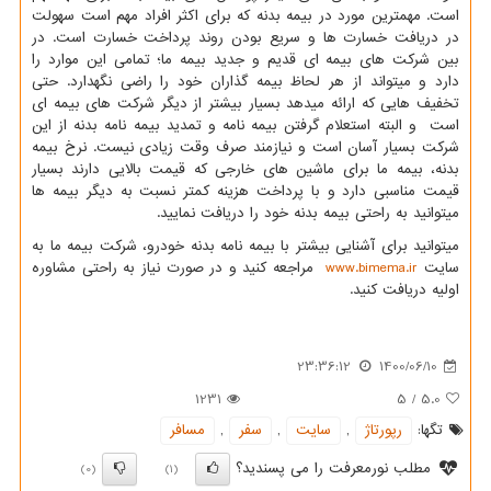
است. مهمترین مورد در بیمه بدنه که برای اکثر افراد مهم است سهولت
در دریافت خسارت ها و سریع بودن روند پرداخت خسارت است. در
بین شرکت های بیمه ای قدیم و جدید بیمه ما؛ تمامی این موارد را
دارد و میتواند از هر لحاظ بیمه گذاران خود را راضی نگهدارد. حتی
تخفیف هایی که ارائه میدهد بسیار بیشتر از دیگر شرکت های بیمه ای
است و البته استعلام گرفتن بیمه نامه و تمدید بیمه نامه بدنه از این
شرکت بسیار آسان است و نیازمند صرف وقت زیادی نیست. نرخ بیمه
بدنه، بیمه ما برای ماشین های خارجی که قیمت بالایی دارند بسیار
قیمت مناسبی دارد و با پرداخت هزینه کمتر نسبت به دیگر بیمه ها
میتوانید به راحتی بیمه بدنه خود را دریافت نمایید.
میتوانید برای آشنایی بیشتر با بیمه نامه بدنه خودرو، شرکت بیمه ما به
سایت
www.bimema.ir
مراجعه کنید و در صورت نیاز به راحتی مشاوره
اولیه دریافت کنید.
23:36:12
1400/06/10
1231
5
/
5.0
تگها:
رپورتاژ
,
سایت
,
سفر
,
مسافر
مطلب نورمعرفت را می پسندید؟
(0)
(1)