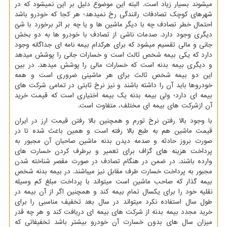
میشوند بسیار زیاد است. البته این موضوع دلیل بر این نمیشود که در
شهرهای کوچک تصادفات رانندگی رخ نمیدهد؛ هر کجا که خودرو باشد
احتمال خطر تصادف چه با دیگر ماشین ها و یا چه بر اثر برخورد با شئ
دیگری وجود دارد. صدمات ناشی از تصادف با خودرو ها به دو بخش
جانی و مالی تقسیم میشود که برای هرکدام بیمه نامه ای جداگانه وجود
دارد که یکی بیمه شخص ثالث است و خسارات جانی را پوشش میدهد
و دیگری بیمه بدنه است که خسارات مالی را پوشش میدهد. در بین
این دو بیمه شخص ثالث برای هر ماشینی ضروری است و همه
خودروها باید آن را داشته باشند و نیز نرخ ثابتی در تمامی شرکت های
بیمه ای دارد؛ ولی بیمه بدنه یک بیمه اختیاری است که قیمت خرید
آن ازشرکت های بیمه ای مختلف، متفاوت است.
با وجود بالا رفتن نرخ تورم و همچنین بالا رفتن قیمت ارز در ایران
قیمت ماشین هم به طبع بالا رفته است و همین باعث شده تا در
صورت بروز حادثه و صدمه دیدن بدنه ماشین صاحبان آن مجبور به
پرداخت هزینه های گزاف برای تعمیر و برطرف کردن خسارت های
وارده باشند. در ضمن در هنگام تصادف در صورت مقصر شناخته شدن
مجبور به پرداخت خسارت طرف مقابل نیز میباشند. در بیمه بدنه شخص
بیمه گذار که صاحب ماشین است میتواند با پرداخت مبلغ کم وسیله
نقلیه خود را برای یکسال تمام بیمه کند و همچنین اگر از آن بیمه در
طول سال استفاده نکرد میتواند در سال بعد تخفیف مناسبی را برای
خرید مجدد بیمه بدنه از شرکت های بیمه ای دریافت کند و هر چه قدر
میزان سال های بدون خسارت آن خودرو بیشتر باشد تخفیفاتی که