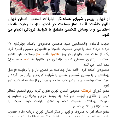
از تهران رییس شورای هماهنگی تبلیغات اسلامی استان تهران
اظهار داشت: اقامه نماز جماعت در فضای باز، با رعایت فاصله
اجتماعی و با وسایل شخصی منطبق با شرایط کرونائی انجام می
شود.
حجت الاسلام والمسلمین سید محسن محمودی بامداد چهارشنبه ۲۷
مرداد مرداد ماه، با عرض تسلیت تاسوعا و عاشورای حسینی اشاره کرد:
یکی از سنت های باارزش در روز
عاشورا
اقامه
نماز
جماعت ظهر عاشور
است ؛ عزاداران حسینی ضمن عزاداری در عاشورا به
امام
حسین(ع)
عملا اقتدا می کنند.
محمودی اضافه کرد: اقامه نماز جماعت در فضای باز و با رعایت فواصل
بهداشتی و با وسایل شخصی منطبق با شرایط کرونائی برگزار می گردد و
امید است بواسطه این عرض ادب ها بلا و بیماری از جامعه اسلامی دور
شود.
عضو شورای
فرهنگ
عمومی استان تهران عنوان کرد: لزوم تعظیم شعائر
دینی و انقلابی ایجاب می کند به روضه خوانی وعزاداری منطبق بر
مقررات بهداشتی اهمیت داده و عشق وارادت خود نسبت به
اهلبیت(ع) را نشان دهیم.
عضو ستاد امر به معروف و نهی از منکر استان تهران درباب مقام حضرت
باب الحوائج در تاسوعای حسینی اظهار داشت: ابوالفضل العباس (ع)