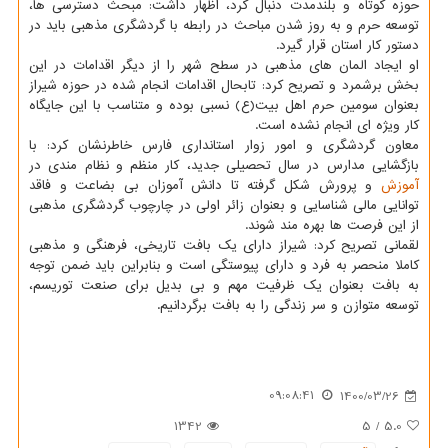
حوزه کوتاه و بلندمدت دنبال کرد، اظهار داشت: مبحث دسترسی ها،
توسعه حرم و به روز شدن مباحث در رابطه با گردشگری مذهبی باید در
دستور کار استان قرار گیرد.
او ایجاد المان های مذهبی در سطح شهر را از دیگر اقدامات در این
بخش برشمرد و تصریح کرد: تابحال اقدامات انجام شده در حوزه شیراز
بعنوان سومین حرم اهل بیت(ع) نسبی بوده و متناسب با این جایگاه
کار ویژه ای انجام نشده است.
معاون گردشگری و امور زوار استانداری فارس خاطرنشان کرد: با
بازگشایی مدارس در سال تحصیلی جدید، کار منظم و نظام مندی در
آموزش
و پرورش شکل گرفته تا دانش آموزان بی بضاعت و فاقد
توانایی مالی شناسایی و بعنوان زائر اولی در چارچوب گردشگری مذهبی
از این فرصت ها بهره مند شوند.
لقمانی تصریح کرد: شیراز دارای یک بافت تاریخی، فرهنگی و مذهبی
کاملا منحصر به فرد و دارای پیوستگی است و بنابراین باید ضمن توجه
به بافت بعنوان یک ظرفیت مهم و بی بدیل برای صنعت توریسم،
توسعه متوازن و سر زندگی را به بافت برگردانیم.
09:08:41
1400/03/26
1342
5
/
5.0