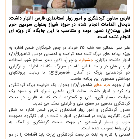
فارس معاون گردشگری و امور زوار استانداری فارس اظهار داشت:
تابحال اقدامات انجام شده در حوزه شیراز بعنوان سومین حرم
اهل بیت(ع) نسبی بوده و متناسب با این جایگاه کار ویژه ای
انجام نشده است.
علی نقی لقمانی سه شنبه ۲۵ خرداد در جمع خبرنگاران ضمن اشاره به
ویژه برنامه های بزرگداشت دهه کرامت و احمدبن موسی شاهچراغ(ع)
اظهار داشت: برگزاری
جشنواره
چلچراغ، آذین بندی سطح شهر، استفاده
از پیام های در رابطه با این ایام در سربرگ مکاتبات ادارات و برگزاری
دو گردهمایی بزرگ در آستان شاهچراغ(ع) با رعایت پروتکلهای
بهداشتی همچون این برنامه هاست.
او از وجود
حرم مطهر
شاهچراغ(ع) بعنوان یک ظرفیت بزرگ گردشگری
یاد کرد و اظهار داشت: مثلث قوی مذهبی شیراز، قم و مشهد یک
ظرفیت بسیار قوی، غنی و گسترده است که به فارس در بحث
گردشگری مذهبی در سطح ملی و فراملی کمک می نماید.
معاون گردشگری و امور زوار استانداری فارس ضمن اشاره به شکل
گیری کارگروه زیارت در استانداری، اظهار داشت: در این کارگروه مصوبات
خوب و بسیار ارزشمندی در جهت مبحث گردشگری و کمک به
زائرسراها تصویب شده است.
لقمانی با اشاره به اینکه در بحث گردشگری زیارت باید اقدامات را در دو