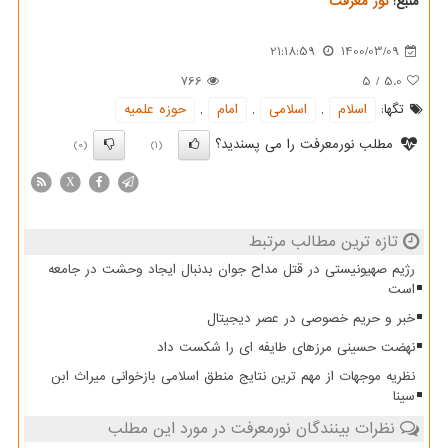
منبع:
نور معرفت
21:18:59
1400/03/09
766
5
/
5.0
تگها:
اسلام
,
اسلامی
,
امام
,
حوزه علمیه
مطلب نورمعرفت را می پسندید؟
(0)
(1)
X
تازه ترین مطالب مرتبط
رژیم صهیونیستی در قتل مداح جوان بدنبال ایجاد وحشت در جامعه
است
خبر و حریم خصوصی در عصر دیجیتال
نهضت حسینی مرزهای طایفه ای را شکست داد
نظریه موجهات از مهم ترین نتایج منطق اسلامی بازخوانی میراث ابن
سینا
نظرات بینندگان نورمعرفت در مورد این مطلب