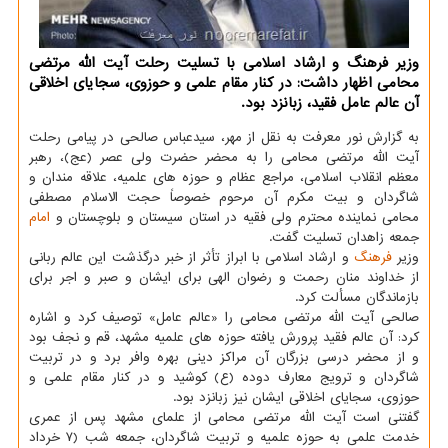
وزیر فرهنگ و ارشاد اسلامی با تسلیت رحلت آیت الله مرتضی
محامی اظهار داشت: در کنار مقام علمی و حوزوی، سجایای اخلاقی
آن عالم عامل فقید، زبانزد بود.
به گزارش نور معرفت به نقل از مهر، سیدعباس صالحی در پیامی رحلت
آیت الله مرتضی محامی را به محضر حضرت ولی عصر (عج)، رهبر
معظم انقلاب اسلامی، مراجع عظام و حوزه های علمیه، علاقه مندان و
شاگردان و بیت مکرم آن مرحوم خصوصاً حجت الاسلام مصطفی
محامی نماینده محترم ولی فقیه در استان سیستان و بلوچستان و
امام
جمعه زاهدان تسلیت گفت.
وزیر
فرهنگ
و ارشاد اسلامی با ابراز تأثر از خبر درگذشت این عالم ربانی
از خداوند منان رحمت و رضوان الهی برای ایشان و صبر و اجر برای
بازماندگان مسألت کرد.
صالحی آیت الله مرتضی محامی را «عالم عامل» توصیف کرد و اشاره
کرد: آن عالم فقید پرورش یافته حوزه های علمیه مشهد، قم و نجف بود
و از محضر درسی بزرگان آن مراکز دینی بهره وافر برد و در تربیت
شاگردان و ترویج معارف دوده (ع) کوشید و در کنار مقام علمی و
حوزوی، سجایای اخلاقی ایشان نیز زبانزد بود.
گفتنی است آیت الله مرتضی محامی از علمای مشهد پس از عمری
خدمت علمی به حوزه علمیه و تربیت شاگردان، جمعه شب (۷ خرداد