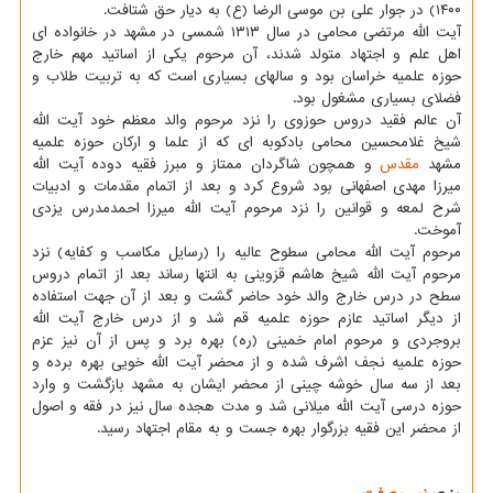
۱۴۰۰) در جوار علی بن موسی الرضا (ع) به دیار حق شتافت.
آیت الله مرتضی محامی در سال ۱۳۱۳ شمسی در مشهد در خانواده ای
اهل علم و اجتهاد متولد شدند، آن مرحوم یکی از اساتید مهم خارج
حوزه علمیه خراسان بود و سالهای بسیاری است که به تربیت طلاب و
فضلای بسیاری مشغول بود.
آن عالم فقید دروس حوزوی را نزد مرحوم والد معظم خود آیت الله
شیخ غلامحسین محامی بادکوبه ای که از علما و ارکان حوزه علمیه
مشهد
مقدس
و همچون شاگردان ممتاز و مبرز فقیه دوده آیت الله
میرزا مهدی اصفهانی بود شروع کرد و بعد از اتمام مقدمات و ادبیات
شرح لمعه و قوانین را نزد مرحوم آیت الله میرزا احمدمدرس یزدی
آموخت.
مرحوم آیت الله محامی سطوح عالیه را (رسایل مکاسب و کفایه) نزد
مرحوم آیت الله شیخ هاشم قزوینی به انتها رساند بعد از اتمام دروس
سطح در درس خارج والد خود حاضر گشت و بعد از آن جهت استفاده
از دیگر اساتید عازم حوزه علمیه قم شد و از درس خارج آیت الله
بروجردی و مرحوم امام خمینی (ره) بهره برد و پس از آن نیز عزم
حوزه علمیه نجف اشرف شده و از محضر آیت الله خویی بهره برده و
بعد از سه سال خوشه چینی از محضر ایشان به مشهد بازگشت و وارد
حوزه درسی آیت الله میلانی شد و مدت هجده سال نیز در فقه و اصول
از محضر این فقیه بزرگوار بهره جست و به مقام اجتهاد رسید.